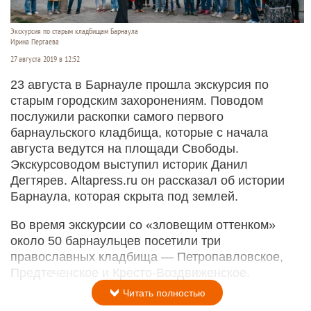
Экскурсия по старым кладбищам Барнаула
Ирина Пергаева
27 августа 2019 в 12:52
23 августа в Барнауле прошла экскурсия по
старым городским захоронениям. Поводом
послужили раскопки самого первого
барнаульского кладбища, которые с начала
августа ведутся на площади Свободы.
Экскурсоводом выступил историк Данил
Дегтярев. Altapress.ru он рассказал об истории
Барнаула, которая скрыта под землей.
Во время экскурсии со «зловещим оттенком»
около 50 барнаульцев посетили три
православных кладбища — Петропавловское,
Предтеченское и Кресто-Воздвиженское.
Читать полностью