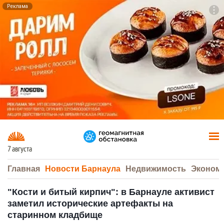
Реклама
To
F7
7 августа
Главная
Новости Барнаула
Недвижимость
Эконом
"Кости и битый кирпич": в Барнауле активист
заметил исторические артефакты на
старинном кладбище