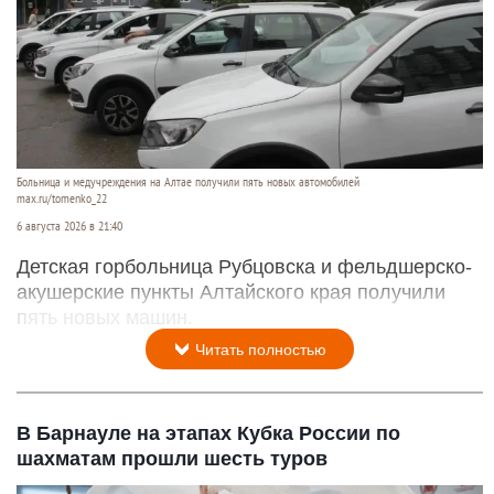
Больница и медучреждения на Алтае получили пять новых автомобилей
max.ru/tomenko_22
6 августа 2026 в 21:40
Детская горбольница Рубцовска и фельдшерско-
акушерские пункты Алтайского края получили
пять новых машин.
Читать полностью
В Барнауле на этапах Кубка России по
шахматам прошли шесть туров