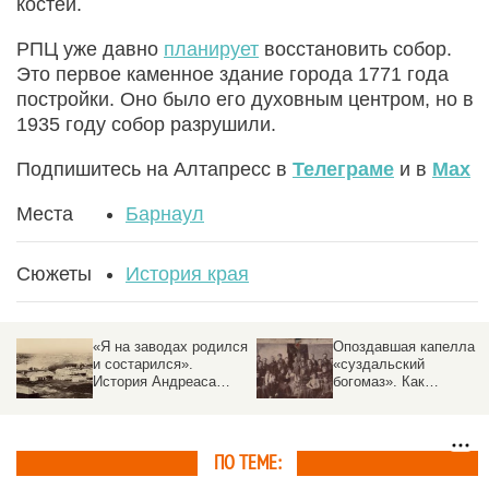
костей.
РПЦ уже давно
планирует
восстановить собор.
Это первое каменное здание города 1771 года
постройки. Оно было его духовным центром, но в
1935 году собор разрушили.
Подпишитесь на Алтапресс в
Телеграме
и в
Max
Места
Барнаул
Сюжеты
История края
«Я на заводах родился
Опоздавшая капелла и
и состарился».
«суздальский
История Андреаса
богомаз». Как
Беэра — первого
дореволюционный
управляющего
Барнаул праздновал
алтайской
юбилеи
промышленностью
ПО ТЕМЕ: