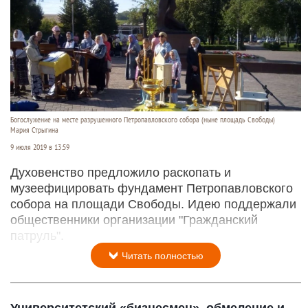
Богослужение на месте разрушенного Петропавловского собора (ныне площадь Свободы)
Мария Стрыгина
9 июля 2019 в 13:59
Духовенство предложило раскопать и
музеефицировать фундамент Петропавловского
собора на площади Свободы. Идею поддержали
общественники организации "Гражданский
патруль".
Читать полностью
Университетский «бизнесмен», обмеление и