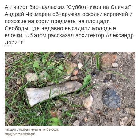
Активист барнаульских "Субботников на Спичке"
Андрей Чекмарев обнаружил осколки кирпичей и
похожие на кости предметы на площади
Свободы, где недавно высадили молодые
елочки. Об этом рассказал архитектор Александр
Деринг.
Находки у молодых елей на пл. Свободы.
https://vk.com/dering07