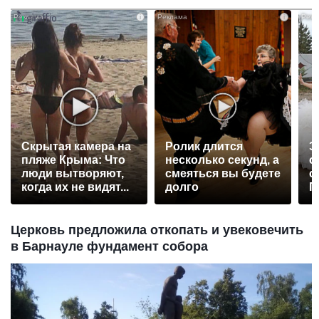
i
i
Скрытая камера на
Ролик длится
Э
пляже Крыма: Что
несколько секунд, а
о
люди вытворяют,
смеяться вы будете
с
когда их не видят...
долго
П
р
Церковь предложила откопать и увековечить
в Барнауле фундамент собора