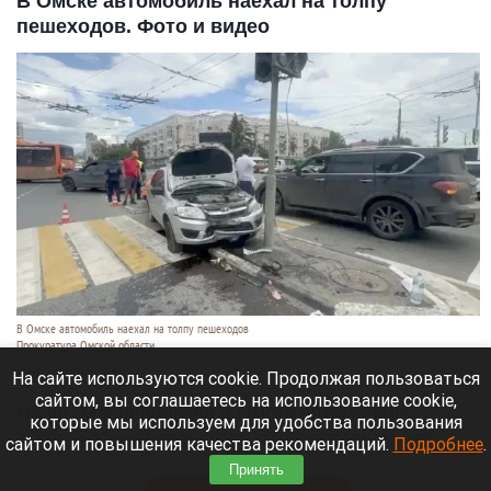
В Омске автомобиль наехал на толпу
пешеходов. Фото и видео
В Омске автомобиль наехал на толпу пешеходов
Прокуратура Омской области
6 августа 2026 в 20:40
На сайте используются cookie. Продолжая пользоваться
сайтом, вы соглашаетесь на использование cookie,
На ул. Масленникова в Омске автомобиль
которые мы используем для удобства пользования
«Лада» врезался в столб и наехал на людей,
сайтом и повышения качества рекомендаций.
Подробнее
.
стоявших у пешеходного перехода.
Принять