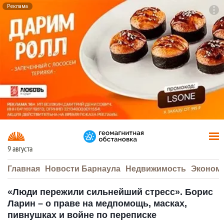
Реклама
To
F7
9 августа
Главная
Новости Барнаула
Недвижимость
Эконом
«Люди пережили сильнейший стресс». Борис
Ларин – о праве на медпомощь, масках,
пивнушках и войне по переписке