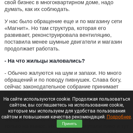
свой бизнес в многоквартирном доме, надо
думать, как их соблюдать.
У нас было обращение еще и по магазину сети
«Магнит». Но там структура, которая его
развивает, реконструировала вентиляцию,
поставила менее шумные двигатели и магазин
продолжает работать.
- На что жильцы жаловались?
- Обычно жалуются на шум и запахи. Но много
обращений и по поводу пивнушек. Слава богу,
сейчас законодательное собрание принимает
решение о минимальной площади, которую они
На сайте используются cookie. Продолжая пользоваться
должны занимать.
сайтом, вы соглашаетесь на использование cookie,
которые мы используем для удобства пользования
А знаете, что у нас произошло летом? Эти
сайтом и повышения качества рекомендаций.
Подробнее
.
заведения попали под локдаун и работали
Принять
только на вынос. Их клиенты покупали пиво и тут
же, на детских площадках, на скамейках для