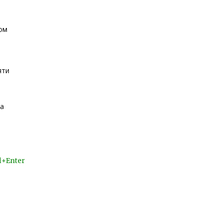
ом
яти
ла
l+Enter