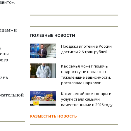
звито»,
конам» и
ПОЛЕЗНЫЕ НОВОСТИ
Продажи ипотеки в России
у
достигли 2,6 трлн рублей
мены
рого
Как семья может помочь
подростку не попасть в
тяжелейшие зависимости,
изнь
рассказала нарколог
Какие алтайские товары и
осательной
услуги стали самыми
качественными в 2026 году
РАЗМЕСТИТЬ НОВОСТЬ