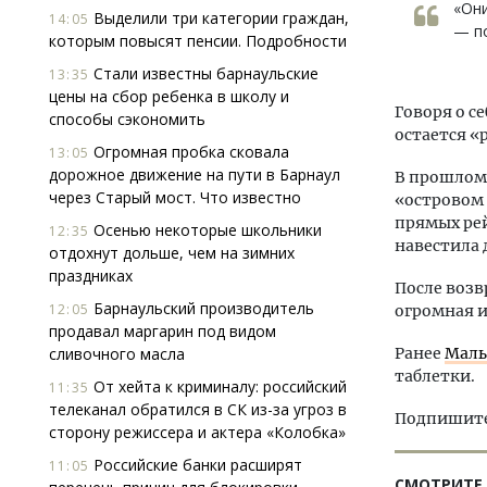
«Они
Выделили три категории граждан,
14:05
— п
которым повысят пенсии. Подробности
Стали известны барнаульские
13:35
цены на сбор ребенка в школу и
Говоря о с
способы сэкономить
остается «
Огромная пробка сковала
13:05
дорожное движение на пути в Барнаул
В прошлом
через Старый мост. Что известно
«островом 
прямых рей
Осенью некоторые школьники
12:35
навестила 
отдохнут дольше, чем на зимних
праздниках
После возв
Барнаульский производитель
12:05
огромная и
продавал маргарин под видом
сливочного масла
Ранее
Малы
таблетки.
От хейта к криминалу: российский
11:35
телеканал обратился в СК из-за угроз в
Подпишитес
сторону режиссера и актера «Колобка»
Российские банки расширят
11:05
СМОТРИТЕ