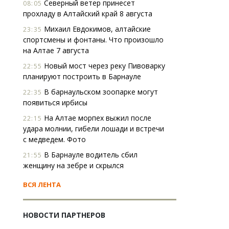
Северный ветер принесет
08:05
прохладу в Алтайский край 8 августа
Михаил Евдокимов, алтайские
23:35
спортсмены и фонтаны. Что произошло
на Алтае 7 августа
Новый мост через реку Пивоварку
22:55
планируют построить в Барнауле
В барнаульском зоопарке могут
22:35
появиться ирбисы
На Алтае морпех выжил после
22:15
удара молнии, гибели лошади и встречи
с медведем. Фото
В Барнауле водитель сбил
21:55
женщину на зебре и скрылся
ВСЯ ЛЕНТА
НОВОСТИ ПАРТНЕРОВ