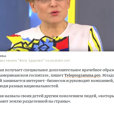
ость архитектурных идей.
Архитектурный код начин
еральный директор компании
земли. Мощение крупно
 — об эстетике городов,
плитами становится нов
ева.
дах в фасадах и развитии рынка
стандартом благоустрой
ео канала "Жить Здорово!" на youtube.com
ОИТЕЛЬСТВО
СТРОИТЕЛЬСТВО
н получает специальное дополнительное врачебное образ
 американском госпитале, пишет
Teleprogramma.pro
. Млад
 занимается интернет-бизнесом и руководит компанией,
люди разных национальностей.
я назвала своих детей другим поколением людей, «которы
ают землю разделенной на страны».