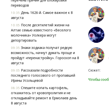
перечень причин для блокировки
переводов
День 1626-й. Самое важное к 8
10:35
августа
После десятилетий жизни на
10:05
Алтае семью известного «Веселого
молочника» Уолкера могут
депортировать
Знаки зодиака получат редкую
09:35
возможность, начнут думать проще и
пройдут «перенастройку». Гороскоп на 8
августа
Рассказали подробности
Сюжет:
09:05
последнего голосового от пропавшей
Чтобы сооб
Ирины Усольцевой
Спешите копать картофель,
08:35
откажитесь от кровопролития и не
откладывайте ремонт в Ермолаев день
8 августа