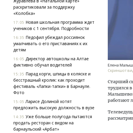
Журавлева в «Натальной карте»
раскритиковали за поддержку
«Колобка»
Новая школьная программа ждет
17:05
учеников с 1 сентября. Подробности
Педофил убеждал россиянок
16:35
умалчивать о его приставаниях к их
детям
Смел
Ген
Директор автошколы на Алтае
16:05
ЗИАС
фиктивно обучал водителей
Елена Малыш
трен
Скриншот вид
Парад корги, шпицы в коляске и
15:35
СТР
бесстрашный кролик: как проходит
Старший сы
фестиваль «Лапки-тапки» в Барнауле.
трудился в
Фото
Малышевой
работают 
Ларисе Долиной хотят
15:05
предложить высокую должность в вузе
Телеведуща
Уже больше полугода пытаются
14:35
рассматрив
продать ресторан с видом на
барнаульский «Арбат»