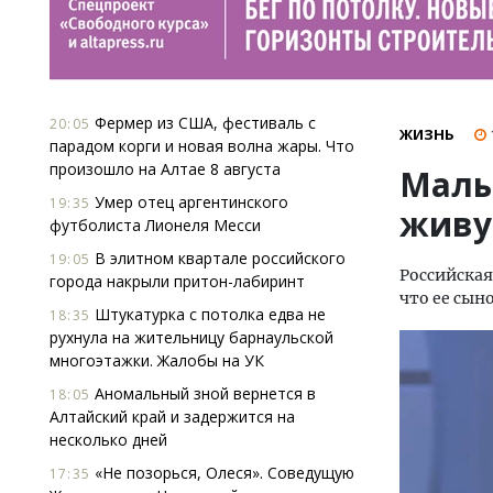
Фермер из США, фестиваль с
20:05
ЖИЗНЬ
парадом корги и новая волна жары. Что
произошло на Алтае 8 августа
Малы
Умер отец аргентинского
19:35
живу
футболиста Лионеля Месси
В элитном квартале российского
19:05
Российская
города накрыли притон-лабиринт
что ее сыно
Штукатурка с потолка едва не
18:35
рухнула на жительницу барнаульской
многоэтажки. Жалобы на УК
Аномальный зной вернется в
18:05
Алтайский край и задержится на
несколько дней
«Не позорься, Олеся». Соведущую
17:35