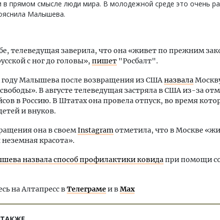
 в прямом смысле люди мира. В молодежной среде это очень ра
ояснила Малышева.
ебе, телеведущая заверила, что она «живет по прежним за
русской с ног до головы»,
пишет
"Росбалт".
 году Малышева после возвращения из США
назвала
Москв
свободы». В августе телеведущая застряла в США из-за от
сов в Россию. В Штатах она провела отпуск, во время кото
детей и внуков.
ращения она в своем
Instagram
отметила, что в Москве «ж
 неземная красота».
шева назвала способ профилактики ковида
при помощи с
ь на Алтапресс в
Телеграме
и в
Max
 ТАКЖЕ