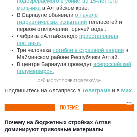
подозреваемого в убийстве 15-летнего
мальчика
в Алтайском крае.
В Барнауле объявили
о начале
гидравлических испытаний
теплосетей и
первом отключении горячей воды.
Фабрика «Алтайхолод»
приостановила
поставки.
Три человека
погибли в страшной аварии
в
Майминском районе Республики Алтай.
В центре Барнаула проведут
всероссийский
полумарафон.
Подпишитесь на Алтапресс в
Телеграме
и в
Max
ПО ТЕМЕ:
Почему на бюджетных стройках Алтая
доминируют привозные материалы