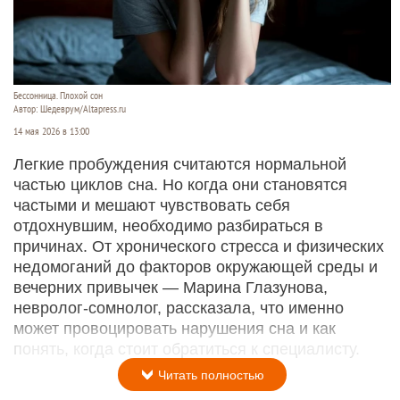
Бессонница. Плохой сон
Автор: Шедеврум/Altapress.ru
14 мая 2026 в 13:00
Легкие пробуждения считаются нормальной
частью циклов сна. Но когда они становятся
частыми и мешают чувствовать себя
отдохнувшим, необходимо разбираться в
причинах. От хронического стресса и физических
недомоганий до факторов окружающей среды и
вечерних привычек — Марина Глазунова,
невролог-сомнолог, рассказала, что именно
может провоцировать нарушения сна и как
понять, когда стоит обратиться к специалисту.
Читать полностью