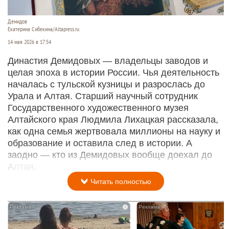
Демидов
Екатерина Сибекина/Altapress.ru
14 мая 2026 в 17:54
Династия Демидовых — владельцы заводов и
целая эпоха в истории России. Чья деятельность
началась с тульской кузницы и разрослась до
Урала и Алтая. Старший научный сотрудник
Государственного художественного музея
Алтайского края Людмила Лихацкая рассказала,
как одна семья жертвовала миллионы на науку и
образование и оставила след в истории. А
заодно — кто из Демидовых вообще доехал до
Алтая.
Читать полностью
i