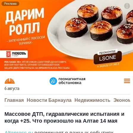
Реклама
To
F7
6 августа
Главная
Новости Барнаула
Недвижимость
Эконом
Массовое ДТП, гидравлические испытания и
когда +25. Что произошло на Алтае 14 мая
Altapress.ru
вспоминает о важных событиях,