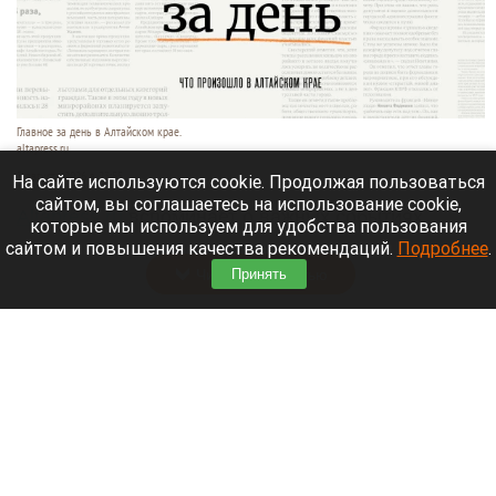
Главное за день в Алтайском крае.
altapress.ru.
3 августа 2026 в 23:55
На сайте используются cookie. Продолжая пользоваться
сайтом, вы соглашаетесь на использование cookie,
Altapress.ru
вспоминает о важных событиях,
которые мы используем для удобства пользования
которые произошли в Алтайском крае 3 августа.
сайтом и повышения качества рекомендаций.
Подробнее
.
Читать полностью
Принять
Алтайский край занял 77 место в рейтинге по
качеству дорог