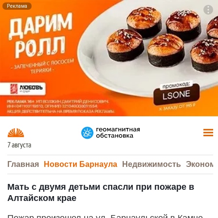
Реклама
To
F7
7 августа
Главная
Новости Барнаула
Недвижимость
Эконом
Мать с двумя детьми спасли при пожаре в
Алтайском крае
Пожар произошел на ул. Барнаульской в Камне-