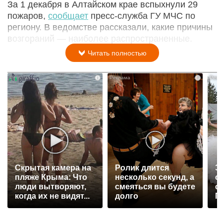
За 1 декабря в Алтайском крае вспыхнули 29
пожаров,
сообщает
пресс-служба ГУ МЧС по
региону. В ведомстве рассказали, какие причины
возгораний — наиболее распространенные.
Читать полностью
i
i
Скрытая камера на
Ролик длится
Э
пляже Крыма: Что
несколько секунд, а
о
люди вытворяют,
смеяться вы будете
с
когда их не видят...
долго
П
р