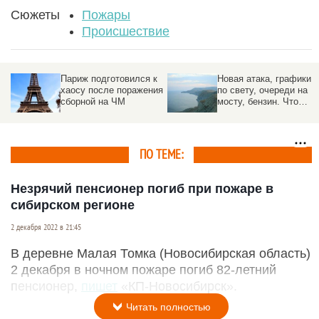
Сюжеты
Пожары
Происшествие
к
Новая атака, графики
Спецслужбы
ия
по свету, очереди на
предотвратили удар по
мосту, бензин. Что
стратегическому
произошло в Крыму
предприятию под
Москвой
ПО ТЕМЕ:
Незрячий пенсионер погиб при пожаре в
сибирском регионе
2 декабря 2022 в 21:45
В деревне Малая Томка (Новосибирская область)
2 декабря в ночном пожаре погиб 82-летний
пенсионер,
пишет
«КП-Новосибирск».
Читать полностью