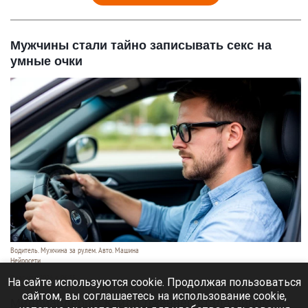
Мужчины стали тайно записывать секс на
умные очки
Водитель. Мужчина за рулем. Авто. Машина
Нейросети
7 августа 2026 в 06:35
На сайте используются cookie. Продолжая пользоваться
сайтом, вы соглашаетесь на использование cookie,
Миллиардерша Кайли Дженнер стала лицом