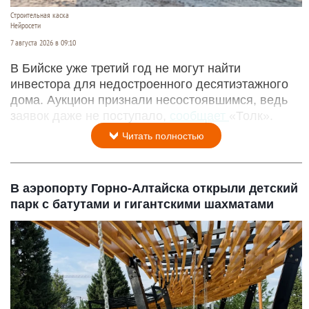
Строительная каска
Нейросети
7 августа 2026 в 09:10
В Бийске уже третий год не могут найти
инвестора для недостроенного десятиэтажного
дома. Аукцион признали несостоявшимся, ведь
заявок даже не поступало,
сообщает
«Толк».
Читать полностью
В аэропорту Горно-Алтайска открыли детский
парк с батутами и гигантскими шахматами