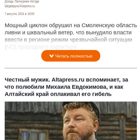
Дождь. Пасмурная погода
Шедеврум/Altapress.ru
7 августа 2026 в 10:05
Мощный циклон обрушил на Смоленскую область
ливни и шквальный ветер, что вынудило власти
ввести в регионе режим чрезвычайной ситуации
(ЧС) природного характера.
Читать полностью
Честный мужик. Altapress.ru вспоминает, за
что полюбили Михаила Евдокимова, и как
Алтайский край оплакивал его гибель