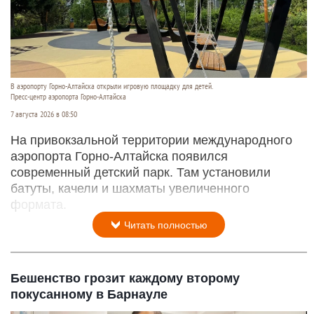
В аэропорту Горно-Алтайска открыли игровую площадку для детей.
Пресс-центр аэропорта Горно-Алтайска
7 августа 2026 в 08:50
На привокзальной территории международного
аэропорта Горно-Алтайска появился
современный детский парк. Там установили
батуты, качели и шахматы увеличенного
формата.
Читать полностью
Бешенство грозит каждому второму
покусанному в Барнауле