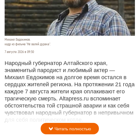
Михаил Евдокимов.
кадр из фильма "Не валяй дурака".
7 августа 2026 в 09:30
Народный губернатор Алтайского края,
знаменитый пародист и любимый актер —
Михаил Евдокимов на долгое время остался в
сердцах жителей региона. На протяжении 21 года
каждое 7 августа жители края оплакивают его
трагическую смерть. Altapress.ru вспоминает
обстоятельства той страшной аварии и как себя
чувствовал народный губернатор в непривычном
для себя политическом котле.
Читать полностью