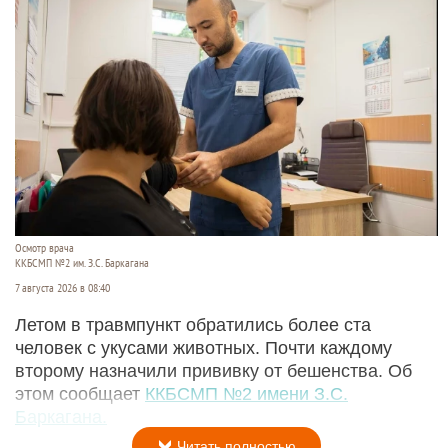
Осмотр врача
ККБСМП №2 им. З.С. Баркагана
7 августа 2026 в 08:40
Летом в травмпункт обратились более ста
человек с укусами животных. Почти каждому
второму назначили прививку от бешенства. Об
этом сообщает
ККБСМП №2 имени З.С.
Баркагана.
Читать полностью