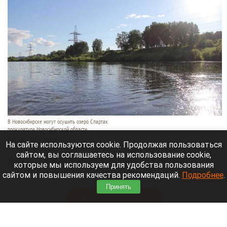
В Новосибирске могут осушить озеро Спартак
прокуратура Новосибирской области
7 августа 2026 в 20:15
На сайте используются cookie. Продолжая пользоваться
сайтом, вы соглашаетесь на использование cookie,
Жители микрорайонов Родники и Снегири
которые мы используем для удобства пользования
обеспокоены планами возможной ликвидации
сайтом и повышения качества рекомендаций.
Подробнее
.
озера Спартак.
Принять
Читать полностью