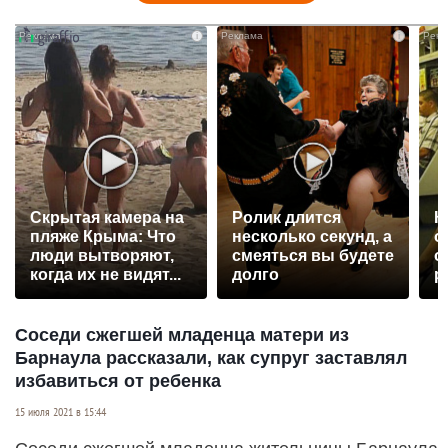
i
i
Скрытая камера на
Ролик длится
К
пляже Крыма: Что
несколько секунд, а
о
люди вытворяют,
смеяться вы будете
о
когда их не видят...
долго
р
Соседи сжегшей младенца матери из
Барнаула рассказали, как супруг заставлял
избавиться от ребенка
15 июля 2021 в 15:44