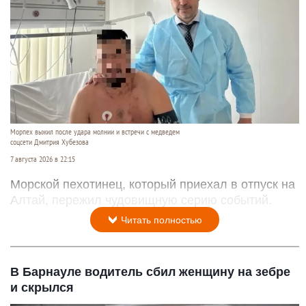
Морпех выжил после удара молнии и встречи с медведем
соцсети Дмитрия Хубезова
7 августа 2026 в 22:15
Морской пехотинец, который приехал в отпуск на
Алтай, пережил чудовищную серию событий.
Читать полностью
В Барнауле водитель сбил женщину на зебре
и скрылся