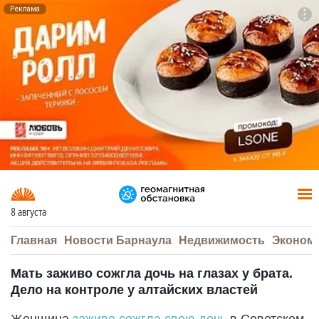
Реклама
To
F7
8 августа
Главная
Новости Барнаула
Недвижимость
Эконом
Мать заживо сожгла дочь на глазах у брата.
Дело на контроле у алтайских властей
Женщина
заживо сожгла свою дочь
в Советском