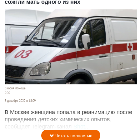
сожгли мать одного из них
Скорая помощь.
СС0
8 декабря 2022 в 18:09
В Москве женщина попала в реанимацию после
проведения детских химических опытов,
сообщает Telegram-канал
Shot
..
Читать полностью