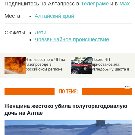
Подпишитесь на Алтапресс в
Телеграме
и в
Max
Места
Алтайский край
Сюжеты
Дети
Чрезвычайное происшествие
После ЧП
Останки миллиардеров
приостановила
подняли спустя три
угледобычу шахта в
года после катастроф
Кузбассе. Под землей
батискафа «Титан»
16 человек
ПО ТЕМЕ:
Женщина жестоко убила полуторагодовалую
дочь на Алтае