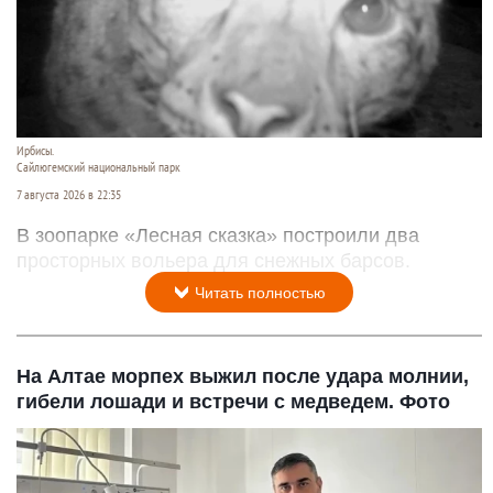
Ирбисы.
Сайлюгемский национальный парк
7 августа 2026 в 22:35
В зоопарке «Лесная сказка» построили два
просторных вольера для снежных барсов.
Читать полностью
На Алтае морпех выжил после удара молнии,
гибели лошади и встречи с медведем. Фото