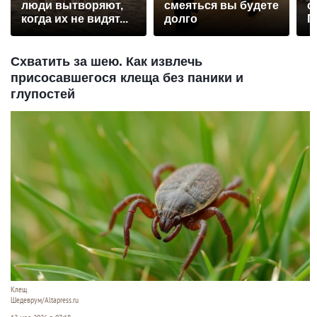
люди вытворяют,
смеяться вы будете
с
когда их не видят...
долго
П
р
Схватить за шею. Как извлечь
присосавшегося клеща без паники и
глупостей
Клещ
Шедеврум/Altapress.ru