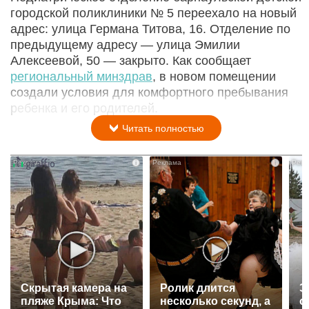
городской поликлиники № 5 переехало на новый
адрес: улица Германа Титова, 16. Отделение по
предыдущему адресу — улица Эмилии
Алексеевой, 50 — закрыто. Как сообщает
региональный минздрав
, в новом помещении
создали условия для комфортного пребывания
ребенка и его родителей.
Читать полностью
i
i
Скрытая камера на
Ролик длится
Э
пляже Крыма: Что
несколько секунд, а
о