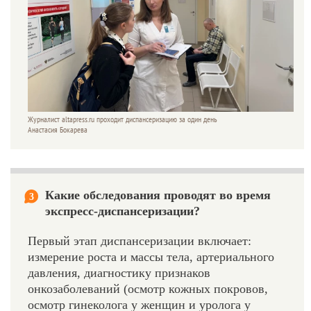
Журналист altapress.ru проходит диспансеризацию за один день
Анастасия Бокарева
Какие обследования проводят во время
3
экспресс-диспансеризации?
Первый этап диспансеризации включает:
измерение роста и массы тела, артериального
давления, диагностику признаков
онкозаболеваний (осмотр кожных покровов,
осмотр гинеколога у женщин и уролога у