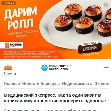
Реклама
To
F7
7 августа
Главная
Новости Барнаула
Недвижимость
Эконом
Медицинский экспресс. Как за один визит в
поликлинику полностью проверить здоровье
Диспансеризация – это не медобследование