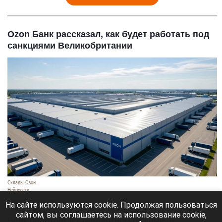
Ozon Банк рассказал, как будет работать под
санкциями Великобритании
Склады. Озон.
Нейросети
6 августа 2026 в 22:00
На сайте используются cookie. Продолжая пользоваться
сайтом, вы соглашаетесь на использование cookie,
Банк работает в стандартном режиме, и