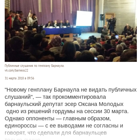
Публичные слушания по генплану Барнаула.
vk.com/barneos22
31 марта 2018 в 09:56
"Новому генплану Барнаула не видать публичных
слушаний", — так прокомментировала
барнаульский депутат эсер Оксана Молодых
одно из решений гордумы на сессии 30 марта.
Однако оппоненты — главным образом,
единороссы — с ее выводами не согласны и
говорят, что сделали для барнаульцев
только лучше.