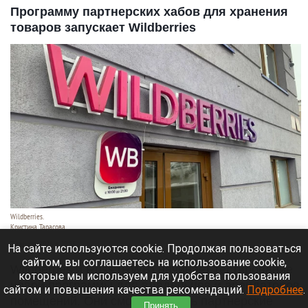
Программу партнерских хабов для хранения
товаров запускает Wildberries
Wildberries.
Кристина Тарасова
7 августа 2026 в 20:55
На сайте используются cookie. Продолжая пользоваться
сайтом, вы соглашаетесь на использование cookie,
Wildberries и Russ (RWB) начинает тестирование
которые мы используем для удобства пользования
новой программы для владельцев и арендаторов
сайтом и повышения качества рекомендаций.
Подробнее
.
помещений. Они смогут открыть партнерские
Принять