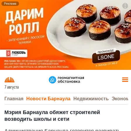
Реклама
To
F7
7 августа
Главная
Новости Барнаула
Недвижимость
Эконом
Мэрия Барнаула обяжет строителей
возводить школы и сети
Администрация Барнаула готовится развивать