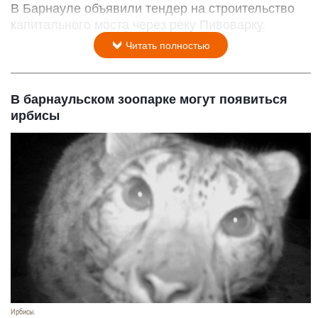
В Барнауле объявили тендер на строительство
капитального моста через реку Пивоварку.
Читать полностью
В барнаульском зоопарке могут появиться
ирбисы
Ирбисы.