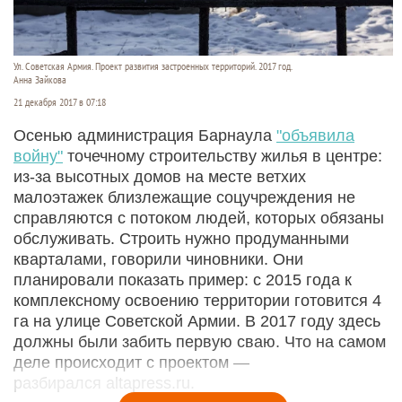
Ул. Советская Армия. Проект развития застроенных территорий. 2017 год.
Анна Зайкова
21 декабря 2017 в 07:18
Осенью администрация Барнаула
"объявила
войну"
точечному строительству жилья в центре:
из-за высотных домов на месте ветхих
малоэтажек близлежащие соцучреждения не
справляются с потоком людей, которых обязаны
обслуживать. Строить нужно продуманными
кварталами, говорили чиновники. Они
планировали показать пример: с 2015 года к
комплексному освоению территории готовится 4
га на улице Советской Армии. В 2017 году здесь
должны были забить первую сваю. Что на самом
деле происходит с проектом —
разбирался altapress.ru.