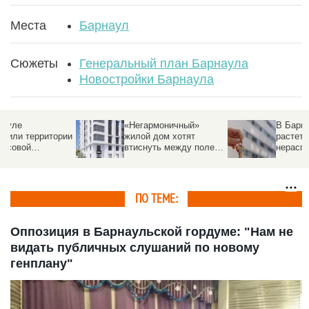
Места
Барнаул
Сюжеты
Генеральный план Барнаула
Новостройки Барнаула
«Негармоничный»
В Барнауле быстрее
ии
жилой дом хотят
растет количество
втиснуть между полем
нераспроданной
и другими постройками
«вторички», чем в
других крупных
городах России
ПО ТЕМЕ:
Оппозиция в Барнаульской гордуме: "Нам не
видать публичных слушаний по новому
генплану"