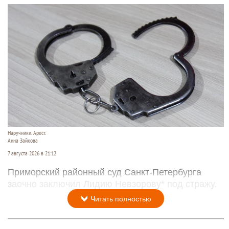
Наручники. Арест.
Анна Зайкова
7 августа 2026 в 21:12
Приморский районный суд Санкт-Петербурга
заочно заключил Лидию Невзорову* под стражу.
Читать полностью