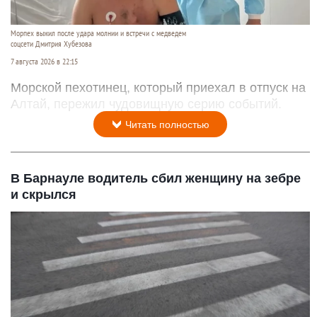
Морпех выжил после удара молнии и встречи с медведем
соцсети Дмитрия Хубезова
7 августа 2026 в 22:15
Морской пехотинец, который приехал в отпуск на
Алтай, пережил чудовищную серию событий.
Читать полностью
В Барнауле водитель сбил женщину на зебре
и скрылся