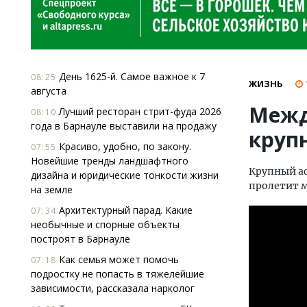
День 1625-й. Самое важное к 7
08:25
ЖИЗНЬ
августа
Межд
Лучший ресторан стрит-фуда 2026
08:10
года в Барнауле выставили на продажу
круп
Красиво, удобно, по закону.
07:55
Новейшие тренды ландшафтного
Крупный ас
дизайна и юридические тонкости жизни
пролетит м
на земле
Архитектурный парад. Какие
07:34
необычные и спорные объекты
построят в Барнауле
Как семья может помочь
07:18
подростку не попасть в тяжелейшие
зависимости, рассказала нарколог