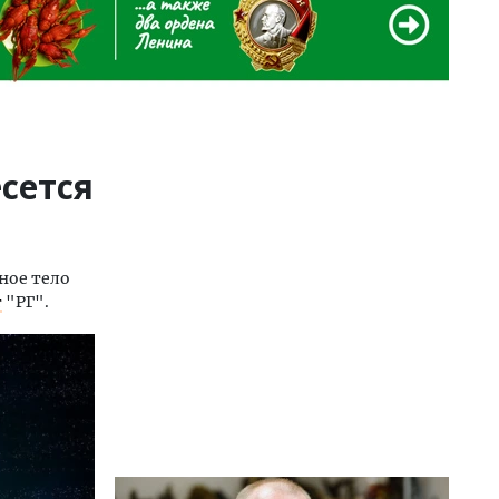
сется
ное тело
т
"РГ".