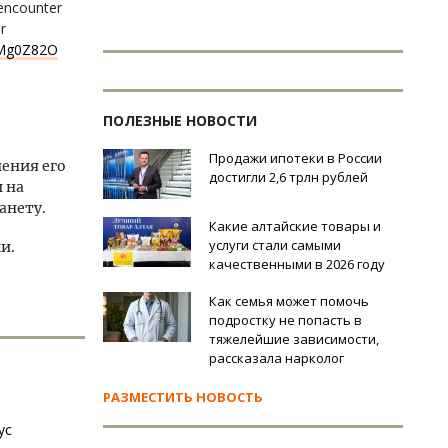
 encounter
r
LMg0Z82O
ПОЛЕЗНЫЕ НОВОСТИ
Продажи ипотеки в России
ения его
достигли 2,6 трлн рублей
и на
анету.
Какие алтайские товары и
услуги стали самыми
и.
качественными в 2026 году
Как семья может помочь
подростку не попасть в
тяжелейшие зависимости,
рассказала нарколог
РАЗМЕСТИТЬ НОВОСТЬ
ус