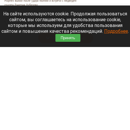
Морпех выжил после удара молнии и встречи с медведем
соцсети Дмитрия Хубезова
7 августа 2026 в 22:15
На сайте используются cookie. Продолжая пользоваться
сайтом, вы соглашаетесь на использование cookie,
Морской пехотинец, который приехал в отпуск на
которые мы используем для удобства пользования
Алтай, пережил чудовищную серию событий.
сайтом и повышения качества рекомендаций.
Подробнее
.
Принять
Читать полностью
В Барнауле водитель сбил женщину на зебре
и скрылся