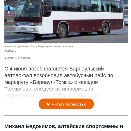
Междугородный автобус у барнаульского автовокзала
fotobus.ru
4 июня 2020 в 09:10
С 4 июня возобновляется Барнаульский
автовокзал возобновил автобусный рейс по
маршруту «Барнаул-Томск» с заездом
Толмачево, следует из информации,
опубликованной на сайте организации.
Читать полностью
Михаил Евдокимов, алтайские спортсмены и