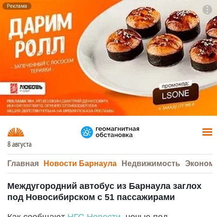
Реклама
To
F7
8 августа
Главная
Новости Барнаула
Недвижимость
Эконом
Междугородний автобус из Барнаула заглох
под Новосибирском с 51 пассажирами
Как сообщают
НГС.Новости
, ночью под