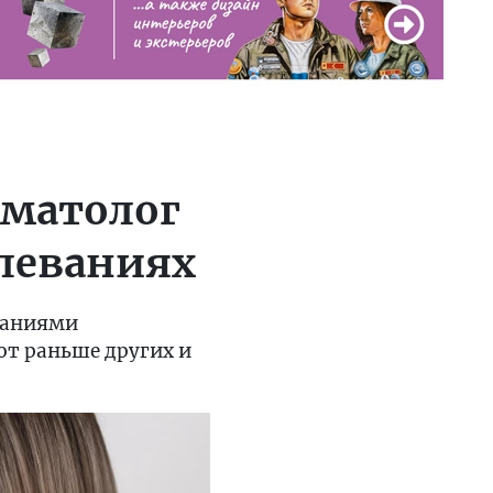
рматолог
олеваниях
еваниями
ют раньше других и