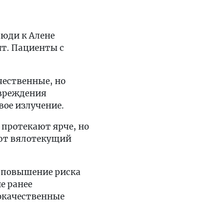
люди к Алене
т. Пациенты с
чественные, но
овреждения
вое излучение.
 протекают ярче, но
еют вялотекущий
 повышение риска
е ранее
окачественные