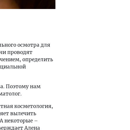
льного осмотра для
ачи проводят
ичением, определить
енциальной
та. Поэтому нам
матолог.
тная косметология,
ляет вылечить
А некоторые –
верждает Алена