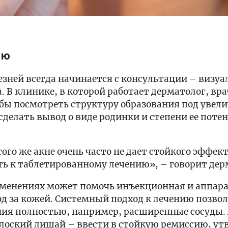
ию
зней всегда начинается с консультации – визуа
. В клинике, в которой работает дерматолог, вр
бы посмотреть структуру образования под увел
сделать вывод о виде родинки и степени ее пот
ого же акне очень часто не дает стойкого эффек
ть к таблетированному лечению», – говорит дер
зменениях может помочь инъекционная и аппара
д за кожей. Системный подход к лечению позво
ния полностью, например, расширенные сосуды. 
плоский лишай – ввести в стойкую ремиссию, ут