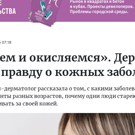
5
07:18
м и окисляемся». Де
 правду о кожных заб
-дерматолог рассказала о том, с какими забол
нты разных возрастов, почему одни люди старе
вать за своей кожей.