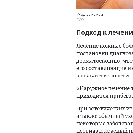
Уход за кожей
ССО
Подход к лечен
Лечение кожные боле
постановки диагноза
дерматоскопию, что
его составляющие и 
злокачественности.
«Наружное лечение т
приходится прибега
При эстетических и
а также обычный ухо
некоторые заболева
псориаз и красный 