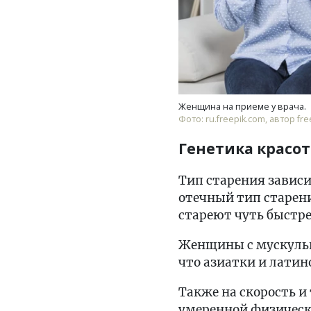
Женщина на приеме у врача.
Фото: ru.freepik.com, автор fre
Генетика красо
Тип старения зависи
отечный тип старен
стареют чуть быстре
Женщины с мускульн
что азиатки и лати
Также на скорость и
умеренной физическ