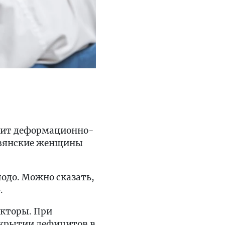
одит деформационно-
авянские женщины
одо. Можно сказать,
.
акторы. При
акрытии дефицитов в