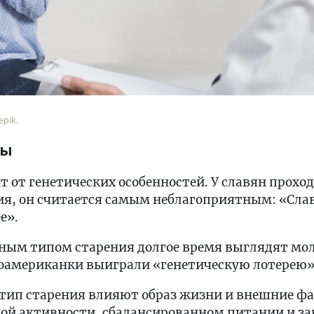
epik.
ты
т от генетических особенностей. У славян прох
ия, он считается самым неблагоприятным: «Сл
е».
ым типом старения долгое время выглядят мол
ноамериканки выиграли «генетическую лотерею»
 тип старения влияют образ жизни и внешние ф
ой активности, сбалансированном питании и з