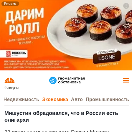
Реклама
To
F7
9 августа
а
Недвижимость
Экономика
Авто
Промышленность
Мишустин обрадовался, что в России есть
олигархи
22 июля премьер-министр России Михаил