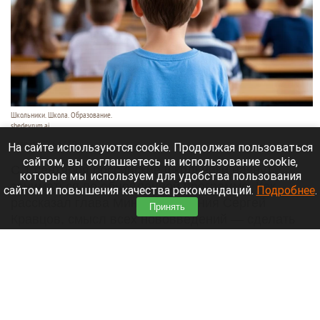
Школьники. Школа. Образование.
shedevrum.ai
8 августа 2026 в 17:05
На сайте используются cookie. Продолжая пользоваться
сайтом, вы соглашаетесь на использование cookie,
С 1 сентября российские школьники начнут
которые мы используем для удобства пользования
заниматься по обновленной программе. Как
сайтом и повышения качества рекомендаций.
Подробнее
.
рассказал глава Минпросвещения Сергей
Принять
Кравцов, смысл всех нововведений — сделать
образовательное пространство страны по-
настоящему единым.
Читать полностью