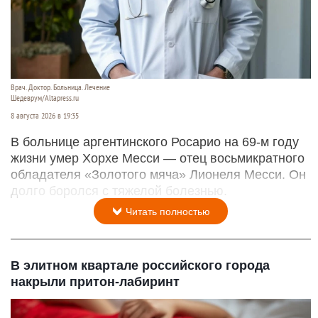
Врач. Доктор. Больница. Лечение
Шедеврум/Altapress.ru
8 августа 2026 в 19:35
В больнице аргентинского Росарио на 69-м году
жизни умер Хорхе Месси — отец восьмикратного
обладателя «Золотого мяча» Лионеля Месси. Он
долго боролся с тяжелой болезнью.
Читать полностью
В элитном квартале российского города
накрыли притон-лабиринт