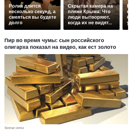
Ролик длится
Скрытая камера на
Р
несколько секунд, а
пляже Крыма: Что
с
смеяться вы будете
люди вытворяют,
б
долго
когда их не видят...
у
Пир во время чумы: сын российского
олигарха показал на видео, как ест золото
Золотые слитки.