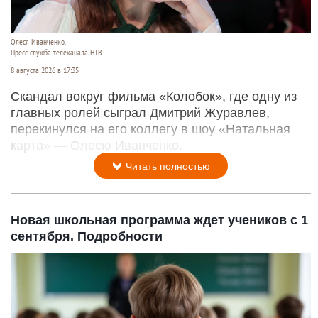
Олеся Иванченко.
Пресс-служба телеканала НТВ.
8 августа 2026 в 17:35
Скандал вокруг фильма «Колобок», где одну из
главных ролей сыграл Дмитрий Журавлев,
перекинулся на его коллегу в шоу «Натальная
карта» — Олесю Иванченко.
Читать полностью
Новая школьная программа ждет учеников с 1
сентября. Подробности