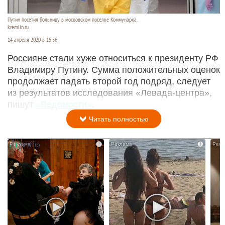
Путин посетил больницу в московском поселке Коммунарка.
kremlin.ru.
14 апреля 2020 в 15:56
Россияне стали хуже относиться к президенту РФ
Владимиру Путину. Сумма положительных оценок
продолжает падать второй год подряд, следует
из результатов исследования «Левада-центра»,
пишут
«Ведомости»
.
Читать полностью
i
i