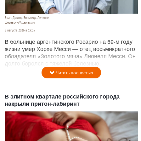
Врач. Доктор. Больница. Лечение
Шедеврум/Altapress.ru
8 августа 2026 в 19:35
В больнице аргентинского Росарио на 69-м году
жизни умер Хорхе Месси — отец восьмикратного
обладателя «Золотого мяча» Лионеля Месси. Он
долго боролся с тяжелой болезнью.
Читать полностью
В элитном квартале российского города
накрыли притон-лабиринт