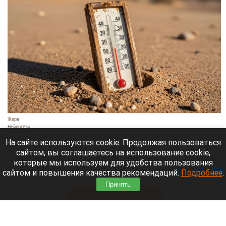
Жара
Нейросети
8 августа 2026 в 18:05
На сайте используются cookie. Продолжая пользоваться
сайтом, вы соглашаетесь на использование cookie,
Синоптики предупреждают, что с 9 по 13 августа
которые мы используем для удобства пользования
Алтайский край местами накроет аномальный
сайтом и повышения качества рекомендаций.
Подробнее
.
зной.
Принять
Читать полностью