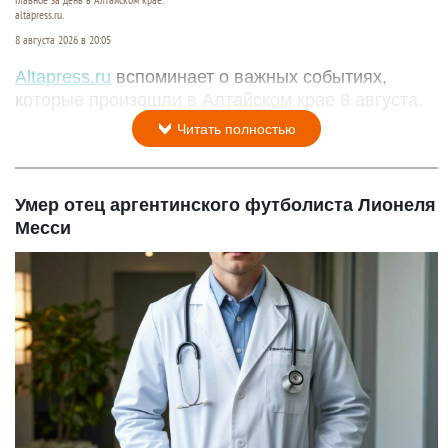
Главное за день в Алтайском крае.
altapress.ru.
8 августа 2026 в 20:05
Altapress.ru
вспоминает о важных событиях,
которые произошли в Алтайском крае 8 августа.
Читать полностью
Умер отец аргентинского футболиста Лионеля
Месси