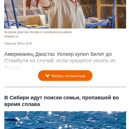
На ферме Джастаса Уолкера в Солонешенском районе.
Altapress.ru
9 августа 2026 в 10:35
Американец Джастас Уолкер купил билет до
Стамбула на случай, если придется уехать из
России.
Читать полностью
В Сибири идут поиски семьи, пропавшей во
время сплава