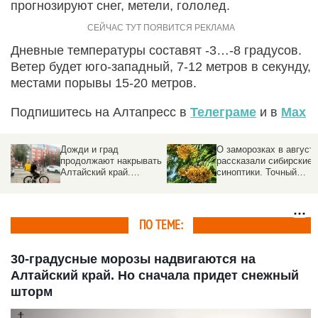
прогнозируют снег, метели, гололед.
Дневные температуры составят -3…-8 градусов.
Ветер будет юго-западный, 7-12 метров в секунду,
местами порывы 15-20 метров.
Подпишитесь на Алтапресс в
Телеграме
и в
Max
Дожди и град
О заморозках в август
продолжают накрывать
рассказали сибирские
Алтайский край.
синоптики. Точный
Прогноз погоды на 5
прогноз
августа
ПО ТЕМЕ:
30-градусные морозы надвигаются на
Алтайский край. Но сначала придет снежный
шторм