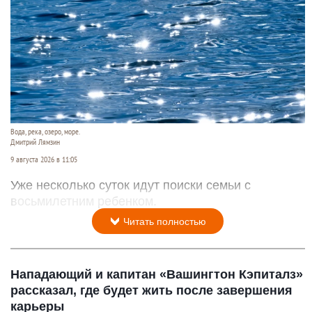
Вода, река, озеро, море.
Дмитрий Лямзин
9 августа 2026 в 11:05
Уже несколько суток идут поиски семьи с
восьмилетним ребенком.
Читать полностью
Нападающий и капитан «Вашингтон Кэпиталз»
рассказал, где будет жить после завершения
карьеры