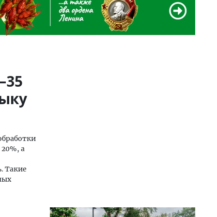
–35
зыку
 обработки
 20%, а
. Такие
ных