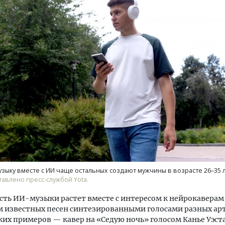
Смелость архитектурных 
Генеральный директор к
ЗИАС — об эстетике горо
трендах в фасадах и разв
СТРОИТЕЛЬСТВО
узыку вместе с ИИ чаще остальных создают мужчины в возрасте 26–35 л
авлено пресс-службой Yota.
ть ИИ-музыки растет вместе с интересом к нейрокавера
 известных песен синтезированными голосами разных ар
ких примеров — кавер на «Седую ночь» голосом Канье Уэст