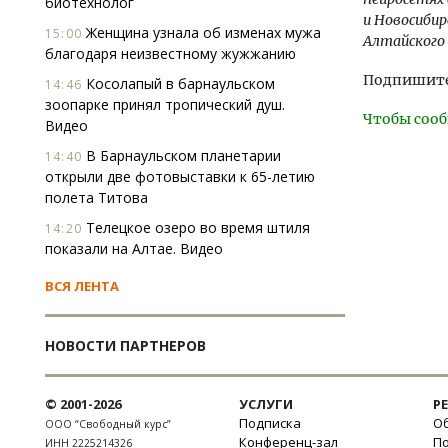
биотехнолог
и Новосибир
Женщина узнала об изменах мужа
15:00
Алтайского 
благодаря неизвестному жужжанию
Подпишитес
Косолапый в барнаульском
14:46
зоопарке принял тропический душ.
Чтобы сооб
Видео
В Барнаульском планетарии
14:40
открыли две фотовыставки к 65-летию
полета Титова
Телецкое озеро во время штиля
14:20
показали на Алтае. Видео
ВСЯ ЛЕНТА
НОВОСТИ ПАРТНЕРОВ
© 2001-2026
УСЛУГИ
Р
Подписка
Об
ООО “Свободный курс”
Конференц-зал
П
ИНН 2225214326