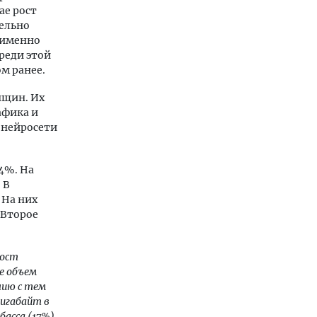
ае рост
тельно
 именно
среди этой
ом ранее.
нщин. Их
афика и
й нейросети
4%. На
 В
 На них
 Второе
рост
е объем
нию с тем
гигабайт в
басса (17%)