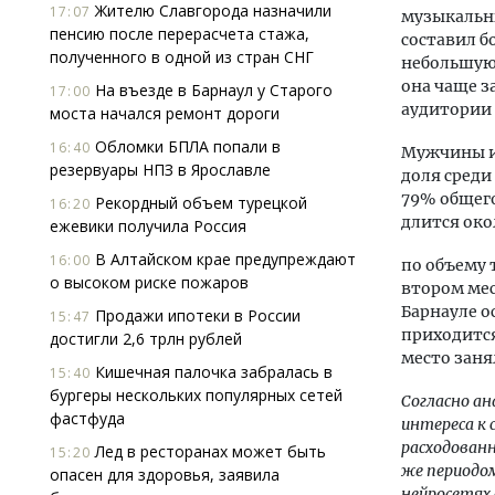
Жителю Славгорода назначили
17:07
музыкальны
пенсию после перерасчета стажа,
составил б
полученного в одной из стран СНГ
небольшую 
она чаще з
На въезде в Барнаул у Старого
17:00
аудитории 
моста начался ремонт дороги
Обломки БПЛА попали в
16:40
Мужчины и
резервуары НПЗ в Ярославле
доля среди
79% общего
Рекордный объем турецкой
16:20
длится око
ежевики получила Россия
В Алтайском крае предупреждают
16:00
по объему 
о высоком риске пожаров
втором мес
Барнауле о
Продажи ипотеки в России
15:47
приходится
достигли 2,6 трлн рублей
место заня
Кишечная палочка забралась в
15:40
бургеры нескольких популярных сетей
Согласно а
фастфуда
интереса к 
расходованн
Лед в ресторанах может быть
15:20
же периодом
опасен для здоровья, заявила
нейросетях 