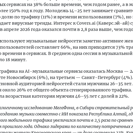
х сервисах на 38% больше времени, чем годом ранее, а в м
олее 150% год к году. Молодежь 14–25 лет занимает сравни
долю по трафику (11%) и времени использования (7%), но
адает вирусные тренды. Интерес к Covers.ai (Каверс.эй-ай) 
в апреле 2026 года оказался почти в 2,8 раза выше, чем год
спользуют музыкальные нейросети заметно активнее же
 пользователей составляет 66%, на них приходится 73% тр
 времени в сервисах. В среднем одна сессия в музыкально
ло 18 минут.
трафика на AI-музыкальные сервисы оказалась Москва — 2
те Новосибирск (6%), на третьем — Санкт-Петербург (4%).
сновной аудиторией нейросетей стали мужчины 26–35 лет.
 около 26% от общего объекта сгенерированного трафика.
ла возрастная категория мужчин 46–55 лет с долей в 22%.
налогичному исследованию МегаФона, в Сибири стремительный 
созданию музыки совместно с ИИ показала Республика Алтай, гд
ого мобильного трафика увеличился почти в 2,5 раза по сравне
 прошлого года. Однако лидерами по количеству потраченных 
стали жители Красноярского края — их доля составила 23%, Куз