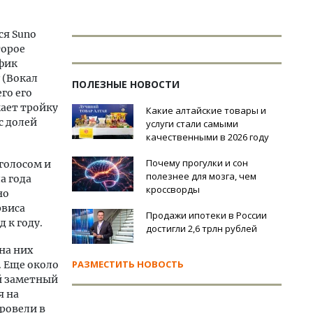
ся Suno
торое
афик
 (Вокал
ПОЛЕЗНЫЕ НОВОСТИ
го его
кает тройку
Какие алтайские товары и
с долей
услуги стали самыми
качественными в 2026 году
Почему прогулки и сон
 голосом и
полезнее для мозга, чем
а года
кроссворды
но
рвиса
Продажи ипотеки в России
 к году.
достигли 2,6 трлн рублей
на них
РАЗМЕСТИТЬ НОВОСТЬ
. Еще около
й заметный
я на
ровели в