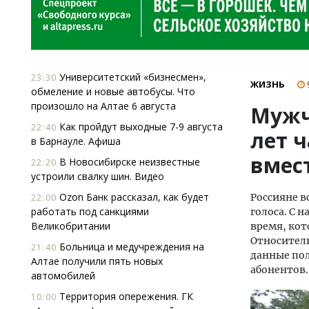
Университетский «бизнесмен»,
23:30
ЖИЗНЬ
обмеление и новые автобусы. Что
произошло на Алтае 6 августа
Мужч
Как пройдут выходные 7-9 августа
22:40
лет 
в Барнауле. Афиша
вмес
В Новосибирске неизвестные
22:20
устроили свалку шин. Видео
Ozon Банк рассказал, как будет
Россияне в
22:00
работать под санкциями
голоса. С н
Великобритании
время, кот
Относитель
Больница и медучреждения на
21:40
данные пол
Алтае получили пять новых
абонентов.
автомобилей
Территория опережения. ГК
10:00