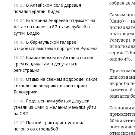
собрал 29 
В Алтайском селе деревья
19:20
повалил ураган. Видео
Самым попу
Екатерина Андреева отдыхает на
19:00
(Сано) — н
Алтае на вилле за 87 тысяч рублей в
пользовате
сутки. Видео
платформы 
Ремувер), 
В барнаульской галерее
18:40
использова
откроется выставка портретов Рублева
сервис Udi
Крайизбирком на Алтае отказал
18:20
около 3%.
трем кандидатам в депутаты в
регистрации
При этом б
для создани
Отдых на свежем водороде. Какие
18:00
вырос боле
технологии внедряют в санаториях
заметный р
Белокурихи
оказался бо
Родственники убитых девушек
17:40
узнали из СМИ о желании маньяка уйти
Основная а
на СВО
приходится
20% активн
Пьяный тракторист устроил
17:20
рост вовле
погоню со стрельбой
относитель