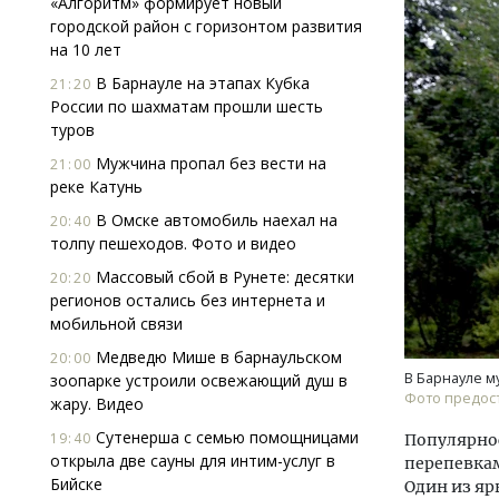
«Алгоритм» формирует новый
городской район с горизонтом развития
на 10 лет
В Барнауле на этапах Кубка
21:20
России по шахматам прошли шесть
туров
Мужчина пропал без вести на
21:00
реке Катунь
В Омске автомобиль наехал на
20:40
толпу пешеходов. Фото и видео
Массовый сбой в Рунете: десятки
20:20
регионов остались без интернета и
мобильной связи
Медведю Мише в барнаульском
20:00
В Барнауле м
зоопарке устроили освежающий душ в
Фото предост
жару. Видео
Сутенерша с семью помощницами
19:40
Популярнос
открыла две сауны для интим-услуг в
перепевкам
Бийске
Один из яр