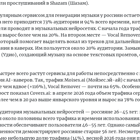
млн прослушиваний в Shazam (Шазам).
лярным сервисом для генерации музыки у россиян остает
а него приходится 73% аудитории и 94% всего времени, ко
ли проводят в музыкальных нейросетях. С начала года тр
вырос более чем на 20%. На втором месте — Vocal Remover
который помогает выделять вокал из треков для дальнейше
ния в каверах. Им пользуется около 20% аудитории. Замы
o (Удио), создающий музыку на основе текстовых промтов, 
ыстрее всего растут сервисы для работы непосредственно с
я AI-каверов. Так, трафик Moises.ai (Мойзес.эй-ай) с начал
е чем вдвое (+116%), Vocal Remover — почти на 65%. Особен
ост показал Covers.ai: в апреле 2026 года объем трафика се
лее чем в 20 раз выше январского уровня и вырос на 78% год
удитория музыкальных нейросетей — россияне 26–45 лет: 
 около половины всего трафика и времени использования
ости обеспечивают пользователи 46–55 лет. Однако самы
ченности демонстрируют россияне старше 56 лет. Несмотр
но небольшую долю трафика (14%), весной 2026 года они п