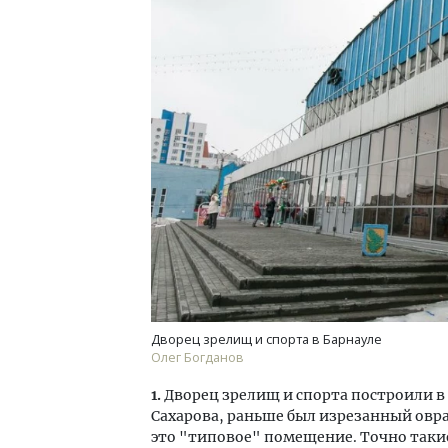
Ищем новые берега. Гендиректор
Смел
«Жилищной инициативы» Юрий
Ген
Гатилов — о том, как девелоперу
ЗИАС
оставаться на плаву, когда рынок
трен
штормит
СТР
СТРОИТЕЛЬСТВО
Дворец зрелищ и спорта в Барнауле
Олег Богданов
1.
Дворец зрелищ и спорта построили в 1
Сахарова, раньше был изрезанный овр
это "типовое" помещение. Точно такие