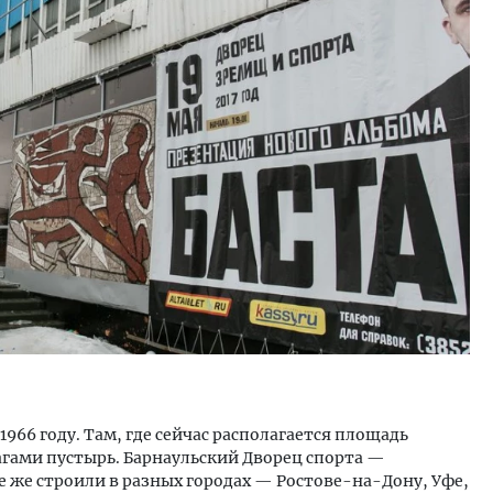
ость архитектурных идей.
Архитектурный код начин
еральный директор компании
земли. Мощение крупно
 — об эстетике городов,
плитами становится нов
дах в фасадах и развитии рынка
стандартом благоустрой
ОИТЕЛЬСТВО
СТРОИТЕЛЬСТВО
966 году. Там, где сейчас располагается площадь
агами пустырь. Барнаульский Дворец спорта —
 же строили в разных городах — Ростове-на-Дону, Уфе,