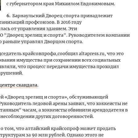
с губернатором края Михаилом Евдокимовым.
6.
Барнаульский Дворец спорта принадлежит
анизаций профсоюзов. В 2016 году
ась от управления зданием. Эти
О "Дворец зрелищ и спорта". Руководителем компании
о раньше управлял Дворцом спорта.
седатель крайсовпрофа,сообщил altapress.ru, что это
ования имущества при сохранении всех социальных
являли, что процесс передачи имущества проходил
арушений.
 центре скандала
.
й «Дворец зрелищ и спорта», обслуживающей
Руководитель ледовой арены заявил, что хоккеисты не
танным" часам, а хоккеисты обвинили арендодателя в
 несоблюдении других договоренностей.
 о том, что алтайский крайсопроф может продать
руктурам за 90 млн рублей. Однако этого не