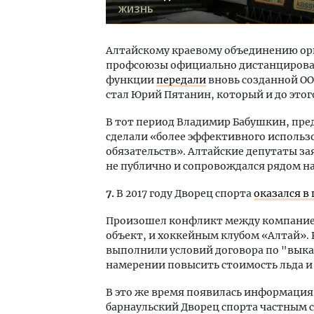
ЖИЗНЬ
Алтайскому краевому объединению орг
профсоюзы официально дистанцировал
функции
передали
вновь созданной ОО
стал Юрий Пятанин, который и до этог
В тот период Владимир Бабушкин, пред
сделали «более эффективного использ
обязательств». Алтайские депутаты за
не публично и сопровождался рядом н
7.
В 2017 году Дворец спорта
оказался в
Произошел конфликт между компание
объект, и хоккейным клубом «Алтай». 
выполнили условий договора по "выка
намерении повысить стоимость льда и
В это же время появилась информация
барнаульский Дворец спорта частным ст