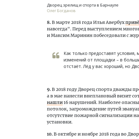
Дворец зрелищ и спорта в Барнауле
Олег Богданов
8.
В марте 2018 года Илья Авербух
привё
навсегда". Перед выступлением мног
и Максим Маринин побеседовали с жур
Как только предоставят условия, 
изменений от площадки – в больши
отстаёт. Лёд у вас хороший, но Дв
9.
В 2018 году Дворец спорта дважды п
а в мае нанесли внеплановый визит сот
нашли
16 нарушений. Наиболее опасн
потолок, загромождение путей эвакуа
отсутствие пожарной сигнализации на
установки.
10.
В октябре и ноябре 2018 года во Дв