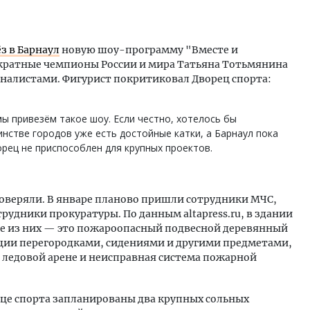
з в Барнаул
новую шоу-программу "Вместе и
ократные чемпионы России и мира Татьяна Тотьмянина
налистами. Фигурист покритиковал Дворец спорта:
мы привезём такое шоу. Если честно, хотелось бы
нстве городов уже есть достойные катки, а Барнаул пока
орец не приспособлен для крупных проектов.
роверяли. В январе планово пришли сотрудники МЧС,
рудники прокуратуры. По данным altapress.ru, в здании
ые из них — это пожароопасный подвесной деревянный
ции перегородками, сидениями и другими предметами,
 ледовой арене и неисправная система пожарной
орце спорта запланированы два крупных сольных