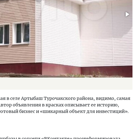
o
ая в селе Артыбаш Турочакского района, видимо, самая
Автор объявления в красках описывает ее историю,
то готовый бизнес и «шикарный объект для инвестиций».
а турбазы в соцсети «ВКонтакте» проинформировала