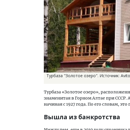
Турбаза "Золотое озеро". Источник: Avit
Турбаза «Золотое озеро», расположенн
знаменитая в Горном Алтае при СССР. 
начиная с 1927 года. По его словам, э
Вышла из банкротства
Между тем, еще в 2019 году страничк