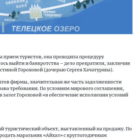
ла прием туристов, она проходила процедуру
алось выйти и банкротства – дело прекратили, заключив
стиной Гороховой (дочерью Сергея Хачатуряна).
олгов фирмы, значительная же часть задолженности
рава требования. По условиям мирового соглашения,
 залог Гороховой «в обеспечение исполнения условий
ый туристический объект, выставленный на продажу. По
продать маральник «Айхал» с круглогодичным