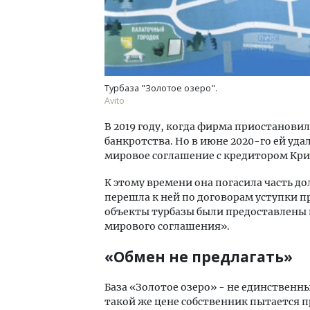
Турбаза "Золотое озеро".
Avito
В 2019 году, когда фирма приостанови
банкротства. Но в июне 2020-го ей уд
мировое соглашение с кредитором Кри
К этому времени она погасила часть д
перешла к ней по договорам уступки п
объекты турбазы были предоставлены в
мирового соглашения».
«Обмен не предлагать»
База «Золотое озеро» - не единственн
такой же цене собственник пытается 