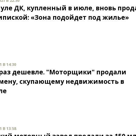
21 В 22:30
ауле ДК, купленный в июле, вновь прод
рипиской: «Зона подойдет под жилье»
 В 14:30
0 раз дешевле. "Моторщики" продали
мену, скупающему недвижимость в
ле
 В 13:58