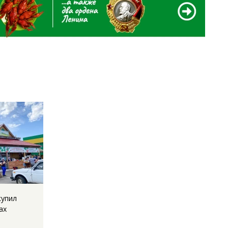
купил
ах