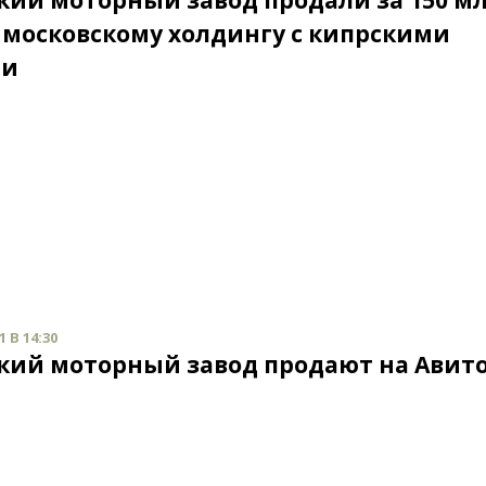
кий моторный завод продали за 150 м
 московскому холдингу с кипрскими
ми
 В 14:30
кий моторный завод продают на Авит