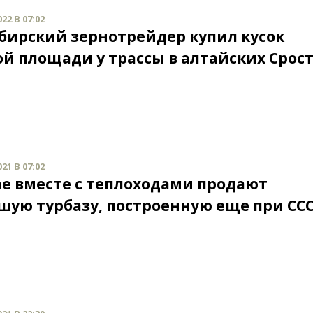
22 В 07:02
бирский зернотрейдер купил кусок
ой площади у трассы в алтайских Срос
21 В 07:02
ае вместе с теплоходами продают
шую турбазу, построенную еще при СС