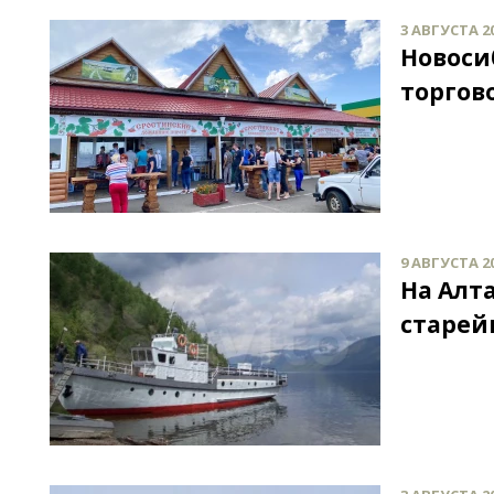
3 АВГУСТА 20
Новоси
торгов
9 АВГУСТА 20
На Алт
старей