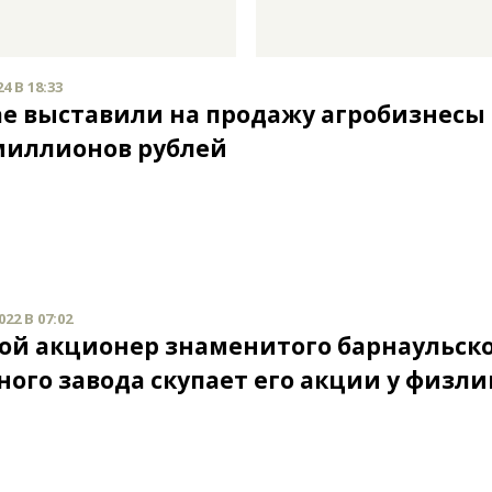
4 В 18:33
ае выставили на продажу агробизнесы 
миллионов рублей
22 В 07:02
ой акционер знаменитого барнаульск
ного завода скупает его акции у физли