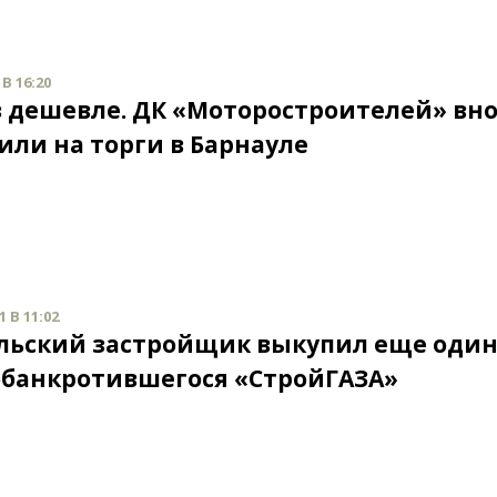
В 16:20
аз дешевле. ДК «Моторостроителей» вн
или на торги в Барнауле
 В 11:02
льский застройщик выкупил еще оди
обанкротившегося «СтройГАЗА»