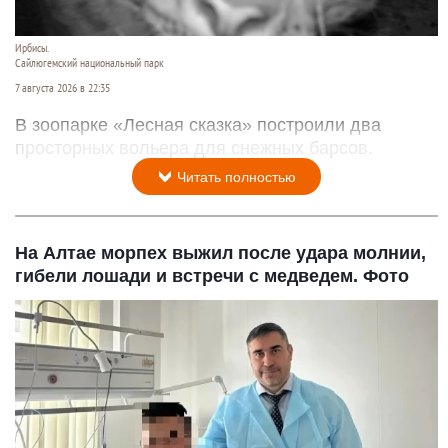
Ирбисы.
Сайлюгемский национальный парк
7 августа 2026 в 22:35
В зоопарке «Лесная сказка» построили два
просторных вольера для снежных барсов.
Читать полностью
На Алтае морпех выжил после удара молнии,
гибели лошади и встречи с медведем. Фото