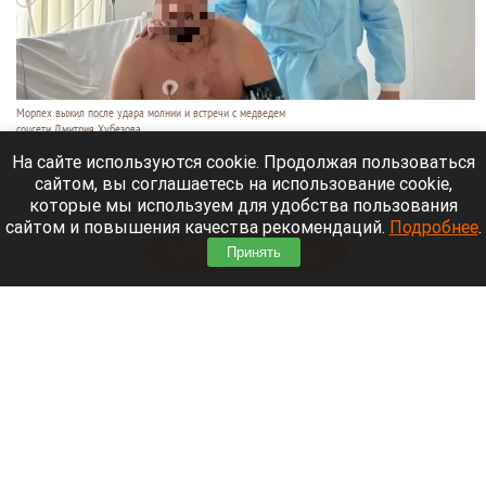
Морпех выжил после удара молнии и встречи с медведем
соцсети Дмитрия Хубезова
7 августа 2026 в 22:15
На сайте используются cookie. Продолжая пользоваться
сайтом, вы соглашаетесь на использование cookie,
Морской пехотинец, который приехал в отпуск на
которые мы используем для удобства пользования
Алтай, пережил чудовищную серию событий.
сайтом и повышения качества рекомендаций.
Подробнее
.
Читать полностью
Принять
В Барнауле водитель сбил женщину на зебре
и скрылся