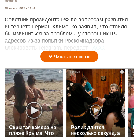
kremlin.ru
19 апреля 2018 в 11:54
Советник президента РФ по вопросам развития
интернета Герман Клименко заявил, что стоило
бы извиниться за проблемы у сторонних IP-
адресов из-за попытки Роскомнадзора
блокировать Telegram, передает
ТАСС
.
Читать полностью
i
i
Скрытая камера на
Ролик длится
Р
пляже Крыма: Что
несколько секунд, а
э