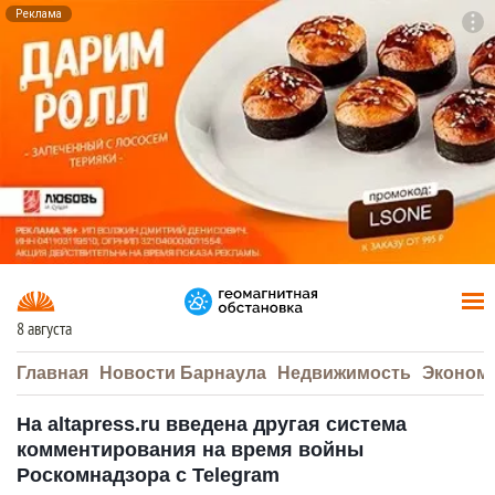
Реклама
To
F7
8 августа
Главная
Новости Барнаула
Недвижимость
Эконом
На altapress.ru введена другая система
комментирования на время войны
Роскомнадзора с Telegram