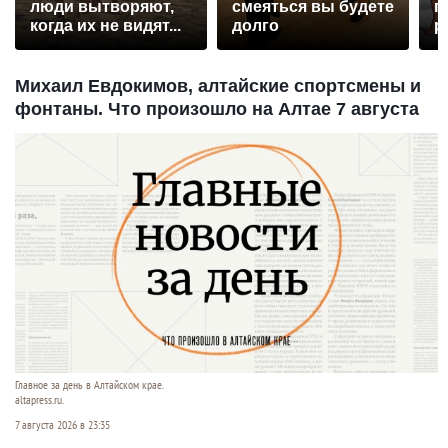
люди вытворяют,
смеяться вы будете
п
когда их не видят...
долго
р
Михаил Евдокимов, алтайские спортсмены и
фонтаны. Что произошло на Алтае 7 августа
Главное за день в Алтайском крае.
altapress.ru.
7 августа 2026 в 23:35