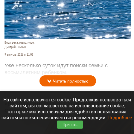
Вода, река, озеро, море.
Дмитрий Лямзин
9 августа 2026 в 11:05
Уже несколько суток идут поиски семьи с
восьмилетним ребенком.
Читать полностью
На сайте используются cookie. Продолжая пользоваться
«Веселый молочник» купил билет до
сайтом, вы соглашаетесь на использование cookie,
Стамбула
которые мы используем для удобства пользования
сайтом и повышения качества рекомендаций.
Подробнее
.
Принять