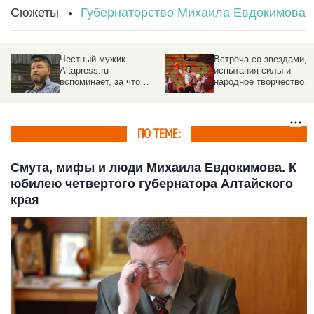
Сюжеты
Губернаторство Михаила Евдокимова
Честный мужик.
Встреча со звездами,
Altapress.ru
испытания силы и
вспоминает, за что
народное творчество.
полюбили Михаила
Как пройдет фестивал
Евдокимова, и как
"Земляки" в 2023 году
Алтайский край
оплакивал его гибель
ПО ТЕМЕ:
Смута, мифы и люди Михаила Евдокимова. К
юбилею четвертого губернатора Алтайского
края