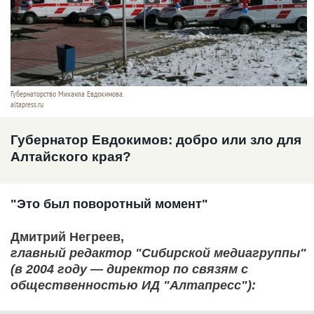
Губернаторство Михаила Евдокимова.
altapress.ru
Губернатор Евдокимов: добро или зло для
Алтайского края?
"Это был поворотный момент"
Дмитрий Негреев,
главный редактор "Сибирской медиагруппы"
(в 2004 году
—
директор по связям с
общественностью ИД "Алтапресс"):