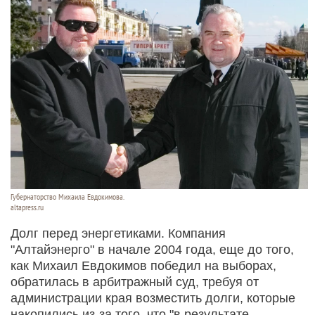
Губернаторство Михаила Евдокимова.
altapress.ru
Долг перед энергетиками. Компания
"Алтайэнерго" в начале 2004 года, еще до того,
как Михаил Евдокимов победил на выборах,
обратилась в арбитражный суд, требуя от
администрации края возместить долги, которые
накопились из-за того, что "в результате