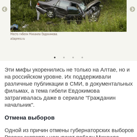
Место гибели Михаила Евдокимова.
Место 
altapress.ru
altapres
Эти мифы укоренились не только на Алтае, но и
на российском уровне. Их поддерживали
различные публикации в СМИ, в документальных
фильмах, а тема гибели Евдокимова
затрагивалась даже в сериале "Гражданин
начальник".
Отмена выборов
Одной из причин отмены губернаторских выборов