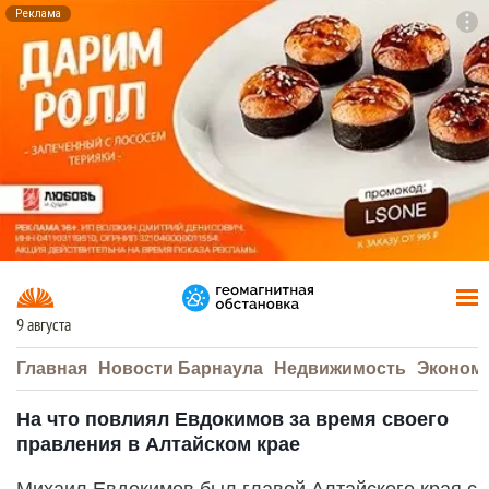
Реклама
To
F7
9 августа
Главная
Новости Барнаула
Недвижимость
Эконом
На что повлиял Евдокимов за время своего
правления в Алтайском крае
Михаил Евдокимов был главой Алтайского края с