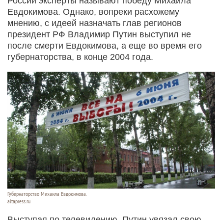
России эксперты называют победу Михаила
Евдокимова. Однако, вопреки расхожему
мнению, с идеей назначать глав регионов
президент РФ Владимир Путин выступил не
после смерти Евдокимова, а еще во время его
губернаторства, в конце 2004 года.
Губернаторство Михаила Евдокимова.
altapress.ru
Выступая по телевидению, Путин увязал свою