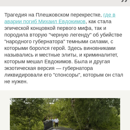
Трагедия на Плешковском перекрестке,
где в
аварии погиб Михаил Евдокимов
, как стала
эпической концовкой первого мифа, так и
породила вторую "черную легенду" об убийстве
"народного губернатора" темными силами, с
которыми боролся герой. Здесь виновниками
назывались и местные элиты, и криминалитет,
которым мешал Евдокимов. Была и другая
экзотическая версия — губернатора
ликвидировали его "спонсоры", которым он стал
не нужен.