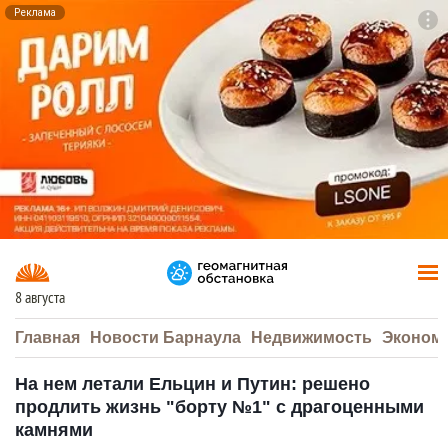
Реклама
To
F7
8 августа
Главная
Новости Барнаула
Недвижимость
Эконом
На нем летали Ельцин и Путин: решено
продлить жизнь "борту №1" с драгоценными
камнями