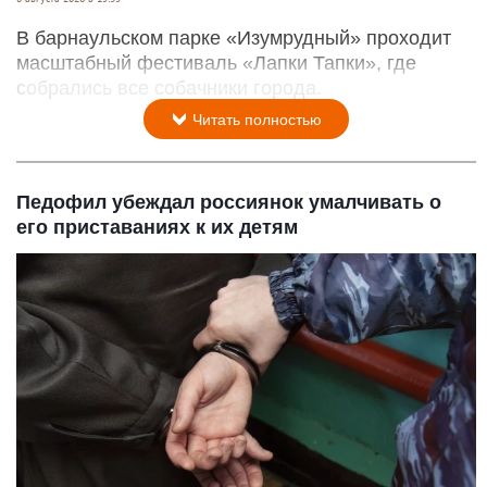
В барнаульском парке «Изумрудный» проходит
масштабный фестиваль «Лапки Тапки», где
собрались все собачники города.
Читать полностью
Педофил убеждал россиянок умалчивать о
его приставаниях к их детям