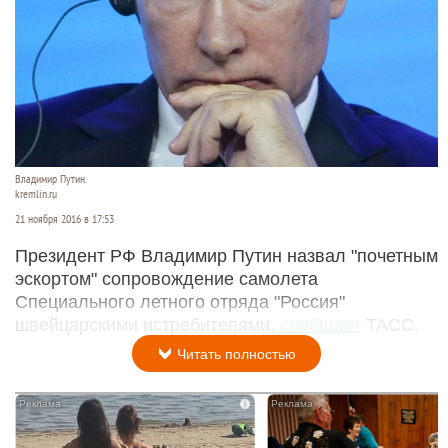
Владимир Путин.
kremlin.ru
21 ноября 2016 в 17:53
Президент РФ Владимир Путин назвал "почетным
эскортом" сопровождение самолета
Специального летного отряда "Россия"
швейцарскими истребителями,
сообщает
ТАСС.
Читать полностью
i