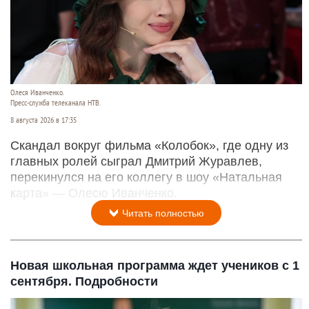
Олеся Иванченко.
Пресс-служба телеканала НТВ.
8 августа 2026 в 17:35
Скандал вокруг фильма «Колобок», где одну из
главных ролей сыграл Дмитрий Журавлев,
перекинулся на его коллегу в шоу «Натальная
карта» — Олесю Иванченко.
Читать полностью
Новая школьная программа ждет учеников с 1
сентября. Подробности