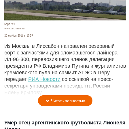
Борт №1.
www.uacrussia.ru
20 ноября 2016 в 10:59
Из Москвы в Лиссабон направлен резервный
борт с запчастями для сломавшегося лайнера
Ил-96-300, перевозившего членов делегации
президента РФ Владимира Путина и журналистов
кремлевского пула на саммит АТЭС в Перу,
передает
РИА Новости
со ссылкой на пресс-
секретаря управделами президента России
Елену Крылову.
Читать полностью
Умер отец аргентинского футболиста Лионеля