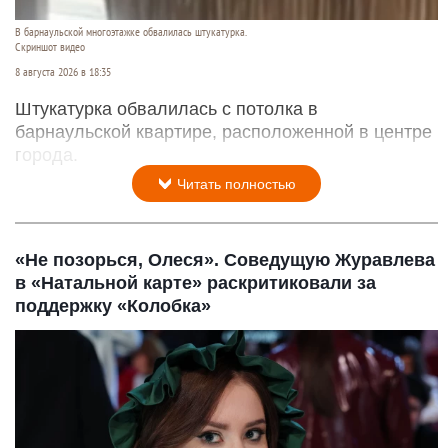
В барнаульской многоэтажке обвалилась штукатурка.
Скриншот видео
8 августа 2026 в 18:35
Штукатурка обвалилась с потолка в
барнаульской квартире, расположенной в центре
города.
Читать полностью
«Не позорься, Олеся». Соведущую Журавлева
в «Натальной карте» раскритиковали за
поддержку «Колобка»