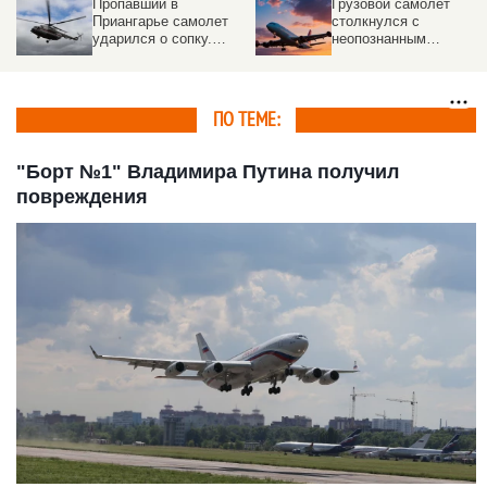
Пропавший в
Грузовой самолет
Приангарье самолет
столкнулся с
ударился о сопку.
неопознанным
Подробности ЧП
объектом над
аэропортом
ПО ТЕМЕ:
"Борт №1" Владимира Путина получил
повреждения