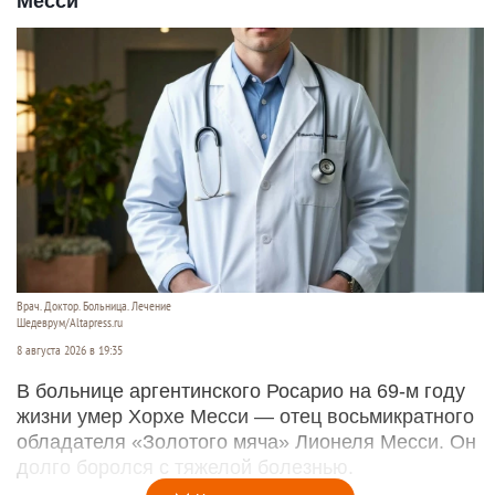
Месси
Врач. Доктор. Больница. Лечение
Шедеврум/Altapress.ru
8 августа 2026 в 19:35
В больнице аргентинского Росарио на 69-м году
жизни умер Хорхе Месси — отец восьмикратного
обладателя «Золотого мяча» Лионеля Месси. Он
долго боролся с тяжелой болезнью.