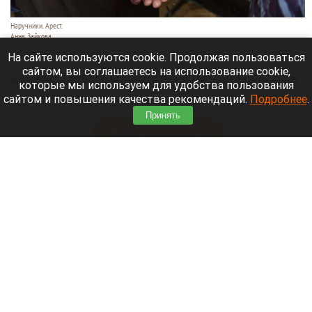
Наручники. Арест.
Анна Зайкова
8 августа 2026 в 16:35
На сайте используются cookie. Продолжая пользоваться
сайтом, вы соглашаетесь на использование cookie,
Житель станицы Каневской на Кубани приставал
которые мы используем для удобства пользования
к детям на улице — за это суд отправил его в
сайтом и повышения качества рекомендаций.
Подробнее
.
колонию строгого режима на 15 лет.
Принять
Читать полностью
Директор автошколы на Алтае фиктивно
обучал водителей