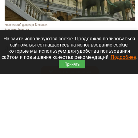
Королевский дворец в Таиланде.
Кристина Тарасова
9 августа 2026 в 15:35
На сайте используются cookie. Продолжая пользоваться
сайтом, вы соглашаетесь на использование cookie,
Диджей из России Дмитрий — выступает под
которые мы используем для удобства пользования
псевдонимом DJ FЫRРИN — пропал в Таиланде
сайтом и повышения качества рекомендаций.
Подробнее
.
после возникновения проблем с документами.
Принять
Читать полностью
Невероятный закат на Телецком озере снял
инспектор Алтайского заповедника. Фото