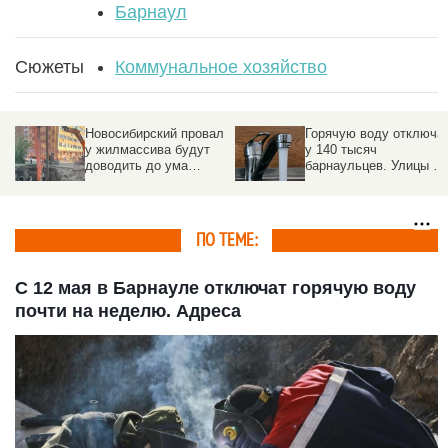
Барнаул
Сюжеты
Коммунальное хозяйство
Новосибирский провал
Горячую воду отключа
у жилмассива будут
у 140 тысяч
доводить до ума
барнаульцев. Улицы и
минимум два месяца
даты
ПО ТЕМЕ:
С 12 мая в Барнауле отключат горячую воду
почти на неделю. Адреса