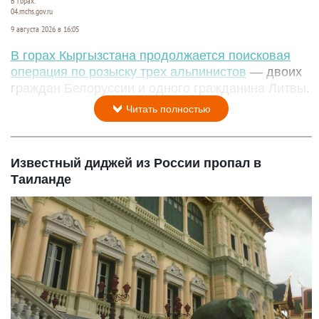
В горах.
04.mchs.gov.ru
9 августа 2026 в 16:05
В горах Кыргызстана продолжается поисковая
операция по розыску трех альпинистов
— двоих
граждан Белоруссии и одного гражданина Литвы.
Читать полностью
Известный диджей из России пропал в
Таиланде