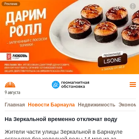
Реклама
To
F7
9 августа
Главная
Новости Барнаула
Недвижимость
Эконом
На Зеркальной временно отключат воду
Жители части улицы Зеркальной в Барнауле
останутся без холодной воды 14 мая из-за