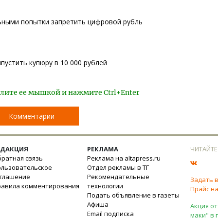
ьными попытки запретить цифровой рубль
устить купюру в 10 000 рублей
лите ее мышкой и нажмите Ctrl+Enter
Комментарии
ЕДАКЦИЯ
РЕКЛАМА
ЧИТАЙТЕ
ратная связь
Реклама на altapress.ru
ользовательское
Отдел рекламы в ТГ
оглашение
Рекомендательные
Задать 
равила комментирования
технологии
Прайс на
Подать объявление в газеты
Афиша
Акция от
Email подписка
маки" в 