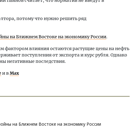
й Пьянов считает, что норматив не введут в
олтора, потому что нужно решить ряд
йны на Ближнем Востоке на экономику России
.
ым фактором влияния остаются растущие цены на нефть
ерживает поступления от экспорта и курс рубля. Однако
ны негативные последствия.
е
и в
Max
войны на Ближнем Востоке на экономику России