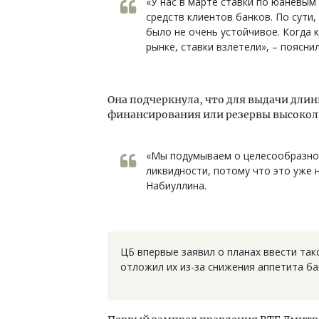
«У нас в марте ставки по юаневы
средств клиентов банков. По сути
было не очень устойчивое. Когда 
рынке, ставки взлетели», – поясни
Она подчеркнула, что для выдачи дли
финансирования или резервы высокол
«Мы подумываем о целесообразно
ликвидности, потому что это уже н
Набиуллина.
ЦБ впервые заявил о планах ввести тако
отложил их из-за снижения аппетита ба