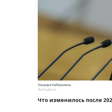
Смел
Ген
ЗИАС
трен
СТР
Эльвира Набиуллина.
duma.gov.ru
Что изменилось после 202