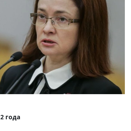
ость архитектурных идей.
Архитектурный код начин
еральный директор компании
земли. Мощение крупно
 — об эстетике городов,
плитами становится нов
дах в фасадах и развитии рынка
стандартом благоустрой
ОИТЕЛЬСТВО
СТРОИТЕЛЬСТВО
2 года