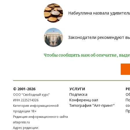
Набиуллина назвала удивител
Законодатели рекомендуют вып
Чтобы сообщить нам об опечатке, выде
© 2001-2026
УСЛУГИ
Р
Подписка
Об
ООО “Свободный курс”
Конференц-зал
П
ИНН 2225214326
Типография "Алт-принт"
с
Категория информационной
П
продукции 18+
Редакция информационного сайта
altapress.ru
Адрес редакции: