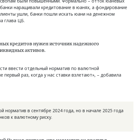
м свопам были повышенными. Формально – отток юаневых
, банки наращивали кредитование в юанях, а фондирование
клиенты ушли, банки пошли искать юани на денежном
ла глава ЦБ.
нных кредитов нужен источник надежного
иквидных активов.
сти ввести отдельный норматив по валютной
е первый раз, когда у нас ставки взлетают», – добавила
й норматив в сентябре 2024 года, но в начале 2025 года
нков к валютному риску.