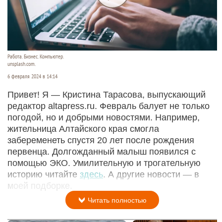
Работа. Бизнес. Компьютер.
unsplash.com.
6 февраля 2024 в 14:14
Привет! Я — Кристина Тарасова, выпускающий
редактор altapress.ru. Февраль балует не только
погодой, но и добрыми новостями. Например,
жительница Алтайского края смогла
забеременеть спустя 20 лет после рождения
первенца. Долгожданный малыш появился с
помощью ЭКО. Умилительную и трогательную
историю читайте
здесь
. А другие новости — в
моей подборке.
Читать полностью