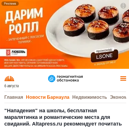
Реклама
To
F7
6 августа
Главная
Новости Барнаула
Недвижимость
Эконом
"Нападения" на школы, бесплатная
маралятинка и романтические места для
свиданий. Altapress.ru рекомендует почитать