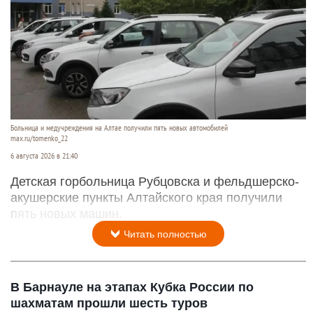
Больница и медучреждения на Алтае получили пять новых автомобилей
max.ru/tomenko_22
6 августа 2026 в 21:40
Детская горбольница Рубцовска и фельдшерско-
акушерские пункты Алтайского края получили
пять новых машин.
Читать полностью
В Барнауле на этапах Кубка России по
шахматам прошли шесть туров