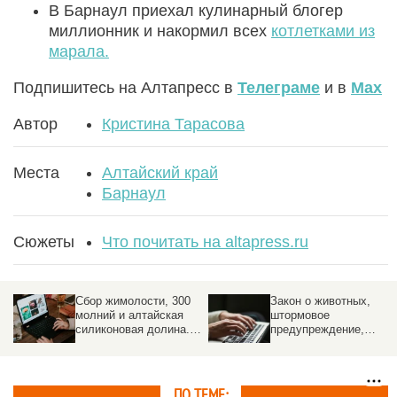
В Барнаул приехал кулинарный блогер
миллионник и накормил всех
котлетками из
марала.
Подпишитесь на Алтапресс в
Телеграме
и в
Max
Автор
Кристина Тарасова
Места
Алтайский край
Барнаул
Сюжеты
Что почитать на altapress.ru
Сбор жимолости, 300
Закон о животных,
молний и алтайская
штормовое
силиконовая долина.
предупреждение,
Altapress.ru
«Звери» в Барнауле.
рекомендует почитать
Altapress.ru
это, это и еще вот это
рекомендует почитать
это, это и еще вот это
ПО ТЕМЕ: