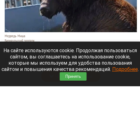
Медведь Миша
Барнаульский зоопарк
6 августа 2026 в 20:00
На сайте используются cookie. Продолжая пользоваться
сайтом, вы соглашаетесь на использование cookie,
В барнаульском зоопарке «Лесная сказка»
которые мы используем для удобства пользования
показали, как животные спасаются от жары.
сайтом и повышения качества рекомендаций.
Подробнее
.
Читать полностью
Принять
Сутенерша с семью помощницами открыла
две сауны для интим-услуг в Бийске