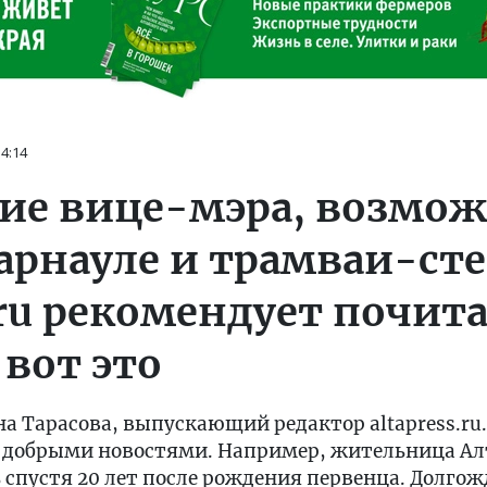
14:14
ие вице-мэра, возмо
Барнауле и трамваи-ст
.ru рекомендует почита
 вот это
а Тарасова, выпускающий редактор altapress.ru.
 и добрыми новостями. Например, жительница Ал
ь спустя 20 лет после рождения первенца. Долг