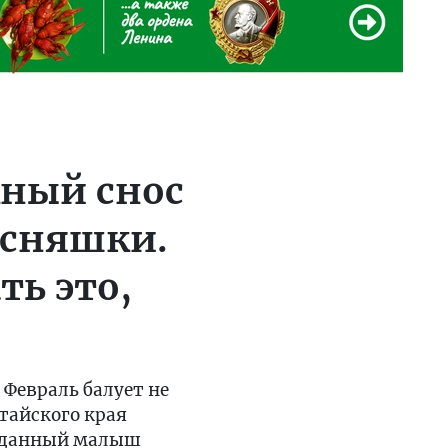
жный снос
есняшки.
ть это,
 Февраль балует не
тайского края
ожданный малыш