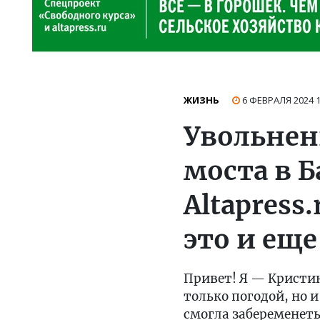
ЖИЗНЬ
6 ФЕВРАЛЯ 2024
Увольнен
моста в 
Altapress
это и еще
Привет! Я — Кристин
только погодой, но
смогла забеременет