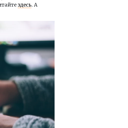
итайте
здесь
. А