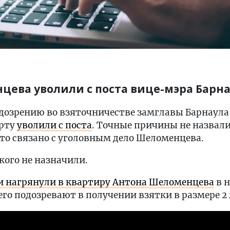
цева уволили с поста вице-мэра Барн
одозрению во взяточничестве замглавы Барнаул
орту
уволили с поста
. Точные причины не назвали
то связано с уголовным дело Шеломенцева.
кого не назначили.
и нагрянули в квартиру Антона Шеломенцева
в н
 его подозревают в получении взятки в размере 2