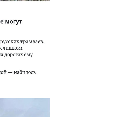
е могут
орусских трамваев.
о слишком
х дорогах ему
ной — набилось