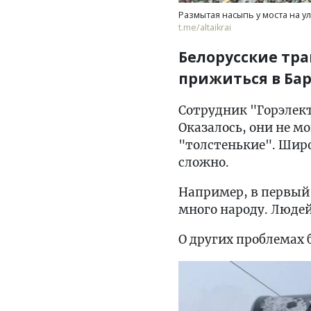
Размытая насыпь у моста на у
t.me/altaikrai
Белорусские тра
прижиться в Ба
Сотрудник "Горэлект
Оказалось, они не м
"толстенькие". Широ
сложно.
Например, в первый 
много народу. Людей
О других проблемах