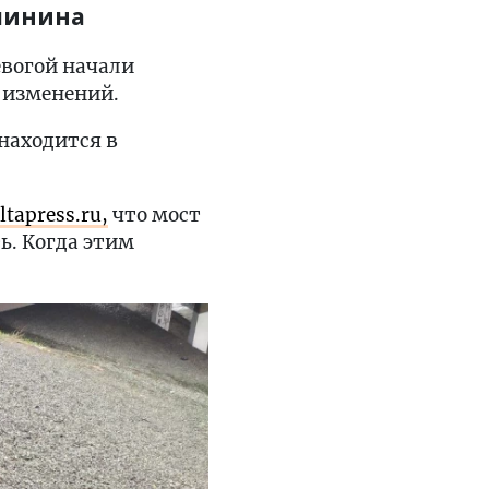
алинина
евогой начали
т изменений.
находится в
tapress.ru,
что мост
ь. Когда этим