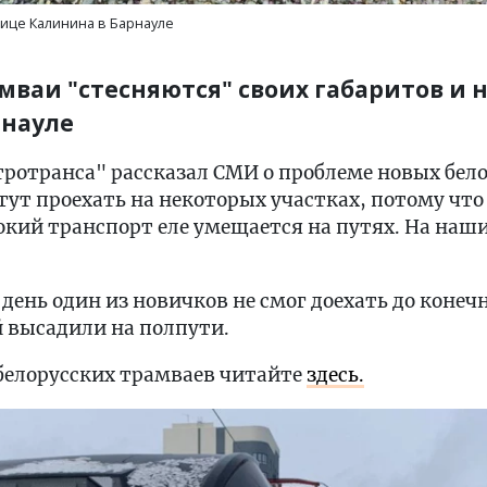
лице Калинина в Барнауле
мваи "стесняются" своих габаритов и н
рнауле
ротранса" рассказал СМИ о проблеме новых бел
огут проехать на некоторых участках, потому чт
кий транспорт еле умещается на путях. На наши
день один из новичков не смог доехать до конеч
 высадили на полпути.
 белорусских трамваев читайте
здесь.