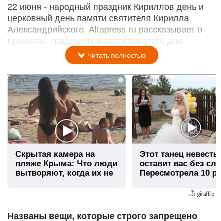
22 июня - народный праздник Кириллов день и
церковный день памяти святителя Кирилла
Александрийского. Altapress.ru рассказывает о
приметах, традициях и запретах этого дня.
Читать полностью
i
Скрытая камера на
Этот танец невесты
пляже Крыма: Что люди
оставит вас без сло
вытворяют, когда их не
Пересмотрела 10 ра
видят...
Названы вещи, которые строго запрещено