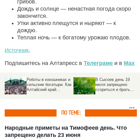
грибов.
Дождь и солнце — ненастная погода скоро
закончится.
Утки активно плещутся и ныряют — к
дождю.
Теплая ночь — к богатому урожаю плодов.
Источник
.
Подпишитесь на Алтапресс в
Телеграме
и в
Max
Роботы в кокошниках и
В Сысоев день 19
сельские богатыри. Как
июля запрещено
Алтайский край
ссориться и брать
отметил
деньги в долг
«Всероссийский день
поля – 2026»
ПО ТЕМЕ:
Народные приметы на Тимофеев день. Что
запрещено делать 23 июня