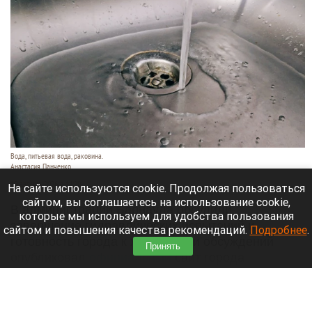
Вода, питьевая вода, раковина.
Анастасия Панченко
10 августа 2026 в 14:20
На сайте используются cookie. Продолжая пользоваться
сайтом, вы соглашаетесь на использование cookie,
В администрации Барнаула обсудили
которые мы используем для удобства пользования
завершение гидравлических испытаний и
сайтом и повышения качества рекомендаций.
Подробнее
.
готовность города к жаре. Итоги обсуждений
Принять
опубликовал
официальный
сайт города
Барнаула.
Читать полностью