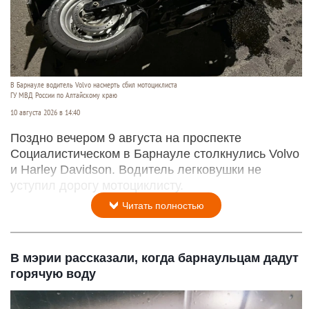
В Барнауле водитель Volvo насмерть сбил мотоциклиста
ГУ МВД России по Алтайскому краю
10 августа 2026 в 14:40
Поздно вечером 9 августа на проспекте
Социалистическом в Барнауле столкнулись Volvo
и Harley Davidson. Водитель легковушки не
уступил дорогу мотоциклисту.
Читать полностью
В мэрии рассказали, когда барнаульцам дадут
горячую воду