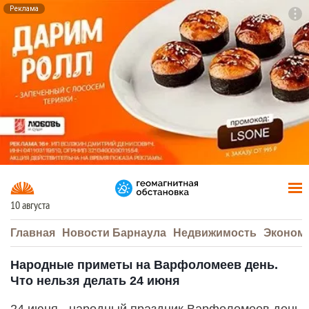
Реклама
To
F7
10 августа
Главная
Новости Барнаула
Недвижимость
Эконом
Народные приметы на Варфоломеев день.
Что нельзя делать 24 июня
24 июня - народный праздник Варфоломеев день