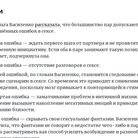
и
льга Василенко
рассказала
, что большинство пар допускают
нённых ошибок в сексе.
я ошибка — ждать первого шага от партнера и не проявля
венную инициативу. Если оба в паре занимают такую позиц
ает, подчеркнула она.
я ошибка — отсутствие разговоров о сексе.
ей ошибкой, по словам Василенко, становится следование
же сценарию в сексе. Со временем это приводит к снижени
ждения, поскольку мозг привыкает к повторяющейся сти
ртая ошибка — замалчивание проблем в интимной жизни.
ение вызывает накопление негативных эмоций и приводи
анию близости.
 ошибка — скрывать свои сексуальные фантазии. Василенк
ила, что фантазии не говорят о недостатке чего-либо в па
 рассматривать как способ усилить возбуждение и разноо