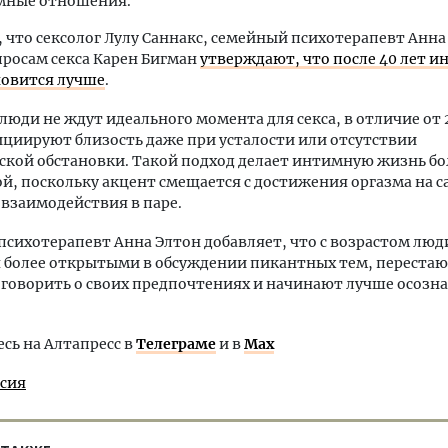
мные отношения.
что сексолог Лулу Саннакс, семейный психотерапевт Анна
просам секса Карен Бигман
утверждают, что после 40 лет 
новится лучше
.
люди не ждут идеального момента для секса, в отличие от
ициируют близость даже при усталости или отсутствии
кой обстановки. Такой подход делает интимную жизнь бо
, поскольку акцент смещается с достижения оргазма на с
 взаимодействия в паре.
сихотерапевт Анна Элтон добавляет, что с возрастом люд
 более открытыми в обсуждении пикантных тем, переста
 говорить о своих предпочтениях и начинают лучше осозна
ь на Алтапресс в
Телеграме
и в
Max
ссия