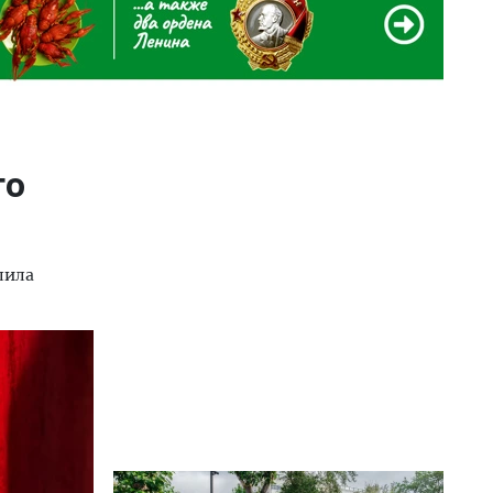
го
лила