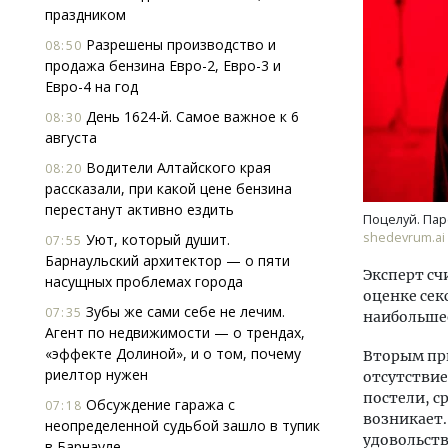
праздником
Разрешены производство и
08:50
продажа бензина Евро-2, Евро-3 и
Евро-4 на год
День 1624-й. Самое важное к 6
08:30
августа
Водители Алтайского края
Архитектурный код начинается с
Двух
08:20
рассказали, при какой цене бензина
земли. Мощение крупноформатными
Каки
перестанут активно ездить
плитами становится новым
«Бел
Поцелуй. Пар
стандартом благоустройства
shedevrum.ai
Уют, который душит.
07:55
Барнаульский архитектор — о пяти
СТРОИТЕЛЬСТВО
ДОМ
Эксперт сч
насущных проблемах города
оценке сек
Зубы же сами себе не лечим.
07:35
наибольшее
Агент по недвижимости — о трендах,
«эффекте Долиной», и о том, почему
Вторым пр
риелтор нужен
отсутствие
постели, с
Обсуждение гаража с
07:18
возникает.
неопределенной судьбой зашло в тупик
удовольств
в Барнауле