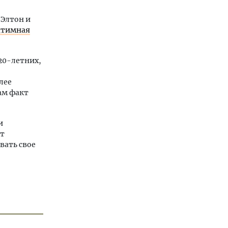
 Элтон и
интимная
 20-летних,
лее
ам факт
и
ют
вать свое