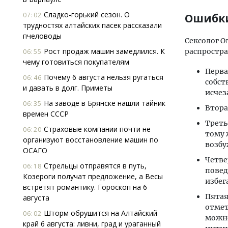
Сладко-горький сезон. О
07:02
Ошибк
трудностях алтайских пасек рассказали
пчеловоды
Сексолог О
Рост продаж машин замедлился. К
распростра
06:55
чему готовиться покупателям
Перва
Почему 6 августа нельзя ругаться
06:46
собст
и давать в долг. Приметы
исчез
На заводе в Брянске нашли тайник
06:35
Втора
времен СССР
Треть
Страховые компании почти не
06:20
тому 
организуют восстановление машин по
возбу
ОСАГО
Четве
Стрельцы отправятся в путь,
06:18
повед
Козероги получат предложение, а Весы
избег
встретят романтику. Гороскоп на 6
Пятая
августа
отмет
Шторм обрушится на Алтайский
06:02
можно
край 6 августа: ливни, град и ураганный