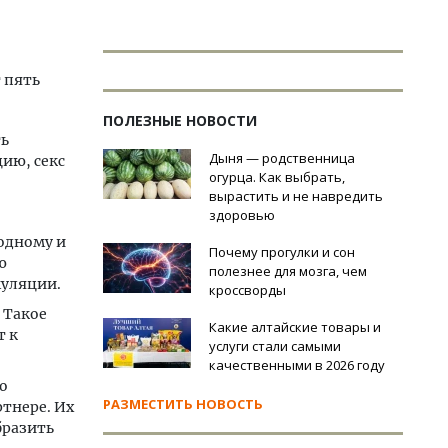
 пять
ПОЛЕЗНЫЕ НОВОСТИ
ть
Дыня — родственница
ию, секс
огурца. Как выбрать,
вырастить и не навредить
здоровью
 одному и
Почему прогулки и сон
ю
полезнее для мозга, чем
муляции.
кроссворды
 Такое
Какие алтайские товары и
т к
услуги стали самыми
качественными в 2026 году
о
РАЗМЕСТИТЬ НОВОСТЬ
ртнере. Их
бразить