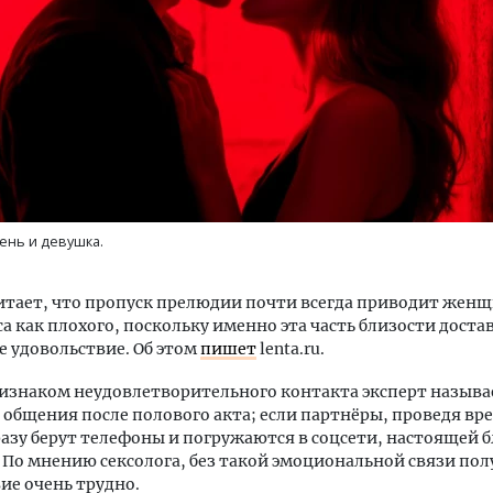
уровневые номера и вид на горы.
Смелость архитектурных 
м будет новый апарт-отель
Генеральный директор к
кур» в Белокурихе
ЗИАС — об эстетике горо
ень и девушка.
трендах в фасадах и разв
А И КВАРТИРЫ
СТРОИТЕЛЬСТВО
итает, что пропуск прелюдии почти всегда приводит женщ
са как плохого, поскольку именно эта часть близости доста
 удовольствие. Об этом
пишет
lenta.ru.
изнаком неудовлетворительного контакта эксперт называ
 общения после полового акта; если партнёры, проведя вр
разу берут телефоны и погружаются в соцсети, настоящей 
 По мнению сексолога, без такой эмоциональной связи пол
ие очень трудно.