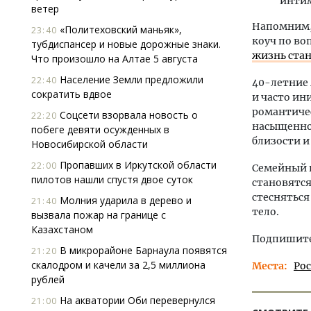
инти
ветер
Напомним, 
«Политеховский маньяк»,
23:40
коуч по во
тубдиспансер и новые дорожные знаки.
жизнь ста
Что произошло на Алтае 5 августа
Население Земли предложили
22:40
40-летние 
сократить вдвое
и часто ин
романтичес
Соцсети взорвала новость о
22:20
насыщенной
побеге девяти осужденных в
близости и
Новосибирской области
Пропавших в Иркутской области
22:00
Семейный п
пилотов нашли спустя двое суток
становятся
стесняться
Молния ударила в дерево и
21:40
тело.
вызвала пожар на границе с
Казахстаном
Подпишитес
В микрорайоне Барнаула появятся
21:20
скалодром и качели за 2,5 миллиона
Места
Ро
рублей
На акватории Оби перевернулся
21:00