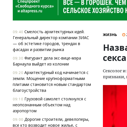
Смелость архитектурных идей.
09:40
ЖИЗНЬ
Генеральный директор компании ЗИАС
— об эстетике городов, трендах в
Назв
фасадах и развитии рынка
секса
Фигурант дела экс-вице-мэра
09:30
Барнаула выйдет из колонии
Сексолог и
Архитектурный код начинается с
09:20
признаки, 
земли. Мощение крупноформатными
плитами становится новым стандартом
благоустройства
Грузовой самолет столкнулся с
09:10
неопознанным объектом над
аэропортом
Дорогие строители, девелоперы,
09:00
все кто возводит новое жилье, с