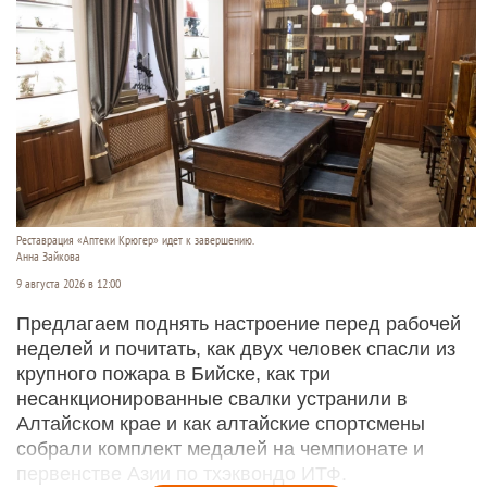
Реставрация «Аптеки Крюгер» идет к завершению.
Анна Зайкова
9 августа 2026 в 12:00
Предлагаем поднять настроение перед рабочей
неделей и почитать, как двух человек спасли из
крупного пожара в Бийске, как три
несанкционированные свалки устранили в
Алтайском крае и как алтайские спортсмены
собрали комплект медалей на чемпионате и
первенстве Азии по тхэквондо ИТФ.