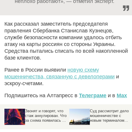
неплохо работают», — отметил эксперт.
Как рассказал заместитель председателя
правления Сбербанка Станислав Кузнецов,
службе безопасности компании удалось отбить
атаку на карты россиян со стороны Украины.
Средства пытались списать по всей накопленной
базе клиентов.
Ранее в России выявили
новую схему
мошенничества, связанную с девелоперами
и
эскроу-счетами.
Подпишитесь на Алтапресс в
Телеграме
и в
Max
Звонят и говорят, что
Суд рассмотрит дело о
стаж аннулирован. Что
мошенничестве с
за схема появилась в
новым терминалом
России
барнаульского
аэропорта