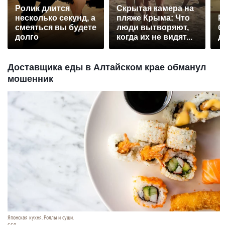
Ролик длится
Скрытая камера на
несколько секунд, а
пляже Крыма: Что
Р
смеяться вы будете
люди вытворяют,
б
долго
когда их не видят...
д
Доставщика еды в Алтайском крае обманул
мошенник
Японская кухня. Роллы и суши.
CC0