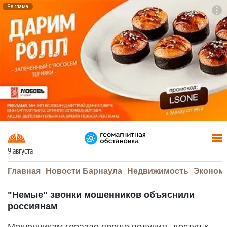
Реклама
To
F7
9 августа
Главная
Новости Барнаула
Недвижимость
Эконом
"Немые" звонки мошенников объяснили
россиянам
Мошенникам гораздо проще получить доступ к