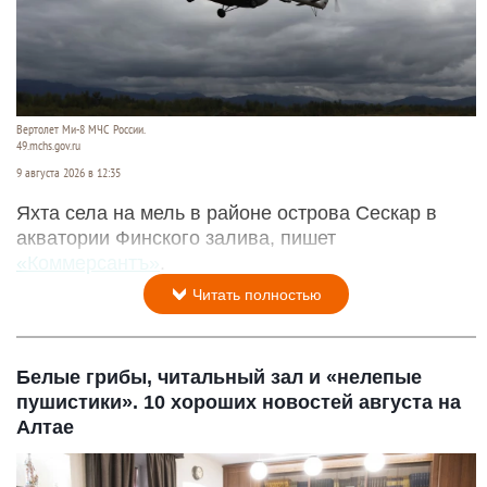
Вертолет Ми-8 МЧС России.
49.mchs.gov.ru
9 августа 2026 в 12:35
Яхта села на мель в районе острова Сескар в
акватории Финского залива, пишет
«Коммерсантъ»
.
Читать полностью
Белые грибы, читальный зал и «нелепые
пушистики». 10 хороших новостей августа на
Алтае