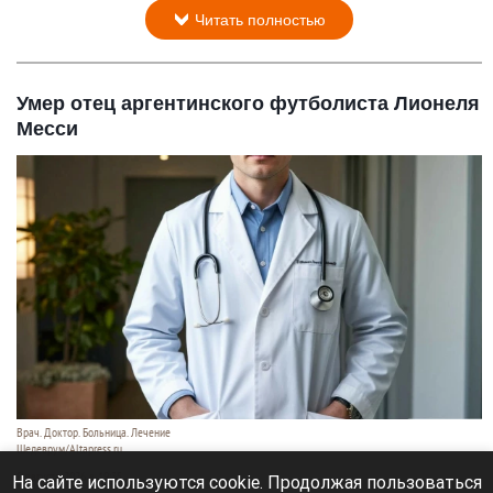
Читать полностью
Умер отец аргентинского футболиста Лионеля
Месси
Врач. Доктор. Больница. Лечение
Шедеврум/Altapress.ru
8 августа 2026 в 19:35
На сайте используются cookie. Продолжая пользоваться