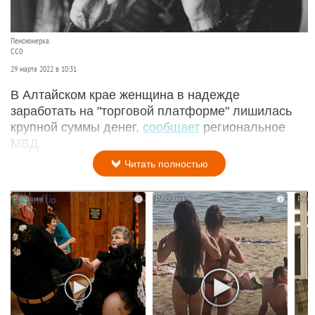
Пенсионерка.
CC0
29 марта 2022 в 10:31
В Алтайском крае женщина в надежде
заработать на "торговой платформе" лишилась
крупной суммы денег,
сообщает
региональное
МВД.
Читать полностью
i
i