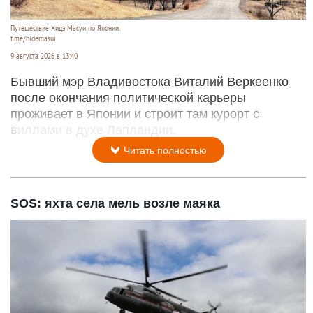
Путешествие Хидэ Масуи по Японии.
t.me/hidemasui
9 августа 2026 в 13:40
Бывший мэр Владивостока Виталий Веркеенко
после окончания политической карьеры
проживает в Японии и строит там курорт с
виллами в духе Лапландии.
Читать полностью
SOS: яхта села мель возле маяка