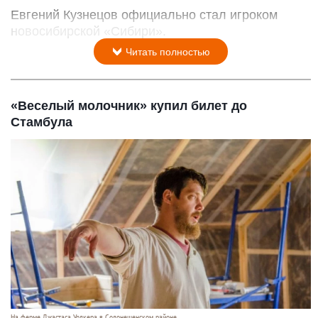
Евгений Кузнецов официально стал игроком
новосибирской «Сибири».
Читать полностью
«Веселый молочник» купил билет до
Стамбула
На ферме Джастаса Уолкера в Солонешенском районе.