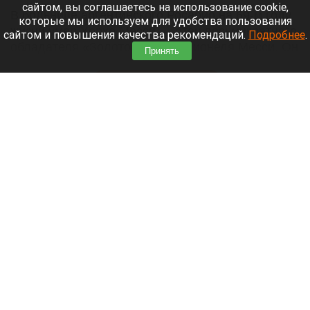
сайтом, вы соглашаетесь на использование cookie,
В больнице аргентинского Росарио на 69-м году
которые мы используем для удобства пользования
жизни умер Хорхе Месси — отец восьмикратного
сайтом и повышения качества рекомендаций.
Подробнее
.
обладателя «Золотого мяча» Лионеля Месси. Он
Принять
долго боролся с тяжелой болезнью.
Читать полностью
В элитном квартале российского города
накрыли притон-лабиринт