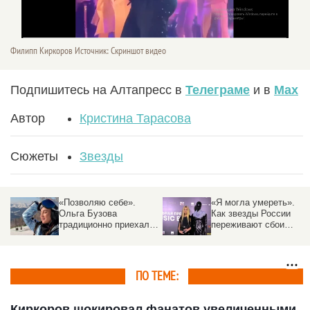
Филипп Киркоров Источник: Скриншот видео
Подпишитесь на Алтапресс в
Телеграме
и в
Max
Автор
Кристина Тарасова
Сюжеты
Звезды
«Позволяю себе».
«Я могла умереть».
Ольга Бузова
Как звезды России
традиционно приехала
переживают сбои
на курорт Алтая и
интернета
поделилась
«снежными» фото
ПО ТЕМЕ:
Киркоров шокировал фанатов увеличенными