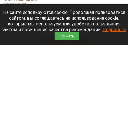
Берникова Мария
7 августа 2026 в 14:50
На сайте используются cookie. Продолжая пользоваться
сайтом, вы соглашаетесь на использование cookie,
В турецкой провинции Мардин ребенок забрался
которые мы используем для удобства пользования
в машину и провел там несколько часов в
сайтом и повышения качества рекомендаций.
Подробнее
.
сильную жару. Спасти его врачам не удалось.
Принять
Читать полностью
В Барнауле без горячей воды остаются 203
тысячи человек