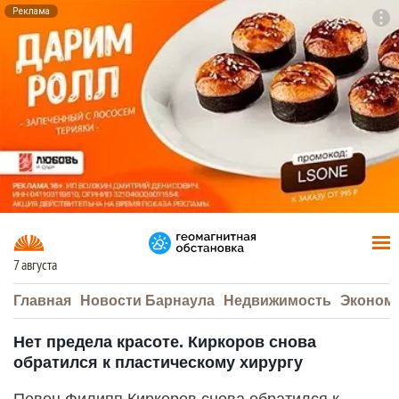
Реклама
To
F7
7 августа
Главная
Новости Барнаула
Недвижимость
Эконом
Нет предела красоте. Киркоров снова
обратился к пластическому хирургу
Певец Филипп Киркоров снова обратился к