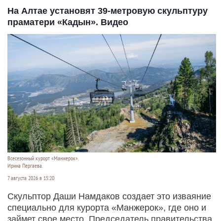
На Алтае установят 39-метровую скульптуру
праматери «Кадын». Видео
Всесезонный курорт «Манжерок».
Ирина Пергаева.
7 августа 2026 в 15:20
Скульптор Даши Намдаков создает это изваяние
специально для курорта «Манжерок», где оно и
займет свое место. Председатель правительства