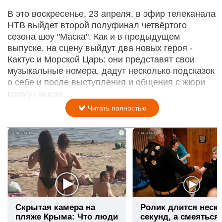
В это воскресенье, 23 апреля, в эфир телеканала
НТВ выйдет второй полуфинал четвёртого
сезона шоу "Маска". Как и в предыдущем
выпуске, на сцену выйдут два новых героя -
Кактус и Морской Царь: они представят свои
музыкальные номера, дадут несколько подсказок
о себе и после выступления и общения с жюри
снимут маски.
Читать полностью
i
Скрытая камера на
Ролик длится неск
пляже Крыма: Что люди
секунд, а смеяться