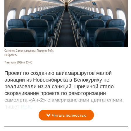
Самолет. Салон самолета. Перелет. Рейс
Нейросети
7 августа 2026 в 15:40
Проект по созданию авиамаршрутов малой
авиации из Новосибирска в Белокуриху не
реализовали из-за санкций. Причиной стало
сворачивание проекта по ремоторизации
самолета «Ан-2» с американскими двигателями,
пишет
РБК
.
Читать полностью