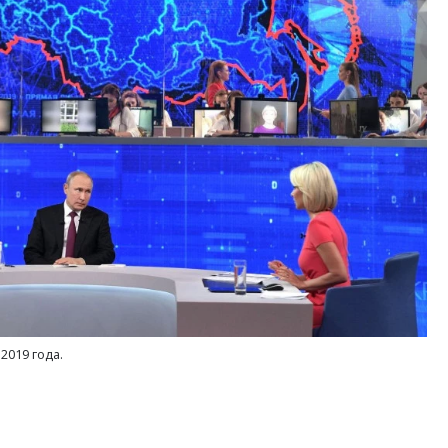
ость архитектурных идей.
Ищем новые берега. Ген
еральный директор компании
«Жилищной инициативы»
 — об эстетике городов,
Гатилов — о том, как де
дах в фасадах и развитии рынка
оставаться на плаву, ког
штормит
ОИТЕЛЬСТВО
СТРОИТЕЛЬСТВО
2019 года.