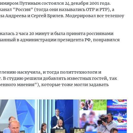
имиром Путиным состоялся 24 декабря 2001 года.
нал "Россия" (тогда они назывались ОТР и РТР), а
а Андреева и Сергей Брилев. Модерировал все телешоу
алась 2 часа 20 минут и была принята россиянами
анный в администрации президента РФ, понравился
елению наскучила, и тогда политтехнологи и
 В студию решили добавлять известных гостей, так
енного мнения"), которые тоже могли задавать