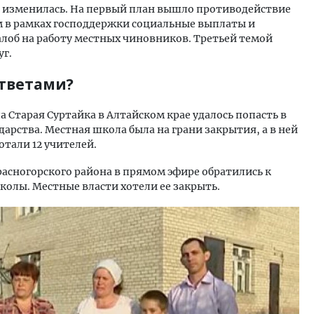
 изменилась. На первый план вышло противодействие
 в рамках господдержки социальные выплаты и
алоб на работу местных чиновников. Третьей темой
уг.
ответами?
ла Старая Суртайка в Алтайском крае удалось попасть в
дарства. Местная школа была на грани закрытия, а в ней
отали 12 учителей.
расногорского района в прямом эфире обратились к
колы. Местные власти хотели ее закрыть.