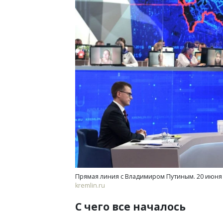
Архитектурный код начинается с
Смел
земли. Мощение крупноформатными
Ген
плитами становится новым
ЗИАС
стандартом благоустройства
трен
СТРОИТЕЛЬСТВО
СТР
Прямая линия с Владимиром Путиным. 20 июня 
kremlin.ru
С чего все началось