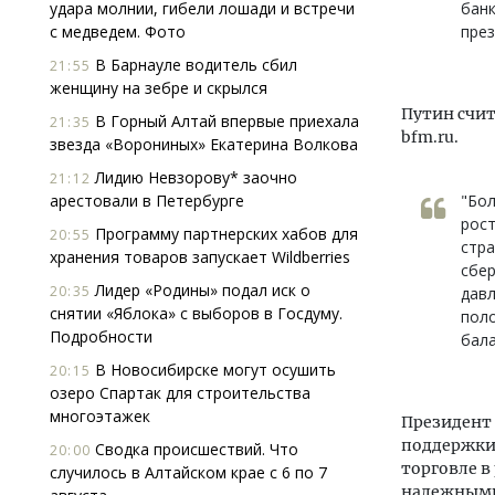
удара молнии, гибели лошади и встречи
банк
с медведем. Фото
през
В Барнауле водитель сбил
21:55
женщину на зебре и скрылся
Путин счит
В Горный Алтай впервые приехала
21:35
bfm.ru.
звезда «Ворониных» Екатерина Волкова
Лидию Невзорову* заочно
21:12
арестовали в Петербурге
"Бол
рост
Программу партнерских хабов для
20:55
стра
хранения товаров запускает Wildberries
сбер
Лидер «Родины» подал иск о
20:35
давл
снятии «Яблока» с выборов в Госдуму.
пол
Подробности
бала
В Новосибирске могут осушить
20:15
озеро Спартак для строительства
многоэтажек
Президент 
поддержки 
Сводка происшествий. Что
20:00
торговле в
случилось в Алтайском крае с 6 по 7
надежными