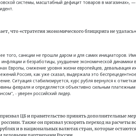
овской системы, масштабный дефицит товаров в магазинах», —
идент.
ает, что «стратегия экономического блицкрига не удалась
ее того, санкции не прошли даром и для самих инициаторов. Им
 инфляции и безработицы, ухудшение экономической динамики 
нах Европы, снижение уровня жизни европейцев, девальвация и
ежений.Россия, как уже сказал, выдержала это беспрецедентно
ение. Ситуация стабилизируется, курс рубля вернулся к отметк
овины февраля и определяется объективно сильным платежным
нсом", - уверен российский лидер.
призвал ЦБ и правительство принять дополнительные ме
россиян. Также он призвал ускорить переход на расчеты 
 рублях и в национальных валютах стран, которые остаютс
 деловыми партнерами России.