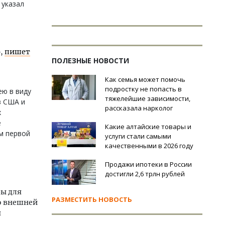
 указал
»,
пишет
ПОЛЕЗНЫЕ НОВОСТИ
Как семья может помочь
подростку не попасть в
ею в виду
тяжелейшие зависимости,
в США и
рассказала нарколог
х
е
Какие алтайские товары и
ам первой
услуги стали самыми
качественными в 2026 году
Продажи ипотеки в России
достигли 2,6 трлн рублей
ры для
РАЗМЕСТИТЬ НОВОСТЬ
во внешней
я