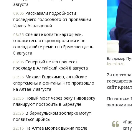
августа
Рассказали подробности
09:05
последнего голосового от пропавшей
Ирины Усольцевой
Спешите копать картофель,
08:35
откажитесь от кровопролития и не
откладывайте ремонт в Ермолаев день
Архитектурный код начинается с
8 августа
земли. Мощение крупноформатными
Владимир Пут
Северный ветер принесет
плитами становится новым
08:05
kremlin.ru
прохладу в Алтайский край 8 августа
стандартом благоустройства
За полтора
Михаил Евдокимов, алтайские
СТРОИТЕЛЬСТВО
23:35
государств
спортсмены и фонтаны. Что произошло
сайт Кремл
на Алтае 7 августа
Новый мост через реку Пивоварку
22:55
По словам 
планируют построить в Барнауле
экономики
В барнаульском зоопарке могут
22:35
появиться ирбисы
«Рас
На Алтае морпех выжил после
ситу
22:15