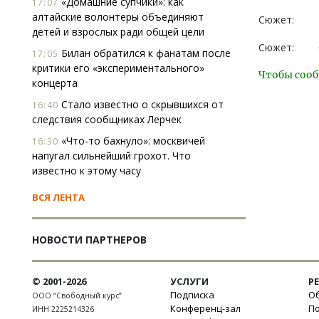
«Домашние супчики»: как
17:07
алтайские волонтеры объединяют
Сюжет:
детей и взрослых ради общей цели
Сюжет:
Билан обратился к фанатам после
17:05
критики его «экспериментального»
Чтобы сооб
концерта
Стало известно о скрывшихся от
16:40
следствия сообщниках Лерчек
«Что-то бахнуло»: москвичей
16:30
напугал сильнейший грохот. Что
известно к этому часу
ВСЯ ЛЕНТА
НОВОСТИ ПАРТНЕРОВ
© 2001-2026
УСЛУГИ
Р
Подписка
Об
ООО “Свободный курс”
Конференц-зал
П
ИНН 2225214326