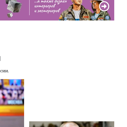
н
сии.