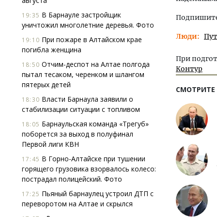
августа
В Барнауле застройщик
19:35
Подпишитес
уничтожил многолетние деревья. Фото
Люди
Пу
При пожаре в Алтайском крае
19:10
погибла женщина
При подгот
Отчим-деспот на Алтае полгода
18:50
Контур
пытал тесаком, черенком и шлангом
пятерых детей
СМОТРИТЕ
Власти Барнаула заявили о
18:30
стабилизации ситуации с топливом
Барнаульская команда «Трегуб»
18:05
поборется за выход в полуфинал
Первой лиги КВН
В Горно-Алтайске при тушении
17:45
горящего грузовика взорвалось колесо:
пострадал полицейский. Фото
Пьяный барнаулец устроил ДТП с
17:25
переворотом на Алтае и скрылся