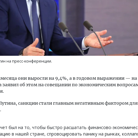
Смелость архитектурных идей.
Ищем новые бере
Генеральный директор компании
«Жилищной иниц
ин на пресс-конференции.
ЗИАС — об эстетике городов,
Гатилов — о том
трендах в фасадах и развитии рынка
оставаться на пл
штормит
 месяца они выросли на 9,4%, а в годовом выражении — на 1
СТРОИТЕЛЬСТВО
а заявил об этом на совещании по экономическим вопроса
СТРОИТЕЛЬСТВО
я.
Путина, санкции стали главным негативным фактором для
.
чет был на то, чтобы быстро расшатать финансово-экономиче
ацию в нашей стране, спровоцировать панику на рынках, коллап