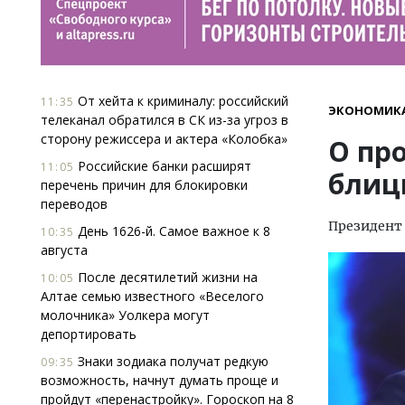
От хейта к криминалу: российский
11:35
ЭКОНОМИК
телеканал обратился в СК из-за угроз в
сторону режиссера и актера «Колобка»
О пр
Российские банки расширят
11:05
блиц
перечень причин для блокировки
переводов
Президент 
День 1626-й. Самое важное к 8
10:35
августа
После десятилетий жизни на
10:05
Алтае семью известного «Веселого
молочника» Уолкера могут
депортировать
Знаки зодиака получат редкую
09:35
возможность, начнут думать проще и
пройдут «перенастройку». Гороскоп на 8