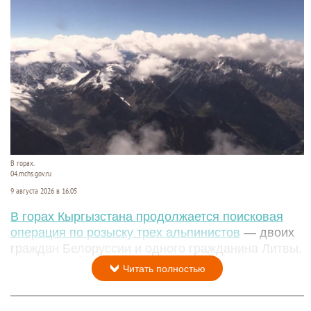
В горах.
04.mchs.gov.ru
9 августа 2026 в 16:05
В горах Кыргызстана продолжается поисковая
операция по розыску трех альпинистов
— двоих
граждан Белоруссии и одного гражданина Литвы.
Читать полностью