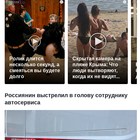
i
i
Ролик длится
Скрытая камера на
несколько секунд, а
пляже Крыма: Что
Р
смеяться вы будете
люди вытворяют,
б
долго
когда их не видят...
д
Россиянин выстрелил в голову сотруднику
автосервиса