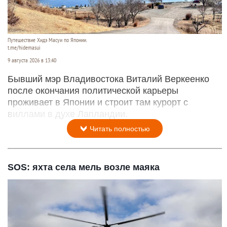
Путешествие Хидэ Масуи по Японии.
t.me/hidemasui
9 августа 2026 в 13:40
Бывший мэр Владивостока Виталий Веркеенко
после окончания политической карьеры
проживает в Японии и строит там курорт с
виллами в духе Лапландии.
Читать полностью
SOS: яхта села мель возле маяка