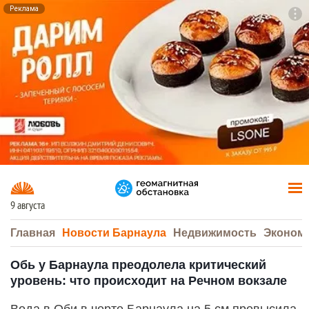
Реклама
To
F7
9 августа
Главная
Новости Барнаула
Недвижимость
Эконом
Обь у Барнаула преодолела критический
уровень: что происходит на Речном вокзале
Вода в Оби в черте Барнаула на 5 см превысила