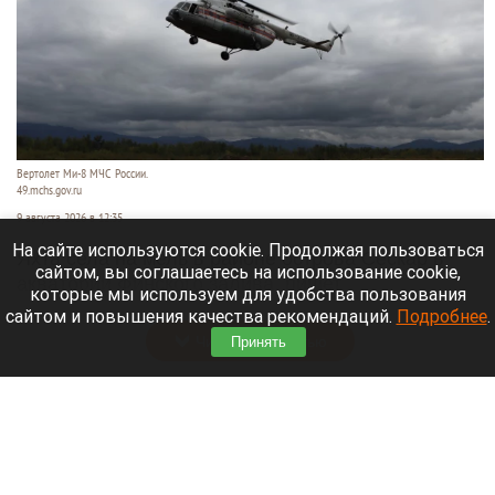
Вертолет Ми-8 МЧС России.
49.mchs.gov.ru
9 августа 2026 в 12:35
На сайте используются cookie. Продолжая пользоваться
Яхта села на мель в районе острова Сескар в
сайтом, вы соглашаетесь на использование cookie,
акватории Финского залива, пишет
которые мы используем для удобства пользования
«Коммерсантъ»
.
сайтом и повышения качества рекомендаций.
Подробнее
.
Читать полностью
Принять
Белые грибы, читальный зал и «нелепые
пушистики». 10 хороших новостей августа на
Алтае