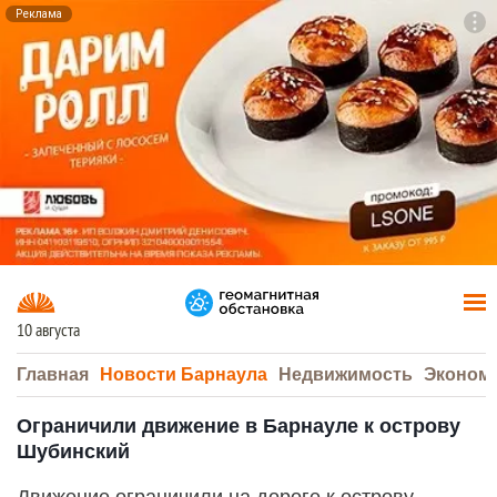
Реклама
To
F7
10 августа
Главная
Новости Барнаула
Недвижимость
Эконом
Ограничили движение в Барнауле к острову
Шубинский
Движение ограничили на дороге к острову