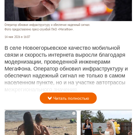
Оператор обновил инфраструктуру и обеспечил надежный сигнал.
Фото предоставлено пресс-службой ПАО «МегаФон».
14 мая 2026 в 16:07
В селе Новоегорьевское качество мобильной
связи и скорость интернета выросли благодаря
модернизации, проведенной инженерами
МегаФона. Оператор обновил инфраструктуру и
обеспечил надежный сигнал не только в самом
населенном пункте, но и на участке автотрассы
межрегионального значения.
Читать полностью
i