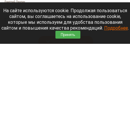
Дмитрий Лямзин
10 августа 2026 в 11:10
На сайте используются cookie. Продолжая пользоваться
сайтом, вы соглашаетесь на использование cookie,
С 11 по 15 августа энергетики отключат горячее
которые мы используем для удобства пользования
водоснабжение в 22 многоквартирных домах
сайтом и повышения качества рекомендаций.
Подробнее
.
Индустриального района.
Принять
Читать полностью
Барнаулец выловил сазана-гиганта весом
почти 11,5 кг