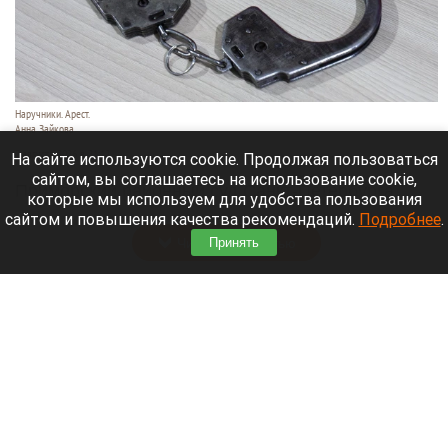
Наручники. Арест.
Анна Зайкова
7 августа 2026 в 21:12
На сайте используются cookie. Продолжая пользоваться
сайтом, вы соглашаетесь на использование cookie,
Приморский районный суд Санкт-Петербурга
которые мы используем для удобства пользования
заочно заключил Лидию Невзорову* под стражу.
сайтом и повышения качества рекомендаций.
Подробнее
.
Читать полностью
Принять
Программу партнерских хабов для хранения
товаров запускает Wildberries