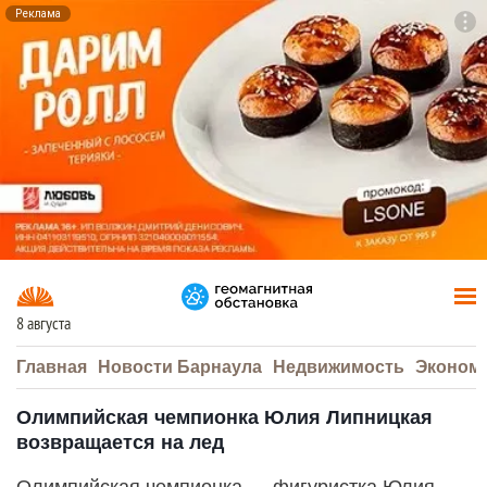
Реклама
To
F7
8 августа
Главная
Новости Барнаула
Недвижимость
Эконом
Олимпийская чемпионка Юлия Липницкая
возвращается на лед
Олимпийская чемпионка — фигуристка Юлия