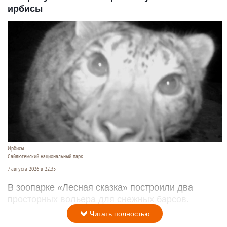
ирбисы
Ирбисы.
Сайлюгемский национальный парк
7 августа 2026 в 22:35
В зоопарке «Лесная сказка» построили два
просторных вольера для снежных барсов.
Читать полностью