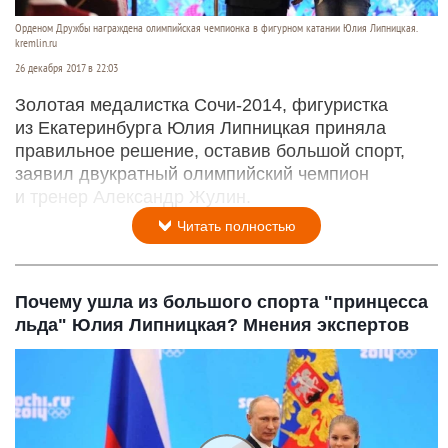
Орденом Дружбы награждена олимпийская чемпионка в фигурном катании Юлия Липницкая.
kremlin.ru
26 декабря 2017 в 22:03
Золотая медалистка Сочи-2014, фигуристка
из Екатеринбурга Юлия Липницкая приняла
правильное решение, оставив большой спорт,
заявил двукратный олимпийский чемпион
и тренер Александр Жулин.
Читать полностью
Почему ушла из большого спорта "принцесса
льда" Юлия Липницкая? Мнения экспертов