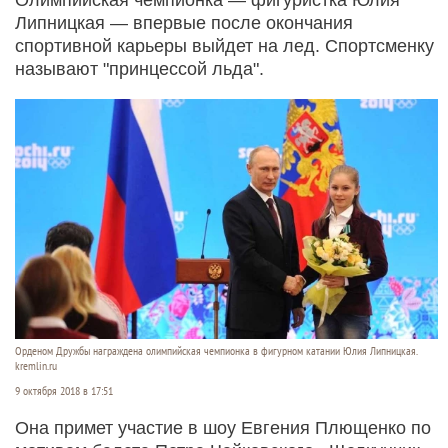
Липницкая — впервые после окончания
спортивной карьеры выйдет на лед. Спортсменку
называют "принцессой льда".
Орденом Дружбы награждена олимпийская чемпионка в фигурном катании Юлия Липницкая.
kremlin.ru
9 октября 2018 в 17:51
Она примет участие в шоу Евгения Плющенко по