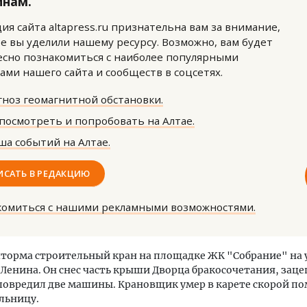
инам.
ия сайта altapress.ru признательна вам за внимание,
е вы уделили нашему ресурсу. Возможно, вам будет
сно познакомиться с наиболее популярными
ами нашего сайта и сообществ в соцсетях.
ноз геомагнитной обстановки.
м новые берега. Гендиректор
Двухуровневые номера и в
посмотреть и попробовать на Алтае.
лищной инициативы» Юрий
Каким будет новый бутик
а событий на Алтае.
лов — о том, как девелоперу
«Белкур» в Белокурихе
ваться на плаву, когда рынок
рмит
ИСАТЬ В РЕДАКЦИЮ
ДОМА И КВАРТИРЫ
ОИТЕЛЬСТВО
комиться с нашими рекламными возможностями.
торма строительный кран на площадке ЖК "Собрание" на у
. Ленина. Он снес часть крыши Дворца бракосочетания, зац
повредил две машины. Крановщик умер в карете скорой п
ольницу.