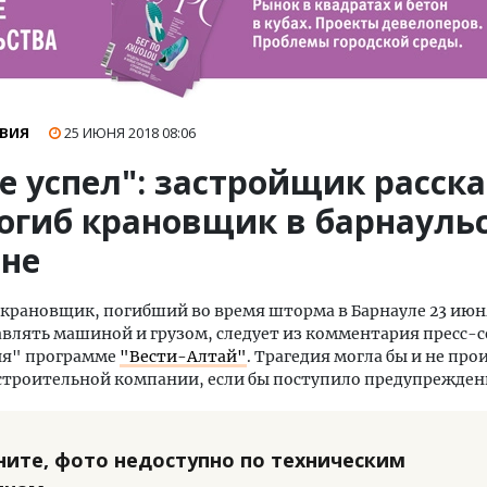
ВИЯ
25 ИЮНЯ 2018
08:06
е успел": застройщик расска
погиб крановщик в барнауль
ане
крановщик, погибший во время шторма в Барнауле 23 июня
авлять машиной и грузом, следует из комментария пресс-
ия" программе
"Вести-Алтай"
. Трагедия могла бы и не про
строительной компании, если бы поступило предупрежден
ните, фото недоступно по техническим