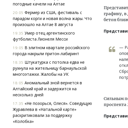
погодные качели на Алтае
Представит
Фермер из США, фестиваль с
20:05
графику, в
парадом корги и новая волна жары. Что
бетон ближ
произошло на Алтае 8 августа
Представи
Умер отец аргентинского
19:35
футболиста Лионеля Месси
— Ра
В элитном квартале российского
19:05
опов
города накрыли притон-лабиринт
нале
Штукатурка с потолка едва не
18:35
откл
рухнула на жительницу барнаульской
Сбро
многоэтажки. Жалобы на УК
потр
Аномальный зной вернется в
18:05
Алтайский край и задержится на
несколько дней
Сильным по
«Не позорься, Олеся». Соведущую
17:35
проспекта 
Журавлева в «Натальной карте»
раскритиковали за поддержку
Представи
«Колобка»