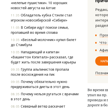
прич
«нелепые пушистики». 10 хороших
новостей августа на Алтае
Редакц
которо
Обладатель кубка Стэнли стал
11:35
интере
игроком новосибирской «Сибири»
раздел
В Сибири идут поиски семьи,
11:05
пропавшей во время сплава
Прог
«Веселый молочник» купил билет
10:35
Ище
Что 
до Стамбула
«Жи
Афиш
Гати
Нападающий и капитан
10:05
оста
«Вашингтон Кэпиталз» рассказал, где
што
НАП
будет жить после завершения карьеры
СТР
Группа альпинистов пропала
09:35
Позна
после восхождения на пик
Почему обязательно нужно
09:05
придерживаться диеты в этот день
Во время ш
Почему нельзя ругаться с врачами
08:35
упал на пр
в этот день
провода и 
дороге в б
Северный ветер раскачает
08:05