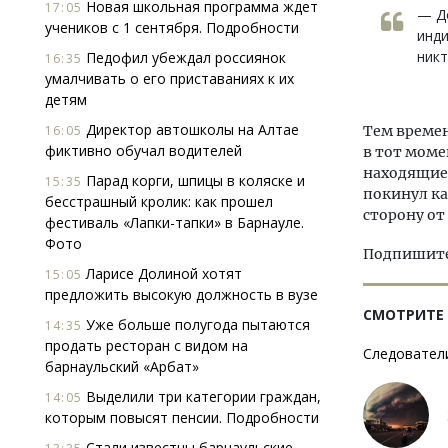
Новая школьная программа ждет
17:05
— До
учеников с 1 сентября. Подробности
инди
никт
Педофил убеждал россиянок
16:35
умалчивать о его приставаниях к их
детям
Директор автошколы на Алтае
16:05
Тем време
фиктивно обучал водителей
в тот моме
находящиес
Парад корги, шпицы в коляске и
15:35
покинул ка
бесстрашный кролик: как прошел
сторону от
фестиваль «Лапки-тапки» в Барнауле.
Фото
Подпишитес
Ларисе Долиной хотят
15:05
предложить высокую должность в вузе
СМОТРИТЕ
Уже больше полугода пытаются
14:35
продать ресторан с видом на
Следователи
барнаульский «Арбат»
Выделили три категории граждан,
14:05
которым повысят пенсии. Подробности
Стали известны барнаульские