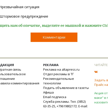
Чрезвычайная ситуация
Штормовое предупреждение
щить нам об опечатке, выделите ее мышкой и нажмите Ctr
Комментарии
ЕДАКЦИЯ
РЕКЛАМА
ЧИТАЙТЕ
ратная связь
Реклама на altapress.ru
ользовательское
Отдел рекламы в ТГ
оглашение
Рекомендательные
Задать 
равила комментирования
технологии
Прайс на
Подать объявление в газеты
Афиша
Акция от
Email подписка
маки" в 
Служба рекламы. Тел. (3852)
назовит
63-35-25, +79619802172. E-mail: