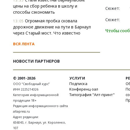
13:35
цены на сбор ребенка в школу и
Сюжет:
способы сэкономить
Сюжет:
Огромная пробка сковала
13:05
дорожное движение на пути в Барнаул
Чтобы сооб
через Старый мост. Что известно
ВСЯ ЛЕНТА
НОВОСТИ ПАРТНЕРОВ
© 2001-2026
УСЛУГИ
Р
Подписка
Об
ООО “Свободный курс”
Конференц-зал
П
ИНН 2225214326
Типография "Алт-принт"
с
Категория информационной
П
продукции 18+
Редакция информационного сайта
altapress.ru
Адрес редакции:
656043
,
г. Барнаул
,
ул. Короленко,
107