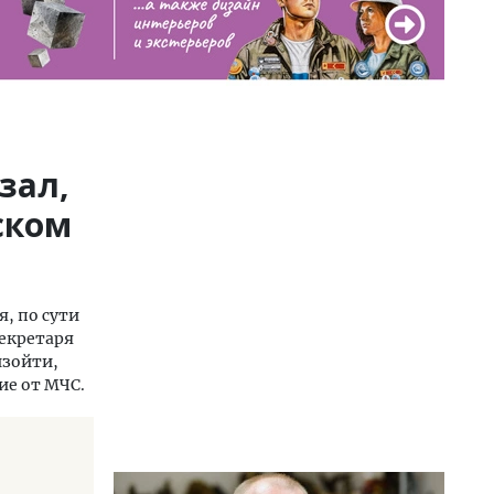
зал,
ском
, по сути
секретаря
изойти,
ие от МЧС.