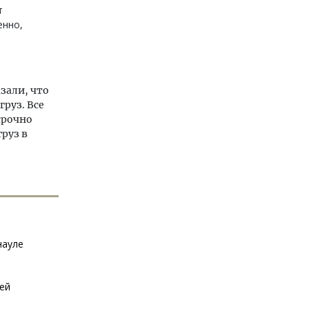
т
енно,
зали, что
руз. Все
срочно
руз в
науле
тей