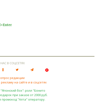
l+Enter
 НАС В СОЦСЕТЯХ
вопрос редакции
 рекламу на сайте и в соцсетях
 "Японский бох": ролл "Бонито
подарок при заказе от 2000 руб.
е промокод "Алта" оператору.