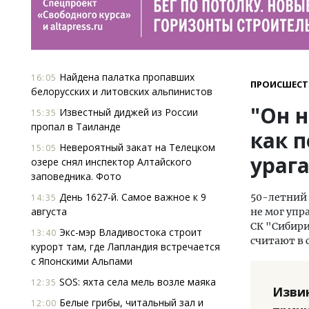
Найдена палатка пропавших
16:05
ПРОИСШЕСТ
белорусских и литовских альпинистов
"Он н
Известный диджей из России
15:35
пропал в Таиланде
как 
Невероятный закат на Телецком
15:05
ураг
озере снял инспектор Алтайского
заповедника. Фото
День 1627-й. Самое важное к 9
50-летний 
14:35
августа
не мог упр
СК "Сибир
Экс-мэр Владивостока строит
13:40
считают в 
курорт там, где Лапландия встречается
с Японскими Альпами
SOS: яхта села мель возле маяка
12:35
Изви
Белые грибы, читальный зал и
12:00