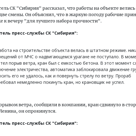
ель СК "Сибирия" рассказал, что работы на объекте велись
 две смены. Он объяснил, что в жаркую погоду рабочие пр
е к вечеру "для лучшего набора прочности".
тель пресс-службы СК "Сибирия":
бота на строительстве объекта велась в штатном режиме. ник
ещений от МЧС о надвигающемся урагане не поступало. В моме
тел порыв ветра, кран был с емкостью бетона. В этот момент с
ючение электричества, автоматика заблокировала движение гру
сить его не удалось, как и повернуть стрелу по ветру. Прораб
ебовал немедленно покинуть кран, но крановщик не успел.
рывом ветра, сообщили в компании, кран сдвинуло в сто
Ленина, он опрокинулся.
тель пресс-службы СК "Сибирия":