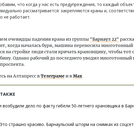
бавим, что когда у нас есть предупреждения, то каждый объек
видуально рассматривается: закрепляются краны и, соответств
о не работает.
нем очевидцы падения крана из группы
"Барнаул 22"
расска
нт, когда началась буря, машина переносила многотонный г
я на стройке люди стали кричать крановщику, чтобы тот 
бину. Однако рабочий до последнего уводил многотонный г
 проспекта.
ь на Алтапресс в
Телеграме
и в
Max
 ТАКЖЕ
 возбудили дело по факту гибели 50-летнего крановщика в Бар
Это страшно красиво. Барнаульский шторм на снимках из соцсе