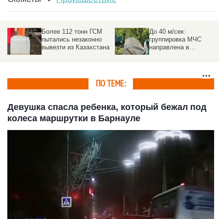
Более 112 тонн ГСМ
До 40 м/сек:
пытались незаконно
группировка МЧС
вывезти из Казахстана
направлена в
пострадавшие от
урагана районы на
Алтае
ПО ТЕМЕ:
Девушка спасла ребенка, который бежал под
колеса маршрутки в Барнауле