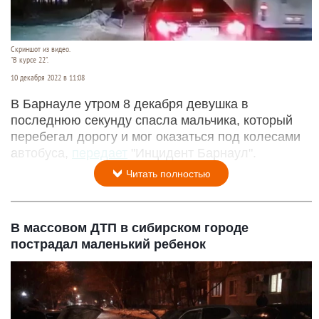
Скриншот из видео.
"В курсе 22".
10 декабря 2022 в 11:08
В Барнауле утром 8 декабря девушка в
последнюю секунду спасла мальчика, который
перебегал дорогу и мог оказаться под колесами
автобуса,
передает
"Инцидент Барнаул".
Читать полностью
В массовом ДТП в сибирском городе
пострадал маленький ребенок