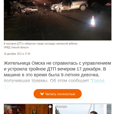
В массовом ДТП в сибирском городе пострадал маленький ребенок
УМВД Омской области
18 декабря 2022 в 17:45
Жительница Омска не справилась с управлением
и устроила тройное ДТП вечером 17 декабря. В
машине в это время была 9-летняя девочка,
получившая травмы. Об этом сообщает
"Город
55".
Читать полностью
i
i