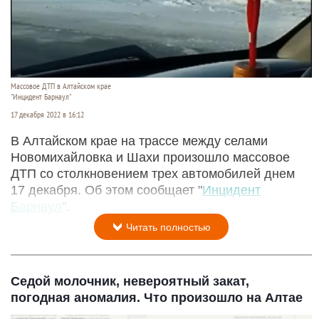
Массовое ДТП в Алтайском крае
"Инцидент Барнаул"
17 декабря 2022 в 16:12
В Алтайском крае на трассе между селами
Новомихайловка и Шахи произошло массовое
ДТП со столкновением трех автомобилей днем
17 декабря. Об этом сообщает "
Инцидент
Барнаул
".
Читать полностью
Седой молочник, невероятный закат,
погодная аномалия. Что произошло на Алтае