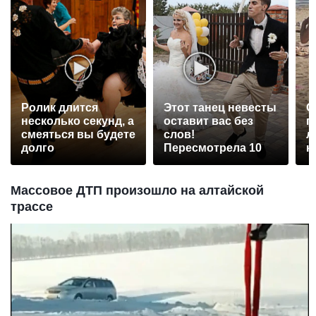
Ролик длится
Этот танец невесты
С
несколько секунд, а
оставит вас без
п
смеяться вы будете
слов!
л
долго
Пересмотрела 10
к
раз
Массовое ДТП произошло на алтайской
трассе