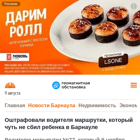
Реклама
To
F7
9 августа
Главная
Новости Барнаула
Недвижимость
Эконом
Оштрафовали водителя маршрутки, который
чуть не сбил ребенка в Барнауле
Водителю маршрутки №77, который 8 ноября