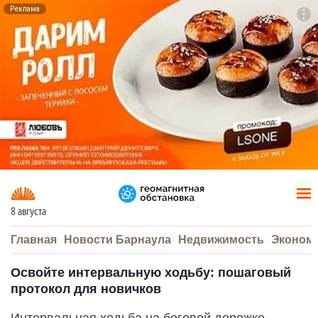
Реклама
To
F7
8 августа
Главная
Новости Барнаула
Недвижимость
Эконом
Освойте интервальную ходьбу: пошаговый
протокол для новичков
Интервальная ходьба на беговой дорожке —