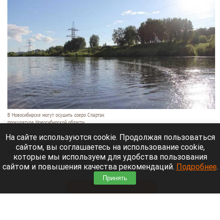
В Новосибирске могут осушить озеро Спартак
прокуратура Новосибирской области
7 августа 2026 в 20:15
На сайте используются cookie. Продолжая пользоваться
сайтом, вы соглашаетесь на использование cookie,
Жители микрорайонов Родники и Снегири
которые мы используем для удобства пользования
обеспокоены планами возможной ликвидации
сайтом и повышения качества рекомендаций.
Подробнее
.
озера Спартак.
Принять
Читать полностью