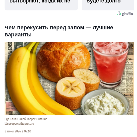
вытворяют, когда их не
будете долго
видят...
Чем перекусить перед залом — лучшие
варианты
Еда. Банан. Хлеб. Творог. Питание
Шедеврум/Altapress.ru
8 июня 2026 в 09:10