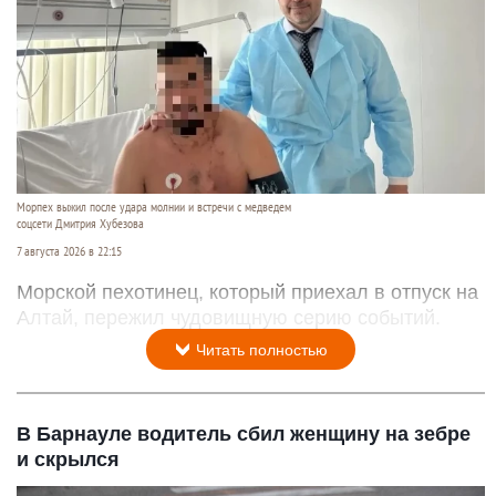
Морпех выжил после удара молнии и встречи с медведем
соцсети Дмитрия Хубезова
7 августа 2026 в 22:15
Морской пехотинец, который приехал в отпуск на
Алтай, пережил чудовищную серию событий.
Читать полностью
В Барнауле водитель сбил женщину на зебре
и скрылся