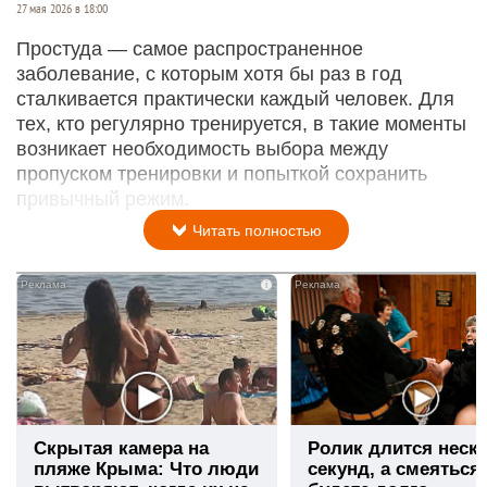
27 мая 2026 в 18:00
Простуда — самое распространенное
заболевание, с которым хотя бы раз в год
сталкивается практически каждый человек. Для
тех, кто регулярно тренируется, в такие моменты
возникает необходимость выбора между
пропуском тренировки и попыткой сохранить
привычный режим.
Читать полностью
i
Скрытая камера на
Ролик длится неск
пляже Крыма: Что люди
секунд, а смеяться