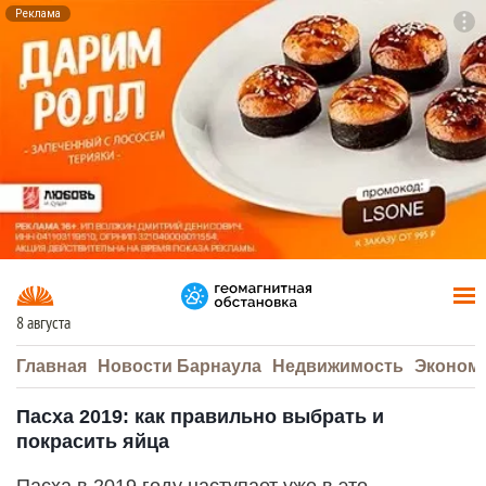
Реклама
To
F7
8 августа
Главная
Новости Барнаула
Недвижимость
Эконом
Пасха 2019: как правильно выбрать и
покрасить яйца
Пасха в 2019 году наступает уже в это