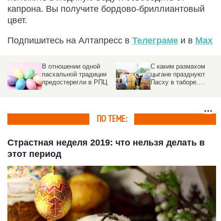
капрона. Вы получите бордово-бриллиантовый
цвет.
Подпишитесь на Алтапресс в
Телеграме
и в
Max
С каким размахом
Ночью Путин приехал 
цыгане празднуют
важное для
Пасху в таборе.
православных россиян
Подробности
место
ПО ТЕМЕ:
Страстная неделя 2019: что нельзя делать в
этот период