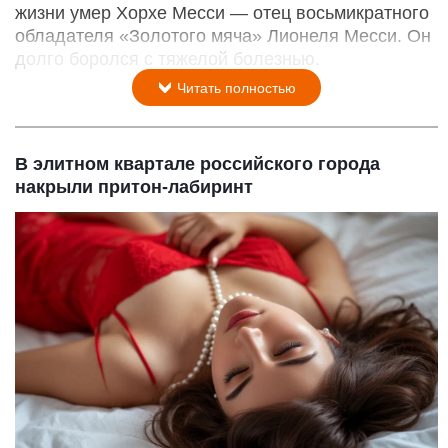
жизни умер Хорхе Месси — отец восьмикратного
обладателя «Золотого мяча» Лионеля Месси. Он
долго боролся с тяжелой болезнью.
Читать полностью
В элитном квартале российского города
накрыли притон-лабиринт