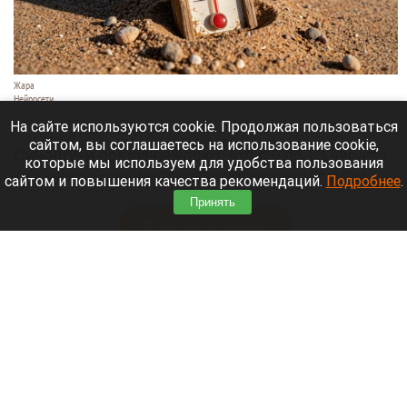
Жара
Нейросети
8 августа 2026 в 18:05
На сайте используются cookie. Продолжая пользоваться
сайтом, вы соглашаетесь на использование cookie,
Синоптики предупреждают, что с 9 по 13 августа
которые мы используем для удобства пользования
Алтайский край местами накроет аномальный
сайтом и повышения качества рекомендаций.
Подробнее
.
зной.
Принять
Читать полностью
Штукатурка с потолка едва не рухнула на
жительницу барнаульской многоэтажки.
Жалобы на УК