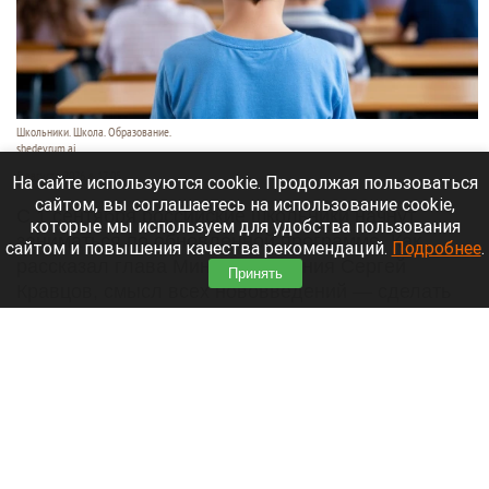
Школьники. Школа. Образование.
shedevrum.ai
8 августа 2026 в 17:05
На сайте используются cookie. Продолжая пользоваться
сайтом, вы соглашаетесь на использование cookie,
С 1 сентября российские школьники начнут
которые мы используем для удобства пользования
заниматься по обновленной программе. Как
сайтом и повышения качества рекомендаций.
Подробнее
.
рассказал глава Минпросвещения Сергей
Принять
Кравцов, смысл всех нововведений — сделать
образовательное пространство страны по-
настоящему единым.
Читать полностью
Парад корги, шпицы в коляске и бесстрашный
кролик: как проходит фестиваль «Лапки-