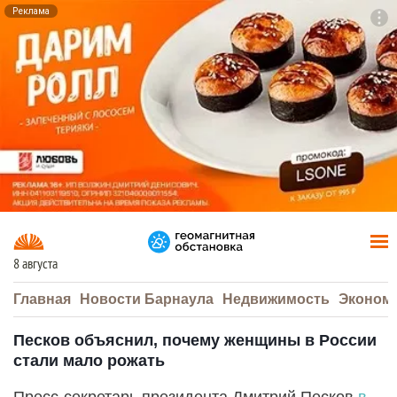
Реклама
To
F7
8 августа
Главная
Новости Барнаула
Недвижимость
Эконом
Песков объяснил, почему женщины в России
стали мало рожать
Пресс-секретарь президента Дмитрий Песков
в