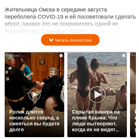
Жительница Омска в середине августа
переболела COVID-19 и ей посоветовали сделать
аборт, однако это не понравилось одной из
медработниц больницы, пишет
Om1.ru
.
Читать полностью
i
i
Ролик длится
Скрытая камера на
Р
несколько секунд, а
пляже Крыма: Что
с
смеяться вы будете
люди вытворяют,
б
долго
когда их не видят...
у