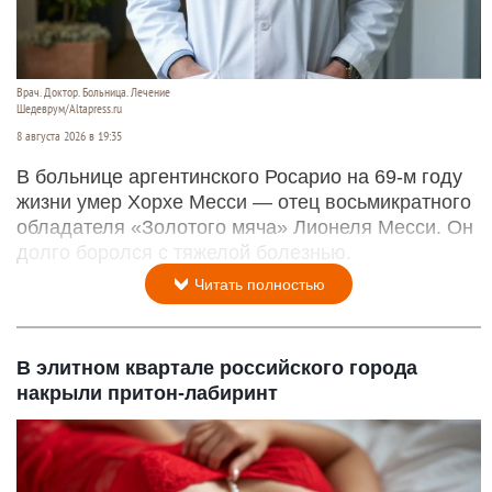
Врач. Доктор. Больница. Лечение
Шедеврум/Altapress.ru
8 августа 2026 в 19:35
В больнице аргентинского Росарио на 69-м году
жизни умер Хорхе Месси — отец восьмикратного
обладателя «Золотого мяча» Лионеля Месси. Он
долго боролся с тяжелой болезнью.
Читать полностью
В элитном квартале российского города
накрыли притон-лабиринт