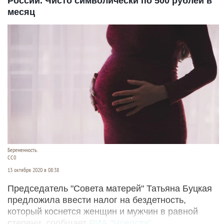
России. Чисто символически по 500 рублей в
месяц
Беременность.
CC0
13 октября 2020 в 08:38
Председатель "Совета матерей" Татьяна Буцкая
предложила ввести налог на бездетность,
который коснется женщин и мужчин в равной
степени, сообщает
РИА "Новости"
.