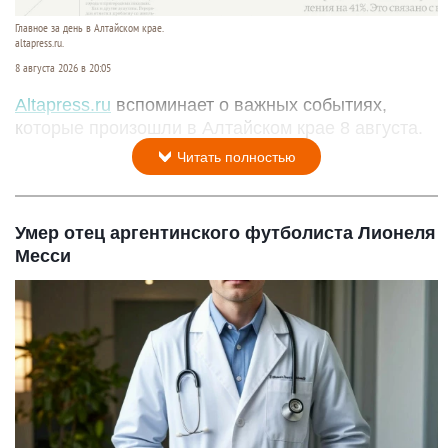
Главное за день в Алтайском крае.
altapress.ru.
8 августа 2026 в 20:05
Altapress.ru
вспоминает о важных событиях,
которые произошли в Алтайском крае 8 августа.
Читать полностью
Умер отец аргентинского футболиста Лионеля
Месси