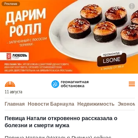
Реклама
To
F7
11 августа
Главная
Новости Барнаула
Недвижимость
Эконом
Певица Натали откровенно рассказала о
болезни и смерти мужа
Певица Натали (Наталья Рудина) сейчас