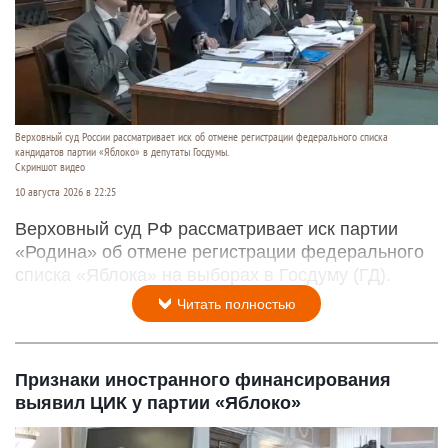
Верховный суд России рассматривает иск об отмене регистрации федерального списка
кандидатов партии «Яблоко» в депутаты Госдумы.
Скриншот видео
10 августа 2026 в 22:25
Верховный суд РФ рассматривает иск партии
«Родина» об отмене регистрации федерального
списка «Яблока» на выборах в Госдуму (ГД).
Читать полностью
Признаки иностранного финансирования
выявил ЦИК у партии «Яблоко»