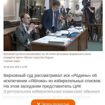
Верховный суд России рассматривает иск об отмене регистрации федерального списка
кандидатов партии «Яблоко» в депутаты Госдумы.
Скриншот видео
10 августа 2026 в 22:05
Верховный суд рассматривал иск «Родины» об
исключении «Яблока» из избирательных списков.
На этом заседании представитель ЦИК
(Центральная избирательная комиссия) обвинил
оппозицию в получении денег из-за рубежа.
Читать полностью