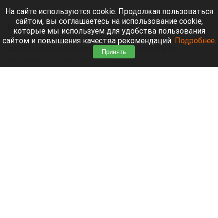
10 августа 2026 в 21:25
На сайте используются cookie. Продолжая пользоваться
сайтом, вы соглашаетесь на использование cookie,
Иностранный стереотип приписывает русским
которые мы используем для удобства пользования
обыкновение приручать медведей, но в
сайтом и повышения качества рекомендаций.
Подробнее
.
действительности все спешат убежать от
Принять
косолапого и кричать, чтобы тот испугался
первым.
Читать полностью
Нападающий «Вашингтон Кэпиталз» Овечкин
назвал своих кумиров. Список