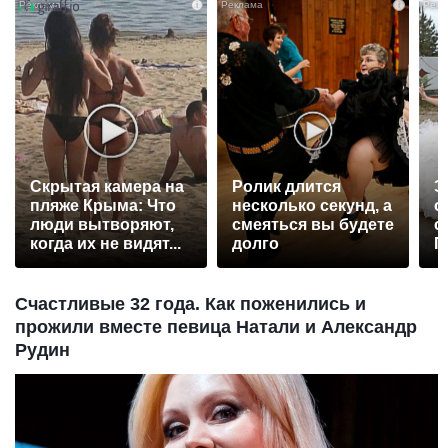
i
i
Скрытая камера на
Ролик длится
Э
пляже Крыма: Что
несколько секунд, а
о
люди вытворяют,
смеяться вы будете
с
когда их не видят...
долго
П
р
Счастливые 32 года. Как поженились и
прожили вместе певица Натали и Александр
Рудин