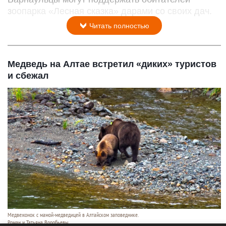
зоопарка «Лесная сказка» дарами со своих дач.
Читать полностью
Медведь на Алтае встретил «диких» туристов
и сбежал
Медвежонок с мамой-медведицей в Алтайском заповеднике.
Роман и Татьяна Воробьевы