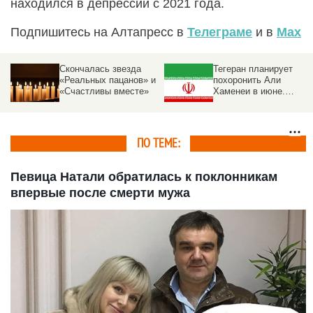
находился в депрессии с 2021 года.
Подпишитесь на Алтапресс в
Телеграме
и в
Max
Тегеран планирует
Из жизни ушел
и
похоронить Али
известный
Хаменеи в июне.
новосибирский
Подробности
кардиохирург Иосиф
Бравве
ПО ТЕМЕ:
Певица Натали обратилась к поклонникам
впервые после смерти мужа