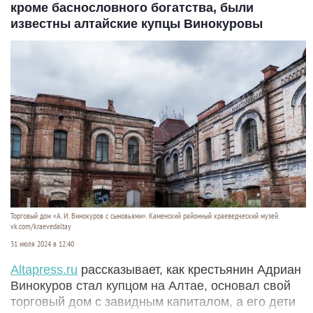
кроме баснословного богатства, были
известны алтайские купцы Винокуровы
Торговый дом «А. И. Винокуров с сыновьями». Каменский районный краеведческий музей.
vk.com/kraevedaltay
31 июля 2024 в 12:40
Altapress.ru
рассказывает, как крестьянин Адриан
Винокуров стал купцом на Алтае, основал свой
торговый дом с завидным капиталом, а его дети