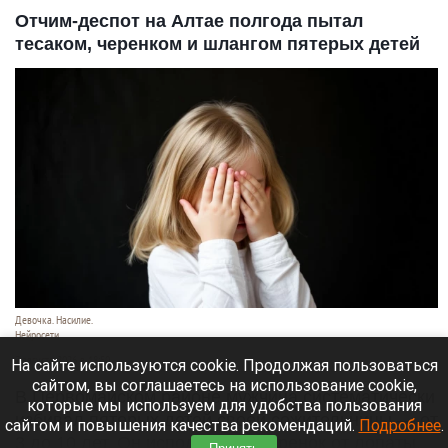
Отчим-деспот на Алтае полгода пытал
тесаком, черенком и шлангом пятерых детей
Девочка. Насилие.
Нейросети
7 августа 2026 в 18:50
На сайте используются cookie. Продолжая пользоваться
сайтом, вы соглашаетесь на использование cookie,
В Первомайском районе мужчина систематически
которые мы используем для удобства пользования
избивал пятерых детей своей сожительницы — от
сайтом и повышения качества рекомендаций.
Подробнее
.
3 до 10 лет. Он использовал черенок от лопаты,