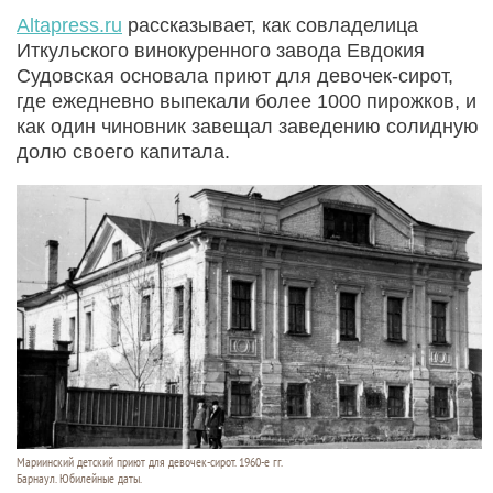
Altapress.ru
рассказывает, как совладелица
Иткульского винокуренного завода Евдокия
Судовская основала приют для девочек-сирот,
где ежедневно выпекали более 1000 пирожков, и
как один чиновник завещал заведению солидную
долю своего капитала.
Мариинский детский приют для девочек-сирот. 1960-е гг.
Барнаул. Юбилейные даты.