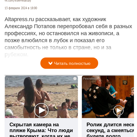
vk.com/kraevedaltay
13 февраля 2024 в 18:00
Altapress.ru рассказывает, как художник
Александр Потапов перепробовал себя в разных
профессиях, но остановился на живописи, а
позже влюбился в лубок и показал его
самобытность не только в стране, но и за
рубежом.
Читать полностью
i
Скрытая камера на
Ролик длится неск
пляже Крыма: Что люди
секунд, а смеяться
вытворяют, когда их не
будете долго