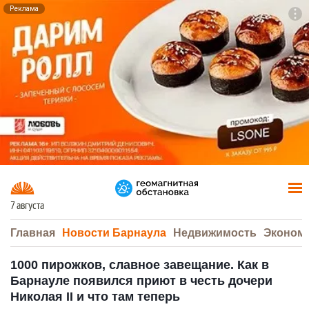
Реклама
To
F7
7 августа
Главная
Новости Барнаула
Недвижимость
Эконом
1000 пирожков, славное завещание. Как в
Барнауле появился приют в честь дочери
Николая II и что там теперь