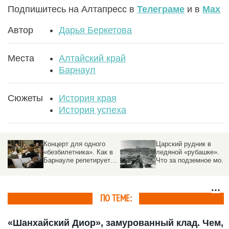
Подпишитесь на Алтапресс в
Телеграме
и в
Max
Автор
Дарья Беркетова
Места
Алтайский край
Барнаул
Сюжеты
История края
История успеха
Царский рудник в
Гроза казнокрадов,
в
ледяной «рубашке».
любимчик императора.
Что за подземное море
Чем прославился
когда-то было в горах
алтайский инженер,
Алтая
губернатор и «ревизор
Петр Фролов
ПО ТЕМЕ:
«Шанхайский Диор», замурованный клад. Чем,