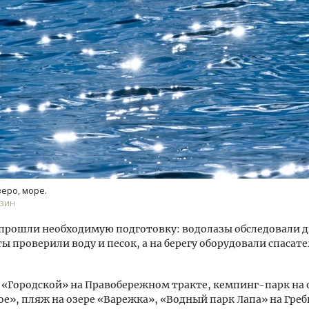
Архитектурный код начин
земли. Мощение крупно
плитами становится нов
стандартом благоустрой
СТРОИТЕЛЬСТВО
зеро, море.
зин
прошли необходимую подготовку: водолазы обследовали д
ы проверили воду и песок, а на берегу оборудовали спасат
 «Городской» на Правобережном тракте, кемпинг-парк на 
е», пляж на озере «Варежка», «Водный парк Лапа» на Гре