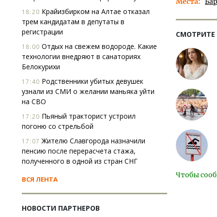
Места
Ба
Крайизбирком на Алтае отказал
18:20
трем кандидатам в депутаты в
регистрации
СМОТРИТЕ
Отдых на свежем водороде. Какие
18:00
технологии внедряют в санаториях
Белокурихи
Родственники убитых девушек
17:40
узнали из СМИ о желании маньяка уйти
на СВО
Пьяный тракторист устроил
17:20
погоню со стрельбой
Жителю Славгорода назначили
17:07
пенсию после перерасчета стажа,
полученного в одной из стран СНГ
Чтобы сооб
ВСЯ ЛЕНТА
НОВОСТИ ПАРТНЕРОВ