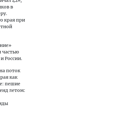
ичал 42»,
иков в
ру.
о края при
ртной
ение»
л частью
и России.
на поток
края как
е: пешие
енд летом:
виды