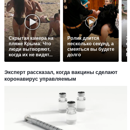
Скрытая камера на
Ролик длится
Э
пляже Крыма: Что
несколько секунд, а
о
люди вытворяют,
смеяться вы будете
с
когда их не видят...
долго
П
р
Эксперт рассказал, когда вакцины сделают
коронавирус управляемым