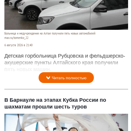
Больница и медучреждения на Алтае получили пять новых автомобилей
max.ru/tomenko_22
6 августа 2026 в 21:40
Детская горбольница Рубцовска и фельдшерско-
акушерские пункты Алтайского края получили
пять новых машин.
Читать полностью
В Барнауле на этапах Кубка России по
шахматам прошли шесть туров