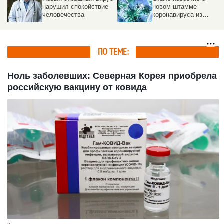
нарушил спокойствие
новом штамме
человечества
коронавируса из
Таиланда
ПО ТЕМЕ:
Ноль заболевших: Северная Корея приобрела
российскую вакцину от ковида