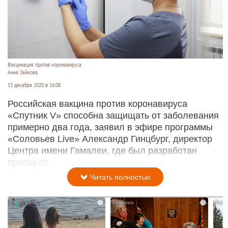
Вакцинация против коронавируса.
Анна Зайкова.
13 декабря 2020 в 16:08
Российская вакцина против коронавируса
«Спутник V» способна защищать от заболевания
примерно два года, заявил в эфире программы
«Соловьев Live» Александр Гинцбург, директор
Центра имени Гамалеи, где был разработан
препарат.
Читать полностью
i
i