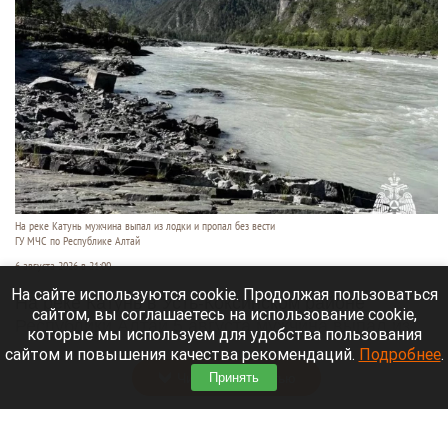
На реке Катунь мужчина выпал из лодки и пропал без вести
ГУ МЧС по Республике Алтай
6 августа 2026 в 21:00
На сайте используются cookie. Продолжая пользоваться
На реке Катунь в Усть-Коксинском районе
сайтом, вы соглашаетесь на использование cookie,
Республики Алтай 5 августа мужчина выпал из
которые мы используем для удобства пользования
лодки и исчез под водой.
сайтом и повышения качества рекомендаций.
Подробнее
.
Читать полностью
Принять