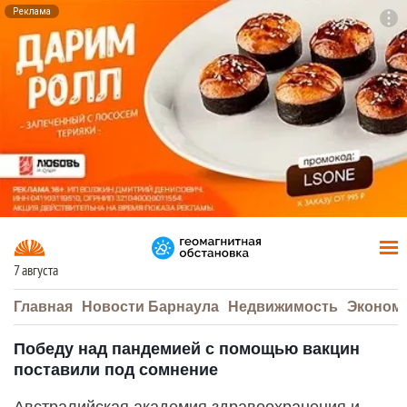
Реклама
To
F7
7 августа
Главная
Новости Барнаула
Недвижимость
Эконом
Победу над пандемией с помощью вакцин
поставили под сомнение
Австралийская академия здравоохранения и