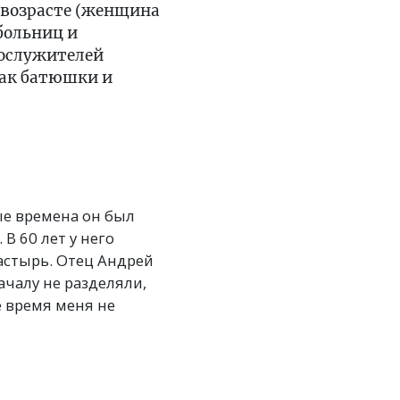
 возрасте (женщина
больниц и
нослужителей
Так батюшки и
ые времена он был
 60 лет у него
астырь. Отец Андрей
ачалу не разделяли,
е время меня не