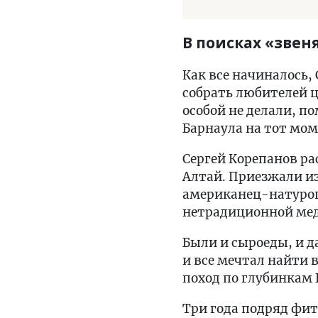
В поисках «зве
Как все начиналось,
собрать любителей ц
особой не делали, п
Барнаула на тот моме
Сергей Корепанов рас
Алтай. Приезжали и
американец-натуропа
нетрадиционной ме
Были и сыроеды, и д
и все мечтал найти 
поход по глубинкам 
Три года подряд фи