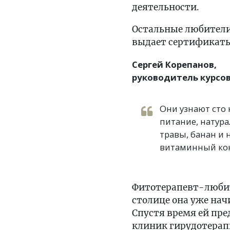
деятельности.
Остальные любители
выдает сертификаты
Сергей Корепанов,
руководитель курсов
Они узнают сто 
питание, натура
травы, банан и 
витаминный кок
Фитотерапевт-любите
столице она уже нач
Спустя время ей пр
клиник гирудотерапи