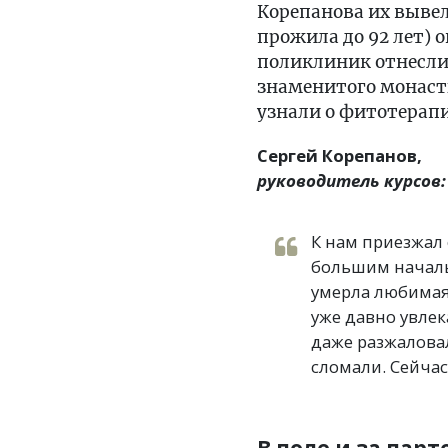
Корепанова их выве
прожила до 92 лет) 
поликлиник отнесли
знаменитого монаст
узнали о фитотерапи
Сергей Корепанов,
руководитель курсов:
К нам приезжал 
большим началь
умерла любимая 
уже давно увлек
даже разжаловал
сломали. Сейчас