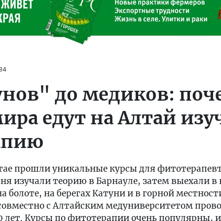
34
унов" до медиков: по
мира едут на Алтай изу
апию
лтае прошли уникальные курсы для фитотерапевт
ня изучали теорию в Барнауле, затем выехали в
а болоте, на берегах Катуни и в горной местност
овместно с Алтайским медуниверситетом прово
10 лет. Курсы по фитотерапии очень популярны, 