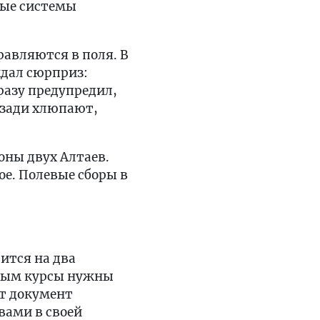
ные системы
равляются в поля. В
дал сюрприз:
сразу предупредил,
сзади хлюпают,
оны двух Алтаев.
ое. Полевые сборы в
ится на два
орым курсы нужны
т документ
вами в своей