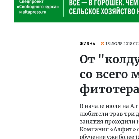
ЖИЗНЬ
18 ИЮЛЯ 2018
07:
От "колд
со всего 
фитотер
В начале июля на А
любители трав три д
занятия проходили н
Компания «Алфит» с
обучение уже более 