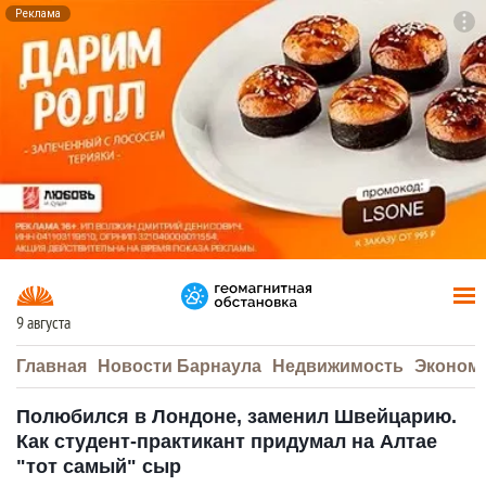
Реклама
To
F7
9 августа
Главная
Новости Барнаула
Недвижимость
Эконом
Полюбился в Лондоне, заменил Швейцарию.
Как студент-практикант придумал на Алтае
"тот самый" сыр