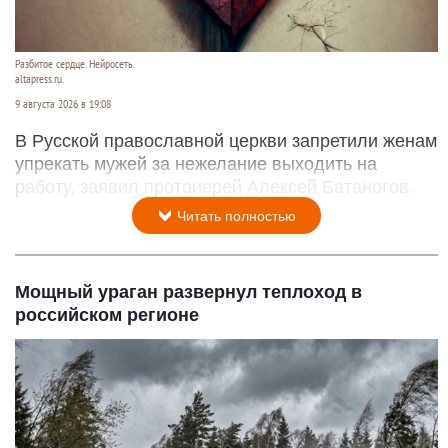
Разбитое сердце. Нейросеть.
altapress.ru.
9 августа 2026 в 19:08
В Русской православной церкви запретили женам
упрекать мужей за нежелание выходить на
работу, заявил протоиерей Алексей Батаногов.
Читать полностью
Мощный ураган развернул теплоход в
российском регионе