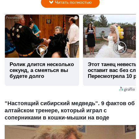
Читать полностью
i
Ролик длится несколько
Этот танец невесты
секунд, а смеяться вы
оставит вас без сло
будете долго
Пересмотрела 10 ра
"Настоящий сибирский медведь". 9 фактов об
алтайском тренере, который играл с
соперниками в кошки-мышки на воде