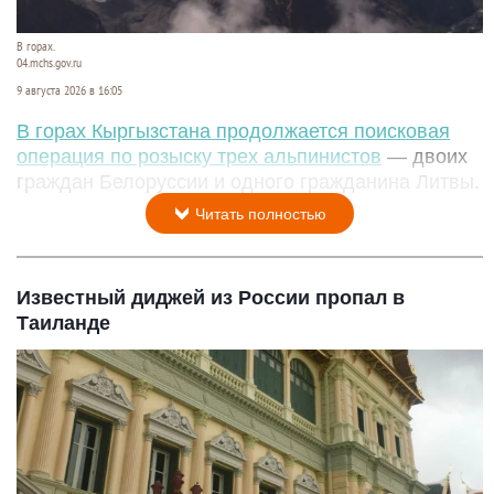
В горах.
04.mchs.gov.ru
9 августа 2026 в 16:05
В горах Кыргызстана продолжается поисковая
операция по розыску трех альпинистов
— двоих
граждан Белоруссии и одного гражданина Литвы.
Читать полностью
Известный диджей из России пропал в
Таиланде