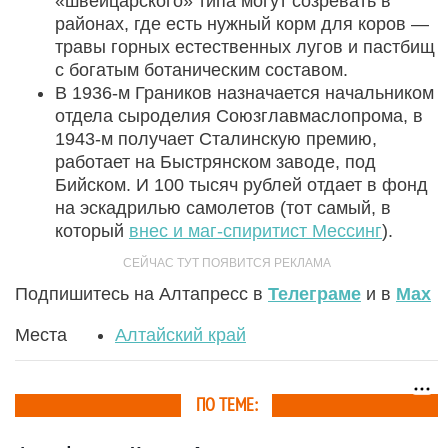
«швейцарского» типа могут созревать в
районах, где есть нужный корм для коров —
травы горных естественных лугов и пастбищ
с богатым ботаническим составом.
В 1936-м Граников назначается начальником
отдела сыроделия Союзглавмаслопрома, в
1943-м получает Сталинскую премию,
работает на Быстрянском заводе, под
Бийском. И 100 тысяч рублей отдает в фонд
на эскадрилью самолетов (тот самый, в
который
внес и маг-спиритист Мессинг
).
Подпишитесь на Алтапресс в
Телеграме
и в
Max
Места
Алтайский край
ПО ТЕМЕ: