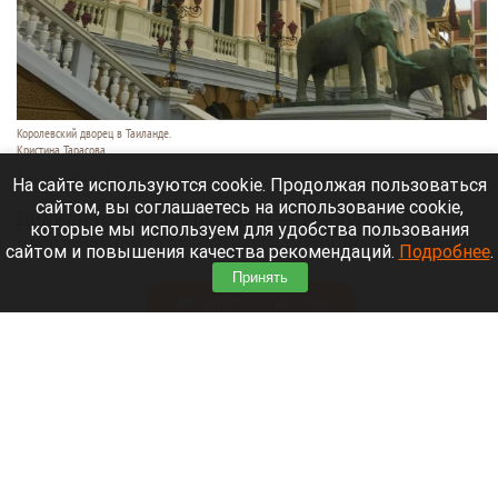
Королевский дворец в Таиланде.
Кристина Тарасова
9 августа 2026 в 15:35
На сайте используются cookie. Продолжая пользоваться
сайтом, вы соглашаетесь на использование cookie,
Диджей из России Дмитрий — выступает под
которые мы используем для удобства пользования
псевдонимом DJ FЫRРИN — пропал в Таиланде
сайтом и повышения качества рекомендаций.
Подробнее
.
после возникновения проблем с документами.
Принять
Читать полностью
Невероятный закат на Телецком озере снял
инспектор Алтайского заповедника. Фото