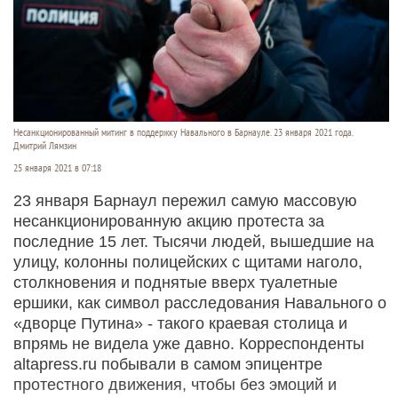
Несанкционированный митинг в поддержку Навального в Барнауле. 23 января 2021 года.
Дмитрий Лямзин
25 января 2021 в 07:18
23 января Барнаул пережил самую массовую
несанкционированную акцию протеста за
последние 15 лет. Тысячи людей, вышедшие на
улицу, колонны полицейских с щитами наголо,
столкновения и поднятые вверх туалетные
ершики, как символ расследования Навального о
«дворце Путина» - такого краевая столица и
впрямь не видела уже давно. Корреспонденты
altapress.ru побывали в самом эпицентре
протестного движения, чтобы без эмоций и