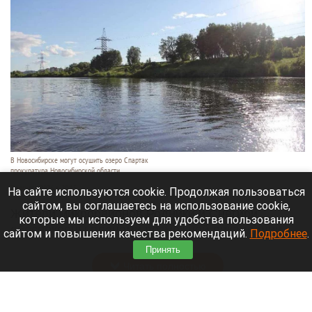
В Новосибирске могут осушить озеро Спартак
прокуратура Новосибирской области
7 августа 2026 в 20:15
На сайте используются cookie. Продолжая пользоваться
сайтом, вы соглашаетесь на использование cookie,
Жители микрорайонов Родники и Снегири
которые мы используем для удобства пользования
обеспокоены планами возможной ликвидации
сайтом и повышения качества рекомендаций.
Подробнее
.
озера Спартак.
Принять
Читать полностью