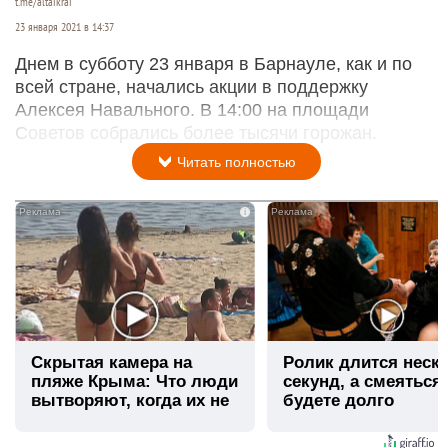
t.me/altaikrai
23 января 2021 в 14:37
Днем в субботу 23 января в Барнауле, как и по
всей стране, начались акции в поддержку
Алексея Навального. В 14:00 на площади
Советов собрались более тысячи горожан.
Читать полностью
i
Скрытая камера на
Ролик длится неск
пляже Крыма: Что люди
секунд, а смеяться
вытворяют, когда их не
будете долго
видят...