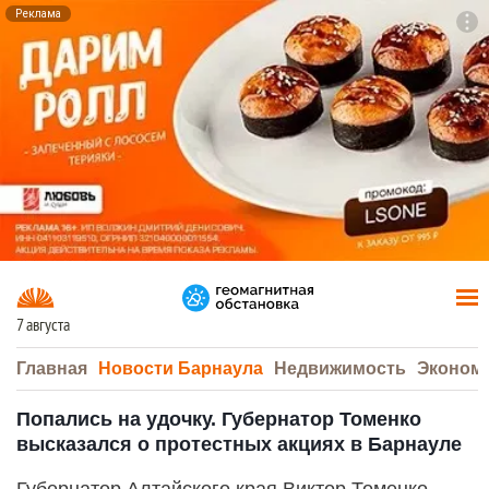
Реклама
To
F7
7 августа
Главная
Новости Барнаула
Недвижимость
Эконом
Попались на удочку. Губернатор Томенко
высказался о протестных акциях в Барнауле
Губернатор Алтайского края Виктор Томенко