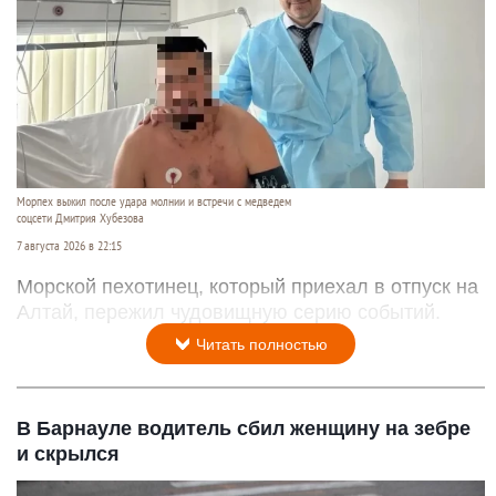
Морпех выжил после удара молнии и встречи с медведем
соцсети Дмитрия Хубезова
7 августа 2026 в 22:15
Морской пехотинец, который приехал в отпуск на
Алтай, пережил чудовищную серию событий.
Читать полностью
В Барнауле водитель сбил женщину на зебре
и скрылся