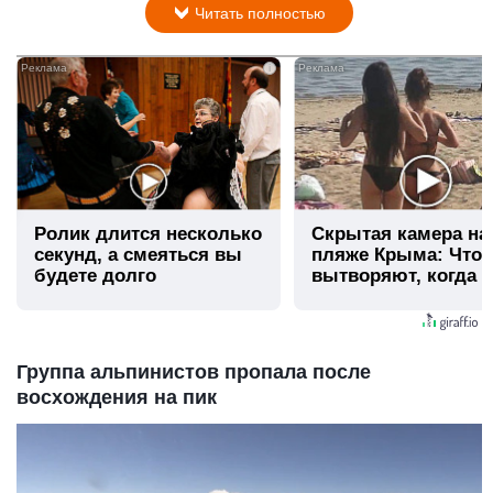
Читать полностью
i
Ролик длится несколько
Скрытая камера на
секунд, а смеяться вы
пляже Крыма: Что
будете долго
вытворяют, когда и
видят...
Группа альпинистов пропала после
восхождения на пик