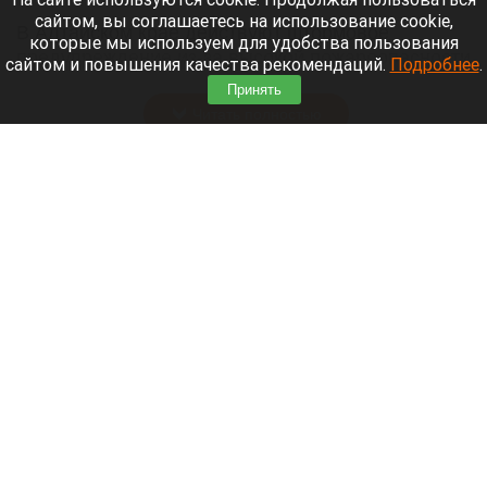
сайтом, вы соглашаетесь на использование cookie,
В Алтайском крае действуют штормовое
которые мы используем для удобства пользования
предупреждение из-за высокой пожароопасности
сайтом и повышения качества рекомендаций.
Подробнее
.
до 12 августа.
Принять
Читать полностью
Знаки зодиака получат редкую возможность,
начнут думать проще и пройдут
«перенастройку». Гороскоп на 8 августа