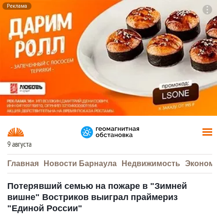
Реклама
To
F7
9 августа
Главная
Новости Барнаула
Недвижимость
Эконом
Потерявший семью на пожаре в "Зимней
вишне" Востриков выиграл праймериз
"Единой России"