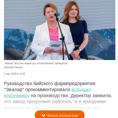
"Эвалар" запустил новый цех лекарственных препаратов
Дмитрий Лямзин
3 мая 2020 в 15:40
Руководство бийского фармпредприятия
"Эвалар" прокомментировало
вспышку
коронавиру
на производстве. Директор заявила,
что завод продолжит работать "и в праздники
несмотря на ужесточение карантинных мер".
Читать полностью