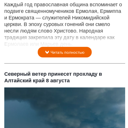
Каждый год православная община вспоминает о
подвиге священномучеников Ермолая, Ермиппа
и Ермократа — служителей Никомидийской
церкви. В эпоху суровых гонений они смело
несли людям слово Христово. Народная
традиция закрепила эту дату в календаре как
Ермолаев или Марьев день.
Читать полностью
Северный ветер принесет прохладу в
Алтайский край 8 августа