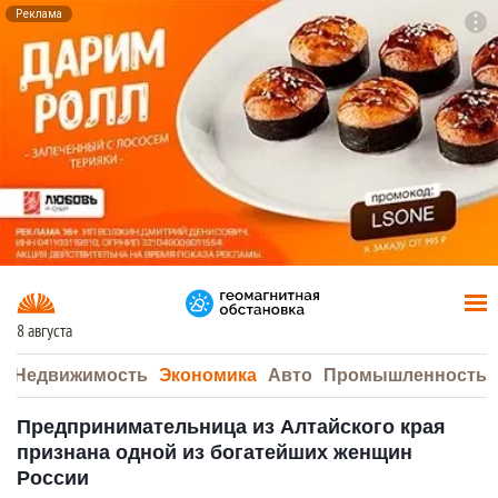
Реклама
To
F7
8 августа
а
Недвижимость
Экономика
Авто
Промышленность
Предпринимательница из Алтайского края
признана одной из богатейших женщин
России