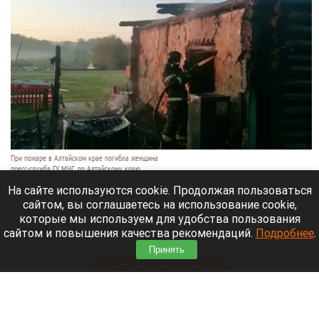
При пожаре в Алтайском крае погибла женщина
пресс-служба ГУ МЧС по Алтайскому краю
7 августа 2026 в 19:10
На сайте используются cookie. Продолжая пользоваться
сайтом, вы соглашаетесь на использование cookie,
Ночью 7 августа в селе Чернопятово
которые мы используем для удобства пользования
Павловского района загорелся частный дом.
сайтом и повышения качества рекомендаций.
Подробнее
.
Пожарные нашли внутри тело пожилой женщины.
Принять
Читать полностью