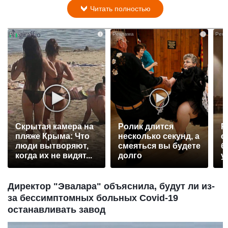
Читать полностью
i
i
Скрытая камера на
Ролик длится
Р
пляже Крыма: Что
несколько секунд, а
с
люди вытворяют,
смеяться вы будете
б
когда их не видят...
долго
у
Директор "Эвалара" объяснила, будут ли из-
за бессимптомных больных Covid-19
останавливать завод