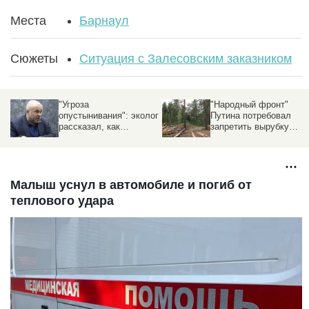
Места
Барнаул
Сюжеты
Ситуация с Залесовским заказником
"Угроза
"Народный фронт"
опустынивания": эколог
Путина потребовал
рассказал, как
запретить вырубку
уничтожают леса в
лесов в Алтайском
Алтайском крае
крае
Малыш уснул в автомобиле и погиб от
теплового удара