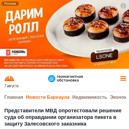
Реклама
To
F7
7 августа
Главная
Новости Барнаула
Недвижимость
Эконом
Представители МВД опротестовали решение
суда об оправдании организатора пикета в
защиту Залесовского заказника