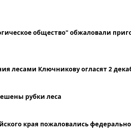
логическое общество" обжаловали приг
ния лесами Ключникову огласят 2 дека
решены рубки леса
йского края пожаловались федеральн