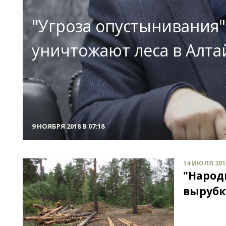
"Угроза опустынивания":
уничтожают леса в Алта
9 НОЯБРЯ 2018 В 07:18
14 ИЮЛЯ 2015
"Народ
вырубк