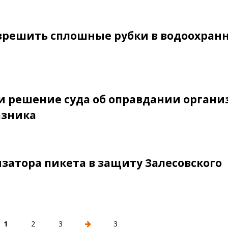
азрешить сплошные рубки в водоохран
и решение суда об оправдании органи
азника
затора пикета в защиту Залесовского
1
2
3
3