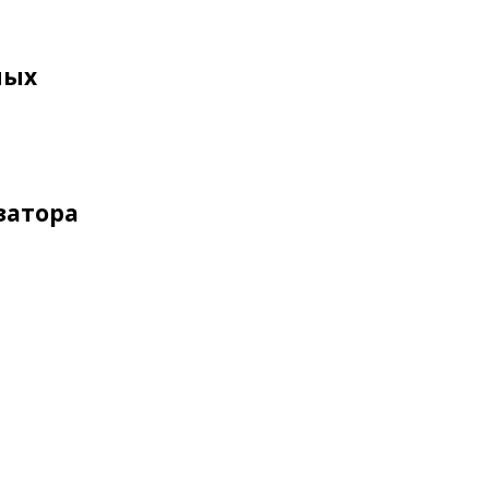
ных
затора