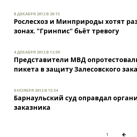
8 ДЕКАБРЯ 2012 В 20:15
Рослесхоз и Минприроды хотят р
зонах. "Гринпис" бьёт тревогу
4 ДЕКАБРЯ 2012 В 12:09
Представители МВД опротестовал
пикета в защиту Залесовского зак
6 НОЯБРЯ 2012 В 15:34
Барнаульский суд оправдал органи
заказника
1