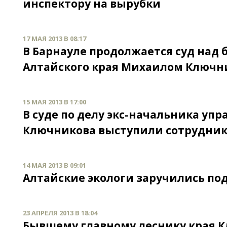
инспектору на вырубки
17 МАЯ 2013 В 08:17
В Барнауле продолжается суд на
Алтайского края Михаилом Ключ
15 МАЯ 2013 В 17:00
В суде по делу экс-начальника уп
Ключникова выступили сотрудник
14 МАЯ 2013 В 09:01
Алтайские экологи заручились по
23 АПРЕЛЯ 2013 В 18:04
Бывшему главному леснику края