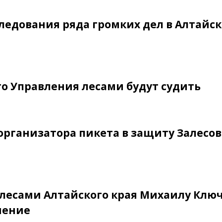
ледования ряда громких дел в Алтайс
го Управления лесами будут судить
организатора пикета в защиту Залесов
лесами Алтайского края Михаилу Клю
нение