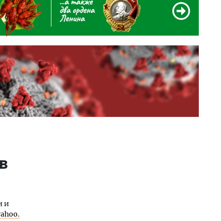
в
и и
yahoo.