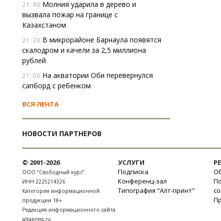
Молния ударила в дерево и
21:40
вызвала пожар на границе с
Казахстаном
В микрорайоне Барнаула появятся
21:20
скалодром и качели за 2,5 миллиона
рублей
На акватории Оби перевернулся
21:00
сапборд с ребенком
ВСЯ ЛЕНТА
НОВОСТИ ПАРТНЕРОВ
© 2001-2026
УСЛУГИ
Р
Подписка
Об
ООО “Свободный курс”
Конференц-зал
П
ИНН 2225214326
Типография "Алт-принт"
с
Категория информационной
П
продукции 18+
Редакция информационного сайта
altapress.ru