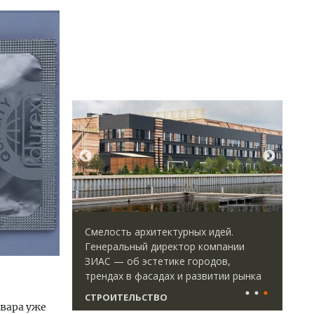
ается с
Смелость архитектурных идей.
Дву
форматными
Генеральный директор компании
Как
ым
ЗИАС — об эстетике городов,
«Бе
ства
трендах в фасадах и развитии рынка
СТРОИТЕЛЬСТВО
ДОМ
овара уже