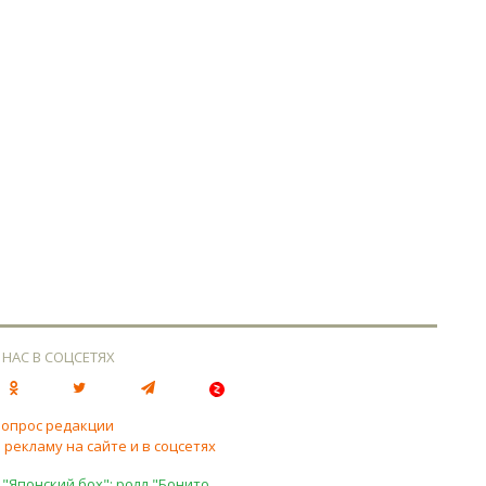
 НАС В СОЦСЕТЯХ
вопрос редакции
 рекламу на сайте и в соцсетях
 "Японский бох": ролл "Бонито