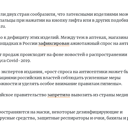
ли двух стран сообразили, что латексными изделиями мо
альцы при нажатии на кнопку лифта или в других подобны
ru.
о к дефициту этих изделий. Между тем в аптеках, магазина
ощадках в России
зафиксирован
ажиотажный спрос на ант
т продаж происходит на фоне новостей о распространении
са Covid-2019.
экспертов издания, «рост спроса на антисептики может б
ациями российских властей соблюдать усиленные меры
жности и уделять особое внимание правилам гигиены».
ийское правительство
запретило
вывозить из страны меди
ространяются на маски, некоторые дезинфицирующие и
усные средства, защитные респираторы и очки, бахилы и 