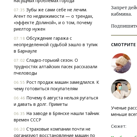
насущных проблемах города
Запрет дей
Зубы же сами себе не лечим.
07:35
кабмина.
Агент по недвижимости — о трендах,
«эффекте Долиной», и о том, почему
Подпишитес
риелтор нужен
Обсуждение гаража с
07:18
неопределенной судьбой зашло в тупик
СМОТРИТЕ
в Барнауле
Сладко-горький сезон. О
07:02
трудностях алтайских пасек рассказали
пчеловоды
Рост продаж машин замедлился. К
06:55
чему готовиться покупателям
Почему 6 августа нельзя ругаться
06:46
и давать в долг. Приметы
Ученые расс
На заводе в Брянске нашли тайник
06:35
меньше все
времен СССР
Сюжет:
Страховые компании почти не
06:20
организуют восстановление машин по