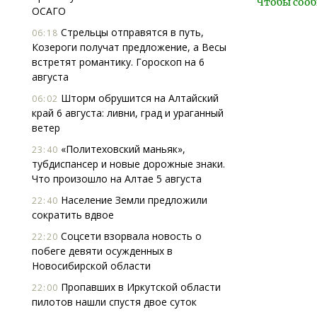
Чтобы сооб
ОСАГО
Стрельцы отправятся в путь,
06:18
Козероги получат предложение, а Весы
встретят романтику. Гороскоп на 6
августа
Шторм обрушится на Алтайский
06:02
край 6 августа: ливни, град и ураганный
ветер
«Политеховский маньяк»,
23:40
тубдиспансер и новые дорожные знаки.
Что произошло на Алтае 5 августа
Население Земли предложили
22:40
сократить вдвое
Соцсети взорвала новость о
22:20
побеге девяти осужденных в
Новосибирской области
Пропавших в Иркутской области
22:00
пилотов нашли спустя двое суток