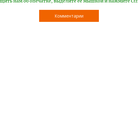
щить нам об опечатке, выделите ее мышкой и нажмите Ctr
Комментарии