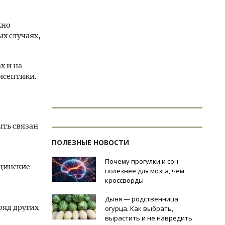
жно
х случаях,
х и на
исептики.
ыть связан
ПОЛЕЗНЫЕ НОВОСТИ
Почему прогулки и сон
цинские
полезнее для мозга, чем
кроссворды
Дыня — родственница
ряд других
огурца. Как выбрать,
вырастить и не навредить