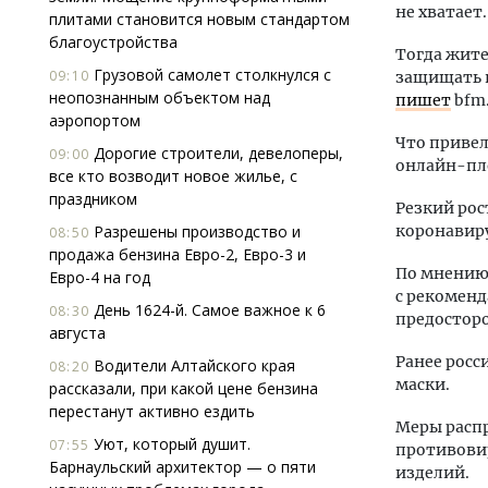
не хватает.
плитами становится новым стандартом
благоустройства
Тогда жите
Грузовой самолет столкнулся с
09:10
защищать п
неопознанным объектом над
пишет
bfm.
аэропортом
Что привел
Дорогие строители, девелоперы,
09:00
онлайн-пл
все кто возводит новое жилье, с
праздником
Резкий рос
Разрешены производство и
коронавиру
08:50
продажа бензина Евро-2, Евро-3 и
По мнению 
Евро-4 на год
с рекоменд
День 1624-й. Самое важное к 6
08:30
предосторо
августа
Ранее росс
Водители Алтайского края
08:20
маски.
рассказали, при какой цене бензина
перестанут активно ездить
Меры расп
Уют, который душит.
07:55
противовир
Барнаульский архитектор — о пяти
изделий.