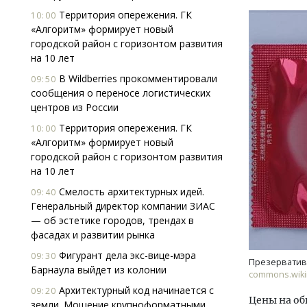
Территория опережения. ГК
10:00
«Алгоритм» формирует новый
городской район с горизонтом развития
на 10 лет
В Wildberries прокомментировали
09:50
сообщения о переносе логистических
центров из России
Территория опережения. ГК
10:00
«Алгоритм» формирует новый
городской район с горизонтом развития
на 10 лет
Смелость архитектурных идей.
09:40
Генеральный директор компании ЗИАС
— об эстетике городов, трендах в
Смелость архитектурных идей.
Двух
фасадах и развитии рынка
Генеральный директор компании
Каки
Фигурант дела экс-вице-мэра
ЗИАС — об эстетике городов,
«Бел
09:30
Презерватив
Барнаула выйдет из колонии
трендах в фасадах и развитии рынка
commons.wikim
Архитектурный код начинается с
СТРОИТЕЛЬСТВО
ДОМ
09:20
Цены на об
земли. Мощение крупноформатными