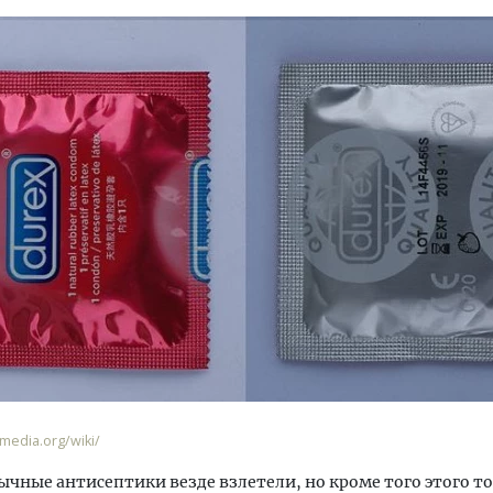
уровневые номера и вид на горы.
Архитектурный код начин
м будет новый апарт-отель
земли. Мощение крупно
кур» в Белокурихе
плитами становится нов
стандартом благоустрой
edia.org/wiki/
А И КВАРТИРЫ
СТРОИТЕЛЬСТВО
ычные антисептики везде взлетели, но кроме того этого т